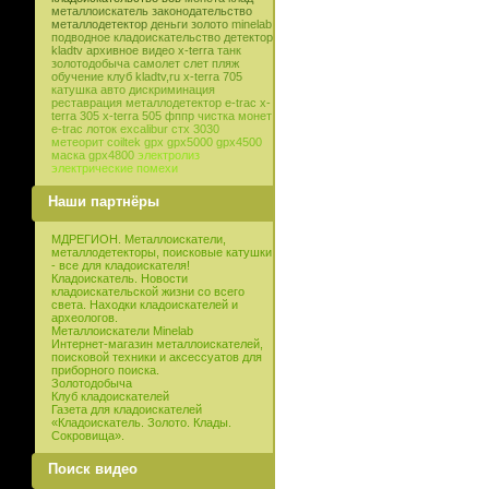
металлоискатель
законодательство
металлодетектор
деньги
золото
minelab
подводное кладоискательство
детектор
kladtv
архивное видео
x-terra
танк
золотодобыча
самолет
слет
пляж
обучение
клуб
kladtv,ru
x-terra 705
катушка
авто
дискриминация
реставрация
металлодетектор e-trac
x-
terra 305
x-terra 505
фппр
чистка монет
e-trac
лоток
excalibur
стх 3030
метеорит
coiltek
gpx
gpx5000
gpx4500
маска
gpx4800
электролиз
электрические помехи
Наши партнёры
МДРЕГИОН. Металлоискатели,
металлодетекторы, поисковые катушки
- все для кладоискателя!
Кладоискатель. Новости
кладоискательской жизни со всего
света. Находки кладоискателей и
археологов.
Металлоискатели Minelab
Интернет-магазин металлоискателей,
поисковой техники и аксессуатов для
приборного поиска.
Золотодобыча
Клуб кладоискателей
Газета для кладоискателей
«Кладоискатель. Золото. Клады.
Сокровища».
Поиск видео