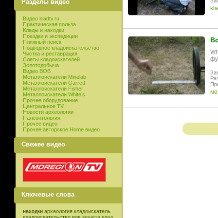
Заг
Разделы видео
kla
Видео kladtv.ru
Практическая польза
Клады и находки
Поездки и экспедиции
Во
Пляжный поиск
Подводное кладоискательство
Wh
Чистка и реставрация
фу
Слеты кладоискателей
Золотодобыча
Видео ВОВ
Заг
Металлоискатели Minelab
Раз
Металлоискатели Garrett
Пр
Металлоискатели Fisher
ме
Металлоискатели White’s
Прочее оборудование
Центральное TV
Новости археологии
Палеонтология
Прочее видео
Прочее авторское Home видео
Свежее видео
Ключевые слова
находки
археология
кладоискатель
кладоискательство
вов
монета
клад