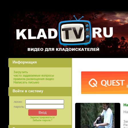
Информация
Загрузить
часто задаваемые вопросы
правила размещения видео
Написать письмо
Войти в систему
логин:
На
пароль:
На
Зарегистрироваться
Забыли пароль?
Заг
Ра