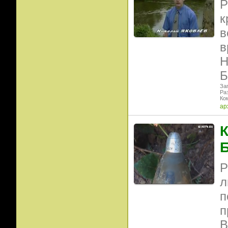
Р
к
в
в
Н
Б
Заг
Ра
Ко
ар
К
Б
Р
л
п
п
В