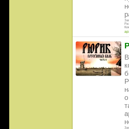
н
р
Заг
Ра
Ко
ар
Р
В
к
б
Р
н
о
т
а
н
Заг