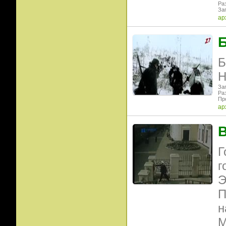
Ра
Заг
ар
Б
Б
H
Заг
Ра
Пр
ар
В
Г
г
Э
П
н
М