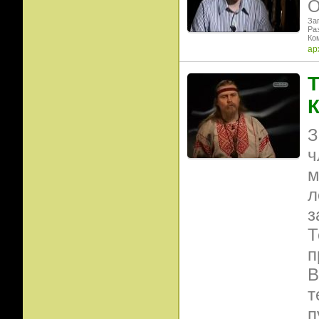
О
Заг
Ра
Ко
ар
Т
К
З
ч
м
л
з
Т
п
В
т
п