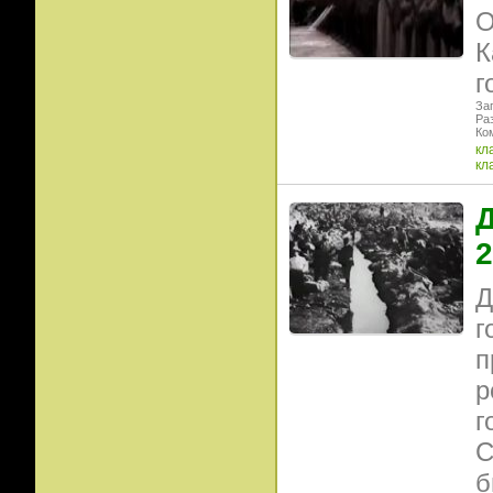
О
К
г
Заг
Ра
Ко
кл
кл
Д
2
Д
г
п
р
г
С
б