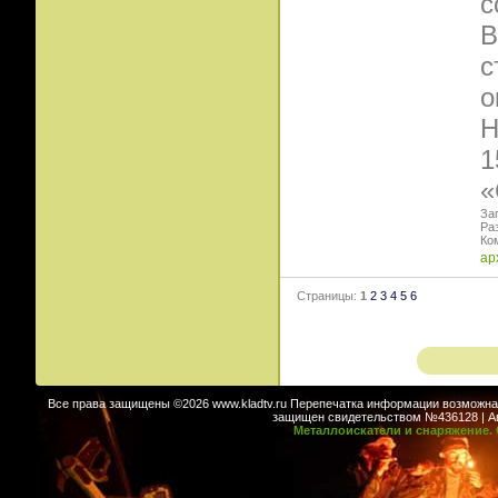
с
В
с
о
Н
1
«
Заг
Ра
Ко
ар
Страницы:
1
2
3
4
5
6
Все права защищены ©2026 www.kladtv.ru Перепечатка информации возможна т
защищен свидетельством №436128 | Авт
Металлоискатели и снаряжение. 