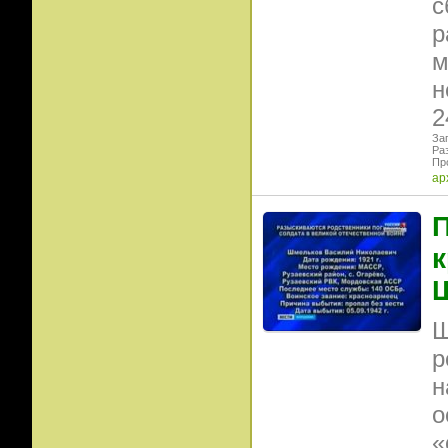
с
р
м
н
2
Заг
Ра
Пр
ар
П
к
Ш
р
н
о
«