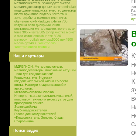
h
металлоискатель
законодательство
металлодетектор
деньги
золото
minelab
Заг
подводное кладоискательство
детектор
Ра
kladtv
архивное видео
x-terra
танк
Заг
золотодобыча
самолет
слет
пляж
ар
обучение
клуб
kladtv,ru
x-terra 705
катушка
авто
дискриминация
реставрация
металлодетектор e-trac
x-
В
terra 305
x-terra 505
фппр
чистка монет
e-trac
лоток
excalibur
стх 3030
метеорит
coiltek
gpx
gpx5000
gpx4500
маска
gpx4800
электролиз
электрические помехи
К
Наши партнёры
н
МДРЕГИОН. Металлоискатели,
металлодетекторы, поисковые катушки
н
- все для кладоискателя!
Кладоискатель. Новости
К
кладоискательской жизни со всего
света. Находки кладоискателей и
з
археологов.
Металлоискатели Minelab
Интернет-магазин металлоискателей,
в
поисковой техники и аксессуатов для
приборного поиска.
н
Золотодобыча
Клуб кладоискателей
н
Газета для кладоискателей
«Кладоискатель. Золото. Клады.
Сокровища».
с
о
Поиск видео