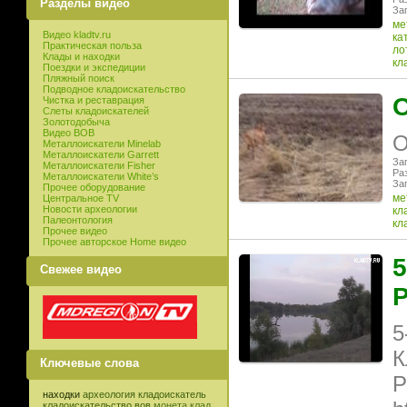
Разделы видео
Заг
ме
Видео kladtv.ru
ка
Практическая польза
ло
Клады и находки
кл
Поездки и экспедиции
Пляжный поиск
Подводное кладоискательство
О
Чистка и реставрация
Слеты кладоискателей
Золотодобыча
Видео ВОВ
О
Металлоискатели Minelab
Металлоискатели Garrett
Заг
Металлоискатели Fisher
Ра
Металлоискатели White’s
Заг
Прочее оборудование
ме
Центральное TV
Новости археологии
кл
Палеонтология
кл
Прочее видео
Прочее авторское Home видео
5
Свежее видео
Р
5
К
Ключевые слова
Р
находки
археология
кладоискатель
кладоискательство
вов
монета
клад