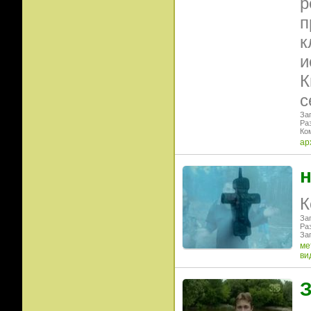
р
п
к
и
К
с
Заг
Ра
Ко
ар
н
К
Заг
Ра
Заг
ме
ви
З