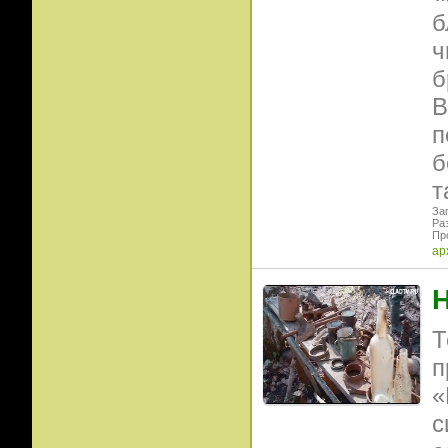
б
ч
б
В
п
б
т
Заг
Ра
Пр
ар
Т
п
«
с