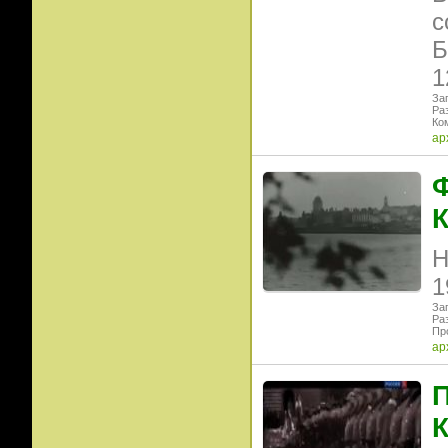
с
Б
1
Заг
Ра
Ко
ар
Ф
К
Н
1
Заг
Ра
Пр
ар
П
К