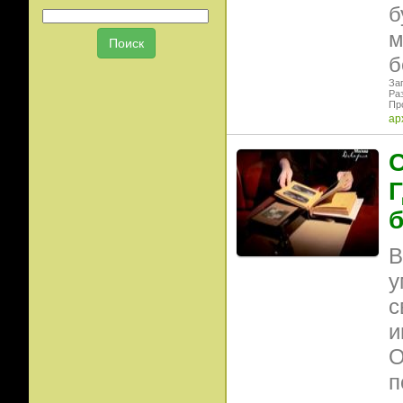
б
м
б
Заг
Ра
Пр
ар
Г
В
у
с
и
О
п