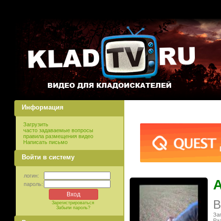
Информация
Загрузить
часто задаваемые вопросы
правила размещения видео
Написать письмо
Войти в систему
логин:
А
пароль:
В
Зарегистрироваться
Забыли пароль?
Заг
Ра