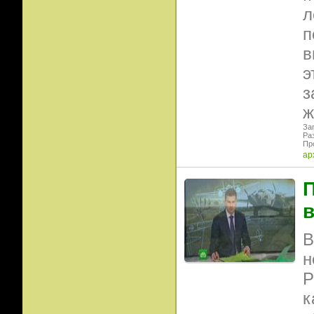
л
п
в
э
з
ж
Заг
Ра
Пр
ар
в
В
н
Р
к