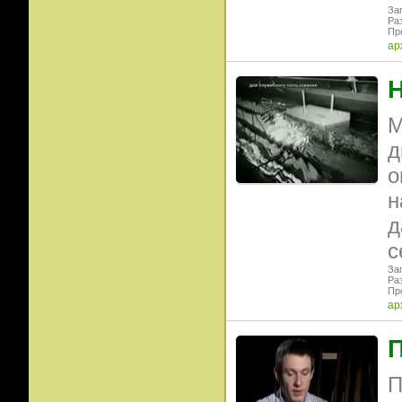
Заг
Ра
Пр
ар
М
д
о
н
д
с
Заг
Ра
Пр
ар
П
П