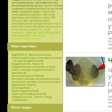
металлоискатель
законодательство
р
металлодетектор
деньги
золото
minelab
подводное кладоискательство
детектор
м
kladtv
архивное видео
x-terra
танк
золотодобыча
самолет
слет
пляж
г
обучение
клуб
kladtv,ru
x-terra 705
катушка
авто
дискриминация
реставрация
металлодетектор e-trac
x-
у
terra 305
x-terra 505
фппр
чистка монет
e-trac
лоток
excalibur
стх 3030
Р
метеорит
coiltek
gpx
gpx5000
gpx4500
маска
gpx4800
электролиз
Заг
электрические помехи
Ра
Заг
Наши партнёры
чи
МДРЕГИОН. Металлоискатели,
металлодетекторы, поисковые катушки
Ч
- все для кладоискателя!
Кладоискатель. Новости
кладоискательской жизни со всего
Ч
света. Находки кладоискателей и
археологов.
У
Металлоискатели Minelab
Интернет-магазин металлоискателей,
поисковой техники и аксессуатов для
Г
приборного поиска.
Золотодобыча
Р
Клуб кладоискателей
Газета для кладоискателей
Заг
«Кладоискатель. Золото. Клады.
Ра
Сокровища».
Заг
чи
Поиск видео