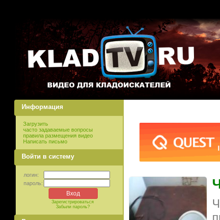
Информация
Загрузить
часто задаваемые вопросы
правила размещения видео
Написать письмо
Войти в систему
логин:
Ч
пароль:
Ч
Зарегистрироваться
Забыли пароль?
п