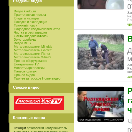
Разделы видео
0
Видео kladtv.ru
Заг
Практическая польза
Раз
Клады и находки
Пр
Поездки и экспедиции
чи
Пляжный поиск
Подводное кладоискательство
Чистка и реставрация
Слеты кладоискателей
В
Золотодобыча
Видео ВОВ
Металлоискатели Minelab
Д
Металлоискатели Garrett
Металлоискатели Fisher
м
Металлоискатели White’s
Прочее оборудование
Центральное TV
Заг
Новости археологии
Ра
Палеонтология
Ко
Прочее видео
эл
Прочее авторское Home видео
Свежее видео
Р
г
ч
Ключевые слова
Ч
г
находки
археология
кладоискатель
кладоискательство
вов
монета
клад