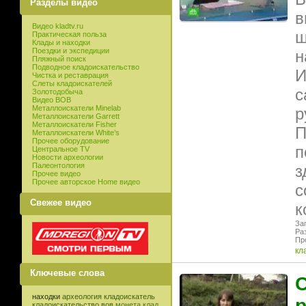
Разделы видео
в
Видео kladtv.ru
ш
Практическая польза
Клады и находки
Поездки и экспедиции
н
Пляжный поиск
Подводное кладоискательство
И
Чистка и реставрация
Слеты кладоискателей
с
Золотодобыча
Видео ВОВ
Металлоискатели Minelab
р
Металлоискатели Garrett
Металлоискатели Fisher
П
Металлоискатели White’s
Прочее оборудование
п
Центральное TV
Новости археологии
Палеонтология
з
Прочее видео
Прочее авторское Home видео
с
Свежее видео
к
Заг
Ра
Пр
кл
Ключевые слова
С
находки
археология
кладоискатель
р
кладоискательство
вов
монета
клад