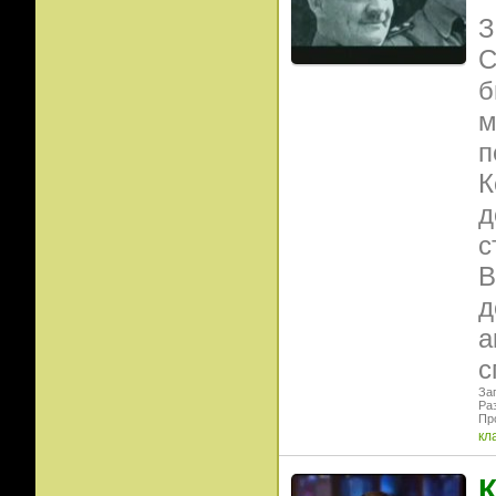
З
С
б
м
п
К
д
с
В
д
а
с
Заг
Ра
Пр
кл
К