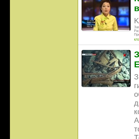
в
K
Заг
Ра
Пр
кл
З
Е
З
г
о
д
к
А
т
Т