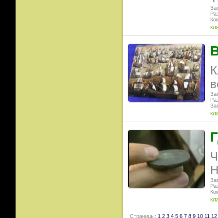
Заг
Ра
Ко
кл
В
К
в
Заг
Ра
Заг
кл
Г
Ч
Н
Заг
Ра
Ко
кл
Страницы:
1
2
3
4
5
6
7
8
9
10
11
12