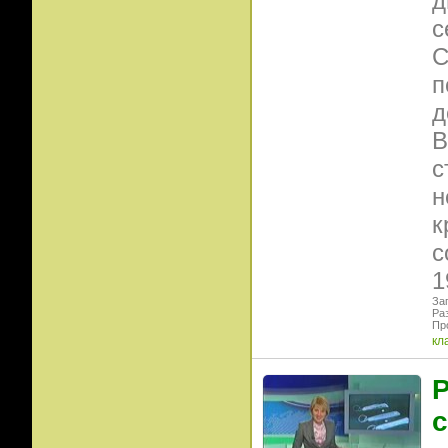
д
с
С
п
д
В
с
н
к
с
1
Заг
Ра
Пр
кл
Р