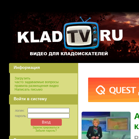
Информация
Загрузить
часто задаваемые вопросы
правила размещения видео
Написать письмо
Войти в систему
логин:
А
пароль:
к
Зарегистрироваться
Забыли пароль?
В