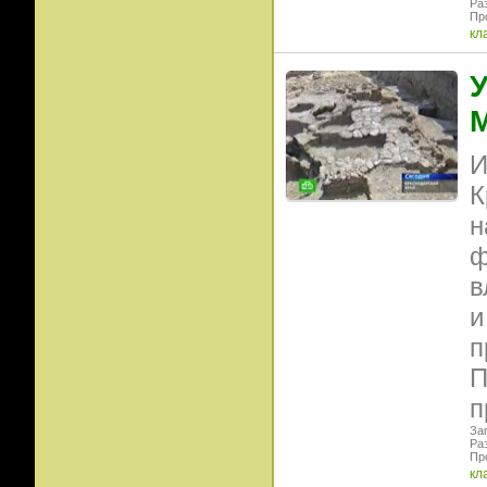
Ра
Пр
кл
М
И
К
н
ф
в
и
п
П
п
Заг
Ра
Пр
кл