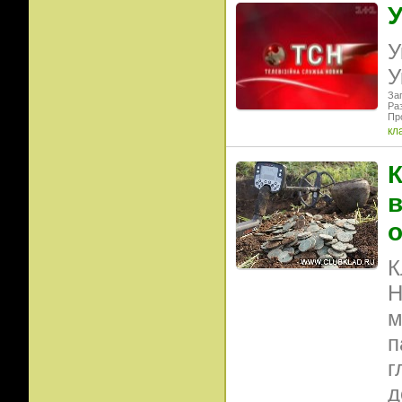
У
У
У
Заг
Ра
Пр
кл
К
в
о
К
Н
м
п
г
д