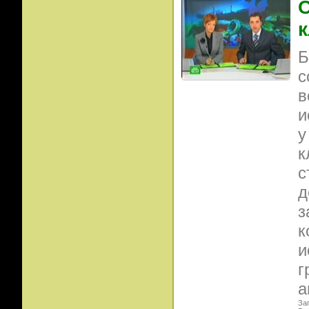
С
к
Б
с
в
и
у
к
с
д
з
к
и
г
а
Заг