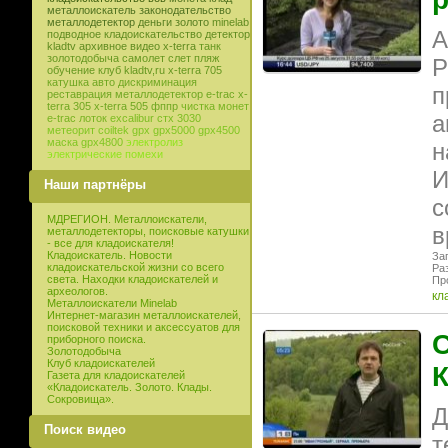
металлоискатель
законодательство
металлодетектор
деньги
золото
minelab
А
подводное кладоискательство
детектор
kladtv
архивное видео
x-terra
танк
золотодобыча
самолет
слет
пляж
Р
обучение
клуб
kladtv,ru
x-terra 705
катушка
авто
дискриминация
п
реставрация
металлодетектор e-trac
x-
terra 305
x-terra 505
фппр
чистка монет
а
e-trac
лоток
excalibur
стх 3030
метеорит
coiltek
gpx
gpx5000
gpx4500
маска
gpx4800
электролиз
н
электрические помехи
И
Наши партнёры
с
МДРЕГИОН. Металлоискатели,
в
металлодетекторы, поисковые катушки
- все для кладоискателя!
Кладоискатель. Новости
Заг
кладоискательской жизни со всего
Ра
света. Находки кладоискателей и
Пр
археологов.
кл
Металлоискатели Minelab
Интернет-магазин металлоискателей,
поисковой техники и аксессуатов для
С
приборного поиска.
Золотодобыча
Клуб кладоискателей
К
Газета для кладоискателей
«Кладоискатель. Золото. Клады.
Сокровища».
Д
Поиск видео
т