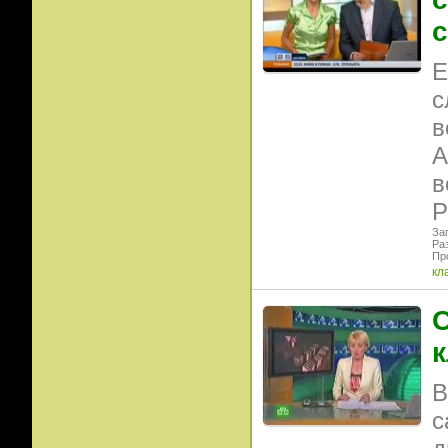
Е
с
в
А
в
Р
Заг
Ра
Пр
кл
С
к
В
с