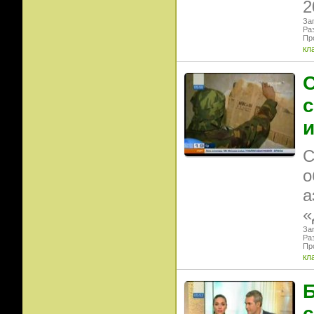
2
Заг
Ра
Пр
кл
С
с
и
С
о
а
«
Заг
Ра
Пр
кл
Б
с