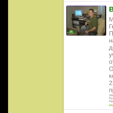
В
М
Г
П
н
д
у
о
О
к
2
п
Заг
Ра
Пр
кл