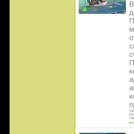
В
д
П
м
о
с
с
П
к
а
а
к
п
Заг
Ра
Пр
кл