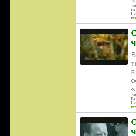
Заг
Ра
Пр
кл
ч
В
т
в
о
«
Заг
Ра
Пр
кл
ч