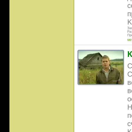
с
п
K
Заг
Раз
Пр
ме
К
С
С
в
в
о
Н
п
с
К