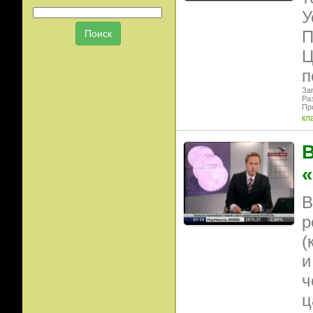
У
П
Ц
п
Заг
Ра
Пр
кл
В
«
В
р
(
и
ч
ц