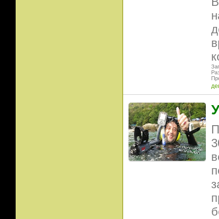
В
н
д
в
к
Заг
Раз
Пр
де
У
П
3
в
п
з
п
б