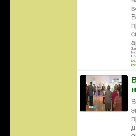
в
В
п
с
а
Заг
Ра
Пр
кл
кл
В
В
э
п
д
о