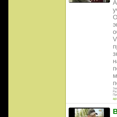
А
у
О
э
о
V
п
з
н
п
м
п
Заг
Ра
Пр
ар
В