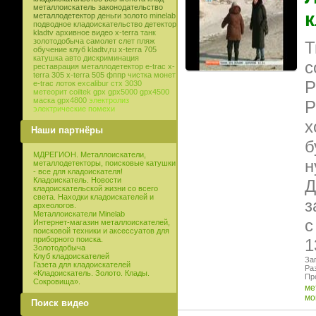
металлоискатель
законодательство
металлодетектор
деньги
золото
minelab
подводное кладоискательство
детектор
kladtv
архивное видео
x-terra
танк
золотодобыча
самолет
слет
пляж
Т
обучение
клуб
kladtv,ru
x-terra 705
катушка
авто
дискриминация
с
реставрация
металлодетектор e-trac
x-
terra 305
x-terra 505
фппр
чистка монет
Р
e-trac
лоток
excalibur
стх 3030
метеорит
coiltek
gpx
gpx5000
gpx4500
маска
gpx4800
электролиз
Р
электрические помехи
х
Наши партнёры
б
МДРЕГИОН. Металлоискатели,
н
металлодетекторы, поисковые катушки
- все для кладоискателя!
Кладоискатель. Новости
Д
кладоискательской жизни со всего
света. Находки кладоискателей и
з
археологов.
Металлоискатели Minelab
с
Интернет-магазин металлоискателей,
поисковой техники и аксессуатов для
приборного поиска.
1
Золотодобыча
Клуб кладоискателей
Заг
Газета для кладоискателей
Ра
«Кладоискатель. Золото. Клады.
Пр
Сокровища».
ме
мо
Поиск видео