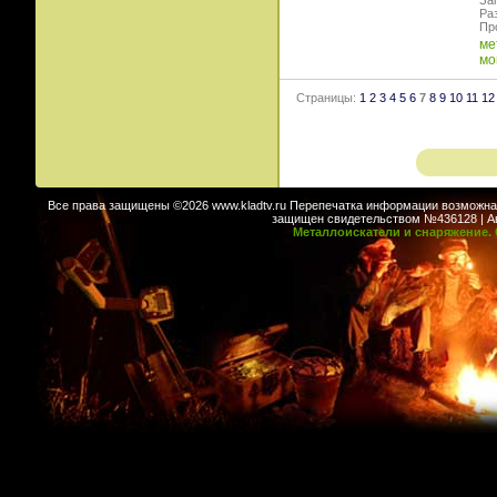
Заг
Раз
Пр
ме
мо
Страницы:
1
2
3
4
5
6
7
8
9
10
11
12
Все права защищены ©2026 www.kladtv.ru Перепечатка информации возможна т
защищен свидетельством №436128 | Авт
Металлоискатели и снаряжение. 