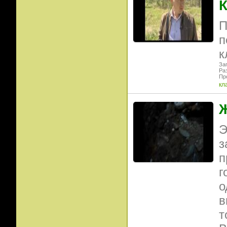
П
п
к
Заг
Ра
Пр
кл
Э
з
п
г
о
в
т