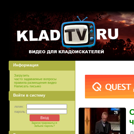
Информация
Загрузить
часто задаваемые вопросы
правила размещения видео
Написать письмо
Войти в систему
логин:
О
пароль:
ч
Зарегистрироваться
Забыли пароль?
Д