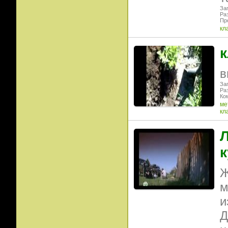
Заг
Ра
Пр
кл
к
в
Заг
Ра
Ко
ме
кл
Л
к
Ж
м
и
Д