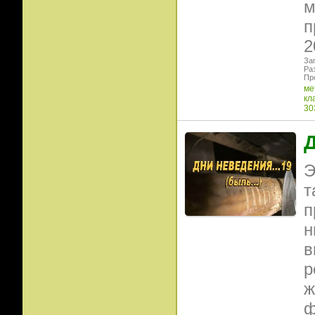
м
п
2
Заг
Раз
Пр
ме
кл
30
Д
Э
т
п
н
в
р
ж
ф