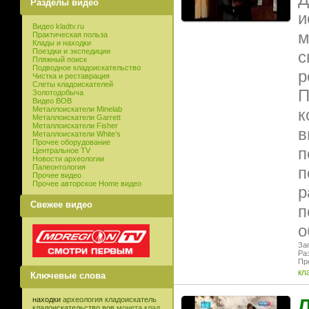
Разделы видео
и
Видео kladtv.ru
м
Практическая польза
Клады и находки
Поездки и экспедиции
с
Пляжный поиск
Подводное кладоискательство
р
Чистка и реставрация
Слеты кладоискателей
П
Золотодобыча
Видео ВОВ
Металлоискатели Minelab
к
Металлоискатели Garrett
Металлоискатели Fisher
в
Металлоискатели White’s
Прочее оборудование
п
Центральное TV
Новости археологии
Палеонтология
п
Прочее видео
Прочее авторское Home видео
р
Свежее видео
п
о
Заг
Ра
Пр
кл
Ключевые слова
Л
находки
археология
кладоискатель
кладоискательство
вов
монета
клад