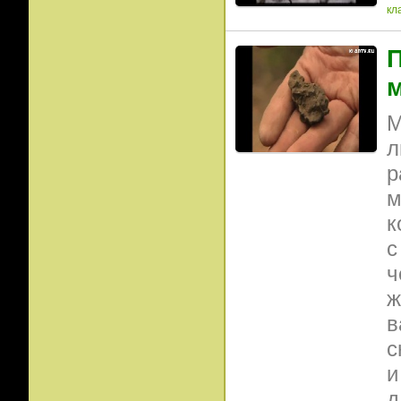
кл
П
М
л
р
м
к
с
ч
ж
в
с
и
д