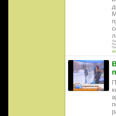
д
М
п
с
л
Заг
Раз
Пр
ар
В
п
П
к
а
п
р