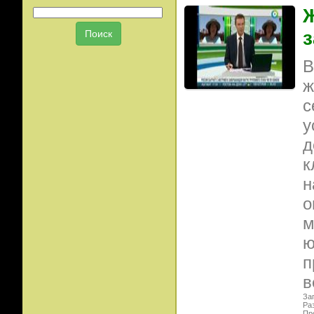
Ж
з
В
ж
с
у
д
к
н
о
м
ю
п
в
Заг
Ра
Пр