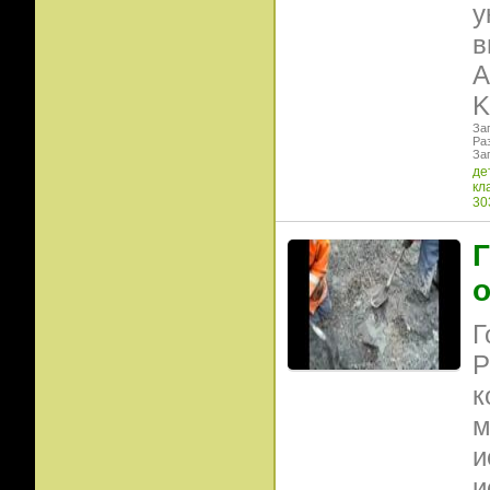
у
в
А
K
Заг
Ра
Заг
де
кл
30
Г
Г
Р
к
м
и
и