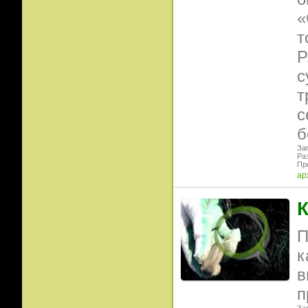
«
т
Р
с
т
с
б
Заг
Ра
Пр
ар
К
П
к
в
п