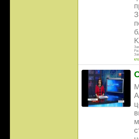
п
З
п
б
K
Заг
Ра
Заг
кл
М
А
ц
в
м
с
н