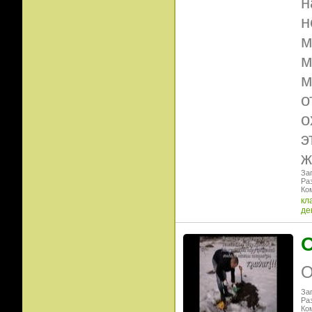
н
н
м
м
м
о
о
э
ж
Заг
Ра
Ко
кл
де
О
О
Заг
Ра
Ко