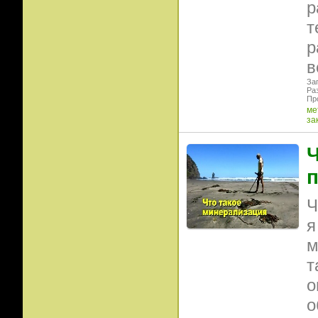
р
т
р
в
Заг
Ра
Пр
ме
за
Ч
Ч
я
м
т
о
о