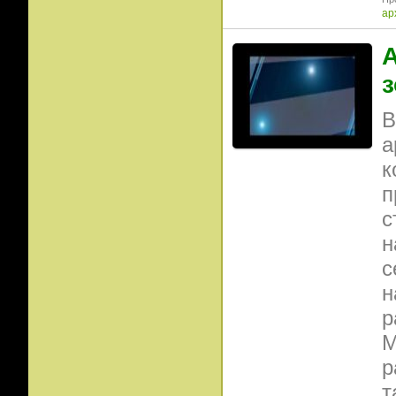
ар
А
з
В
а
к
п
с
н
с
н
р
М
р
т