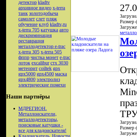
детектор
kladtv
27.
архивное видео
x-terra
танк
золотодобыча
Загрузил
самолет
слет
пляж
Размер 
обучение
клуб
kladtv,ru
Загруже
x-terra 705
катушка
авто
металло
дискриминация
Мол
реставрация
металлодетектор e-trac
озе
x-terra 305
x-terra 505
фппр
чистка монет
e-trac
лоток
excalibur
стх 3030
Отк
метеорит
coiltek
gpx
gpx5000
gpx4500
маска
кла
gpx4800
электролиз
электрические помехи
Min
Наши партнёры
пра
МДРЕГИОН.
ТРУ
Металлоискатели,
металлодетекторы,
Загрузил
поисковые катушки -
Размер 
все для кладоискателя!
Загруже
Кладоискатель. Новости