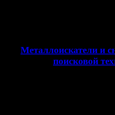
информации возможна т
администратора и акт
®Товарный знак защище
Автор проекта: Рудольф К
Металлоискатели и с
поисковой те