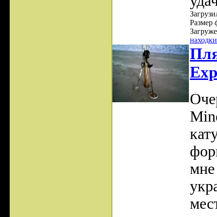
уда
Загрузил
Размер 
Загруже
находки
Пля
Exp
Оче
Min
кат
фор
мне
укр
мес