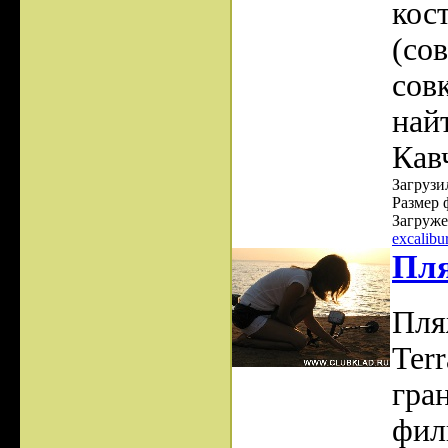
кос
(со
сов
най
Кав
Загрузил
Размер 
Загруже
excalibu
Пля
Пля
Terr
гра
фил