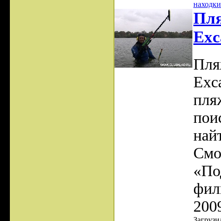
находки
Пля
Exc
Пля
Exc
пля
пои
най
Смо
«По
фил
200
Загрузил