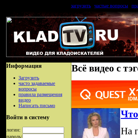
загрузить
|
частые вопросы
|
пр
Информация
Всё видео с тэ
Загрузить
часто задаваемые
вопросы
правила размещения
видео
Написать письмо
Что
Войти в систему
На 
логин:
пароль: