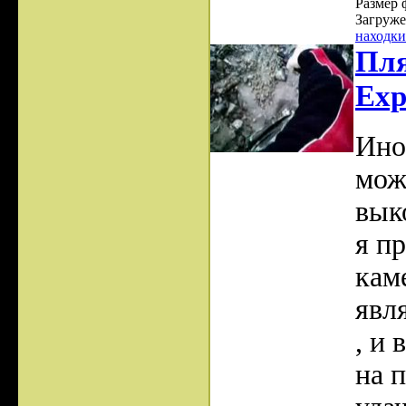
Размер 
Загруже
находки
Пля
Exp
Ино
мож
вык
я п
кам
явл
, и
на 