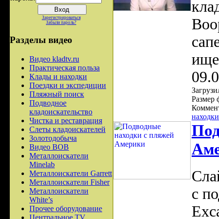
кла
Зарегистрироваться
Воо
Забыли пароль?
сап
Разделы видео
ище
Видео kladtv.ru
Практическая польза
09.
Клады и находки
Поездки и экспедиции
Загрузил
Пляжный поиск
Размер 
Подводное
Коммент
кладоискательство
находки
Чистка и реставрация
Под
Слеты кладоискателей
Золотодобыча
Ам
Видео ВОВ
Металлоискатели
Minelab
Сла
Металлоискатели Garrett
Металлоискатели Fisher
с п
Металлоискатели
White’s
Exca
Прочее оборудование
Центральное TV