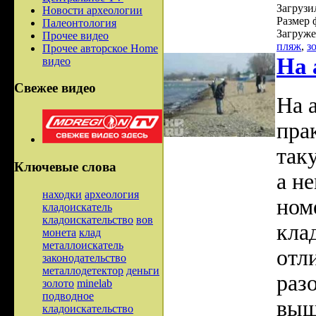
Загрузил
Новости археологии
Размер 
Палеонтология
Загруже
Прочее видео
пляж
,
з
Прочее авторское Home
На 
видео
Свежее видео
На 
пра
так
Ключевые слова
а н
находки
археология
ном
кладоискатель
кладоискательство
вов
кла
монета
клад
металлоискатель
отл
законодательство
металлодетектор
деньги
раз
золото
minelab
подводное
выш
кладоискательство