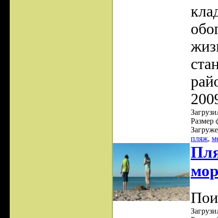
кла
обо
жиз
ста
рай
200
Загрузил
Размер 
Загруже
пляж
,
м
Пля
мо
Пои
Загрузил