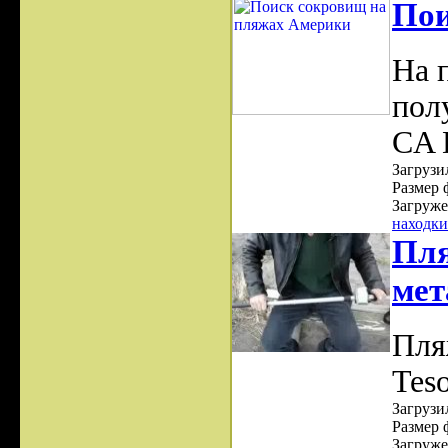
Пои
На 
пол
CA D
Загрузил
Размер 
Загруже
находки
Пля
мет
Пля
Teso
Загрузил
Размер 
Загруже