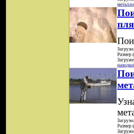
металло
Пои
пл
Пои
Загрузил
Размер 
Загруже
находки
Пои
мет
Узна
мет
Загрузил
Размер 
Загруже