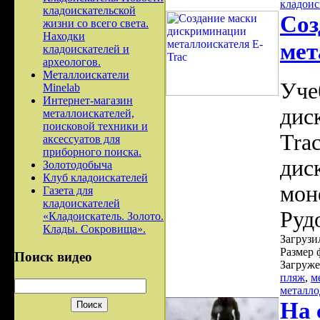
кладоис
кладоискательской
Соз
жизни со всего света.
Находки
мет
кладоискателей и
археологов.
Металлоискатели
Уче
Minelab
Интернет-магазин
дис
металлоискателей,
поисковой техники и
Tra
аксессуатов для
приборного поиска.
дис
Золотодобыча
Клуб кладоискателей
мон
Газета для
кладоискателей
Руд
«Кладоискатель. Золото.
Клады. Сокровища».
Загрузил
Размер 
Поиск видео
Загруже
пляж
,
м
металло
На 