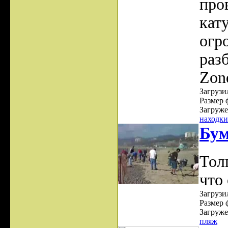
про
кат
огр
раз
Zon
Загрузил
Размер 
Загруже
находки
Бум
Тол
что
Загрузил
Размер 
Загруже
пляж