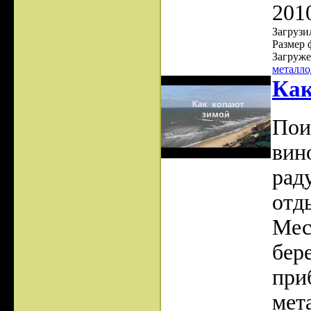
201
Загрузил
Размер 
Загруже
металло
Как
Пои
вин
рад
отд
Мес
бер
при
мет