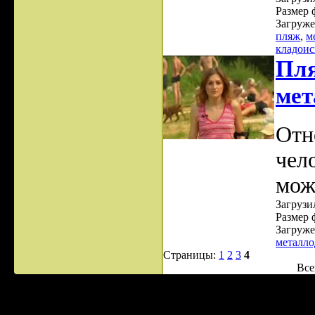
Размер 
Загруже
пляж
,
м
кладоис
Пля
мет
Отн
чел
мож
Загрузил
Размер 
Загруже
металло
Страницы:
1
2
3
4
Все
Все права защищены ©20