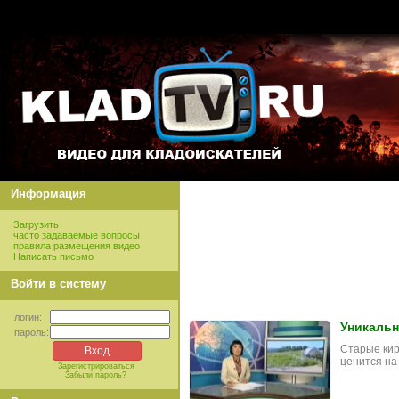
Информация
Загрузить
часто задаваемые вопросы
правила размещения видео
Написать письмо
Войти в систему
логин:
Уникальн
пароль:
Старые кир
ценится на
Зарегистрироваться
Забыли пароль?