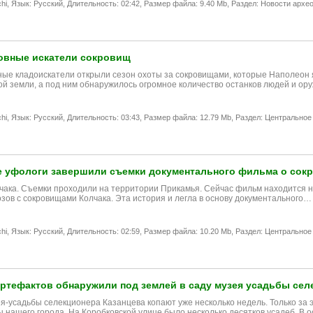
hi,
Язык: Русский,
Длительность: 02:42,
Размер файла: 9.40 Mb,
Раздел: Новости архео
овные искатели сокровищ
ые кладоискатели открыли сезон охоты за сокровищами, которые Наполеон як
ой земли, а под ним обнаружилось огромное количество останков людей и ор
hi,
Язык: Русский,
Длительность: 03:43,
Размер файла: 12.79 Mb,
Раздел: Центральное
 уфологи завершили съемки документального фильма о сок
чака. Съемки проходили на территории Прикамья. Сейчас фильм находится на 
озов с сокровищами Колчака. Эта история и легла в основу документального…
hi,
Язык: Русский,
Длительность: 02:59,
Размер файла: 10.20 Mb,
Раздел: Центральное
ртефактов обнаружили под землей в саду музея усадьбы сел
ея-усадьбы селекционера Казанцева копают уже несколько недель. Только за э
 нашего города. На Коробковской улице было несколько десятков усадеб. В 