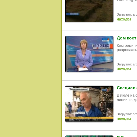
2003 году,
Загрузил: arc
находки
Дом кост
Костромичи
разрослась
Загрузил: arc
находки
Специаль
В июле на 
линии, под
Загрузил: arc
находки