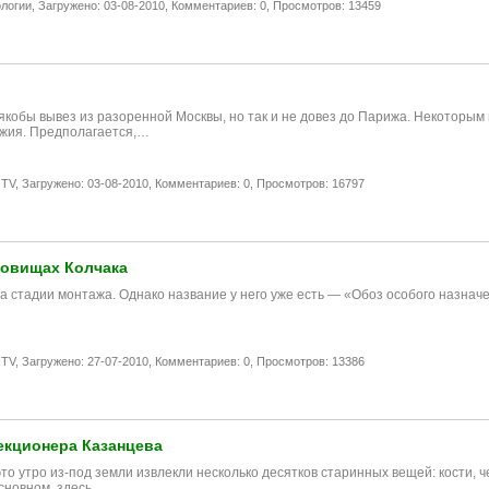
логии,
Загружено: 03-08-2010,
Комментариев: 0,
Просмотров: 13459
обы вывез из разоренной Москвы, но так и не довез до Парижа. Некоторым ис
ужия. Предполагается,…
 TV,
Загружено: 03-08-2010,
Комментариев: 0,
Просмотров: 16797
ровищах Колчака
стадии монтажа. Однако название у него уже есть — «Обоз особого назначени
 TV,
Загружено: 27-07-2010,
Комментариев: 0,
Просмотров: 13386
екционера Казанцева
то утро из-под земли извлекли несколько десятков старинных вещей: кости, 
основном, здесь…