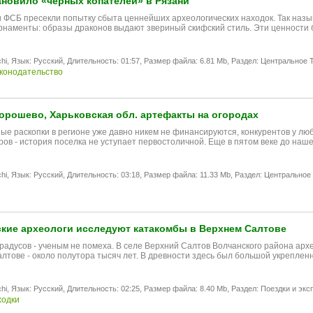
новило «черных копателей» в Рязани
 ФСБ пресекли попытку сбыта ценнейших археологических находок. Так назыв
наменты: образы драконов выдают звериный скифский стиль. Эти ценност
hi,
Язык: Русский,
Длительность: 01:57,
Размер файла: 6.81 Mb,
Раздел: Центральное T
конодательство
орошево, Харьковская обл. артефакты на огородах
е раскопки в регионе уже давно никем не финансируются, конкурентов у люб
ров - история поселка не уступает первостоличной. Еще в пятом веке до на
hi,
Язык: Русский,
Длительность: 03:18,
Размер файла: 11.33 Mb,
Раздел: Центральное 
кие археологи исследуют катакомбы в Верхнем Салтове
градусов - ученым не помеха. В селе Верхний Салтов Волчанского района арх
лтове - около полутора тысяч лет. В древности здесь был большой укреплен
hi,
Язык: Русский,
Длительность: 02:25,
Размер файла: 8.40 Mb,
Раздел: Поездки и экс
ходки