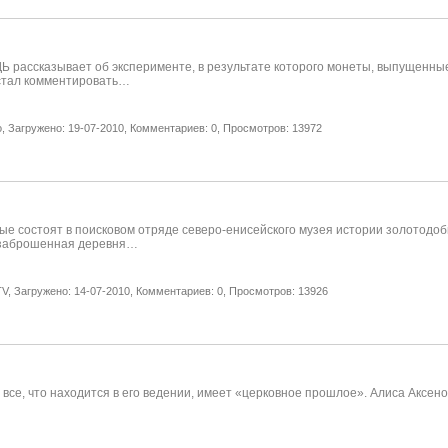
ассказывает об эксперименте, в результате которого монеты, выпущенные 
 стал комментировать…
,
Загружено: 19-07-2010,
Комментариев: 0,
Просмотров: 13972
рые состоят в поисковом отряде северо-енисейского музея истории золотодоб
ая заброшенная деревня…
V,
Загружено: 14-07-2010,
Комментариев: 0,
Просмотров: 13926
се, что находится в его ведении, имеет «церковное прошлое». Алиса Аксенов