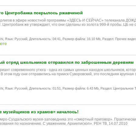
то Центробанка покрылось ржавчиной
рлигов в эфире новостной программы «ЗДЕСЬ И СЕЙЧАС» телеканала ДОЖДЬ р
т. Центробанк же утверждает, что они сделаны из золота 999-й пробы. ЦБ не
hi,
Язык: Русский,
Длительность: 04:41,
Размер файла: 16.10 Mb,
Раздел: Прочее видео
лото
ый отряд школьников отправился по заброшенным деревням
риант современного утюга - одна из самых ценных находок школьников, кото
 В этом году они отправились на прииск Суворовский, это последняя крупн
hi,
Язык: Русский,
Длительность: 01:51,
Размер файла: 6.43 Mb,
Раздел: Центральное T
е музейщиков из храмов» началось!
иро-Суздальского музея-заповедника это «смертный приговор». Практически в
зования по назначению. С уважением, Архиепископ». РЕН ТВ, 14.07.2010