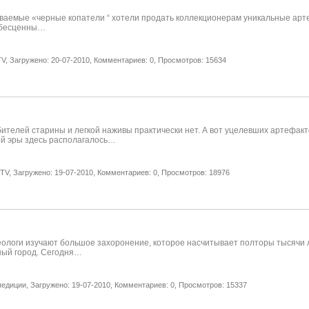
аемые «черные копатели “ хотели продать коллекционерам уникальные артефа
и бесценны…
V,
Загружено: 20-07-2010,
Комментариев: 0,
Просмотров: 15634
ителей старины и легкой наживы практически нет. А вот уцелевших артефак
шей эры здесь располагалось…
TV,
Загружено: 19-07-2010,
Комментариев: 0,
Просмотров: 18976
еологи изучают большое захоронение, которое насчитывает полторы тысячи л
ный город. Сегодня…
педиции,
Загружено: 19-07-2010,
Комментариев: 0,
Просмотров: 15337