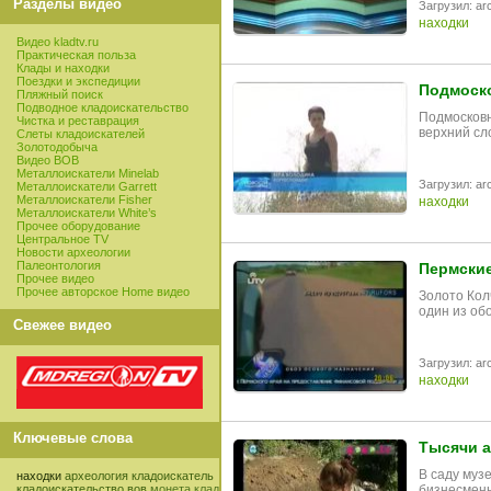
Разделы видео
Загрузил: arc
находки
Видео kladtv.ru
Практическая польза
Клады и находки
Поездки и экспедиции
Подмоск
Пляжный поиск
Подводное кладоискательство
Подмосковн
Чистка и реставрация
верхний сл
Слеты кладоискателей
Золотодобыча
Видео ВОВ
Металлоискатели Minelab
Загрузил: arc
Металлоискатели Garrett
Металлоискатели Fisher
находки
Металлоискатели White’s
Прочее оборудование
Центральное TV
Новости археологии
Палеонтология
Пермские
Прочее видео
Прочее авторское Home видео
Золото Кол
один из об
Свежее видео
Загрузил: arc
находки
Ключевые слова
Тысячи а
В саду муз
находки
археология
кладоискатель
бизнесмены
кладоискательство
вов
монета
клад