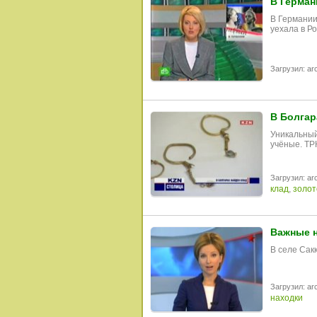
В Герман
В Германии
уехала в Р
Загрузил: arc
В Болгар
Уникальный
учёные. ТР
Загрузил: arc
клад
,
золот
Важные н
В селе Сак
Загрузил: arc
находки