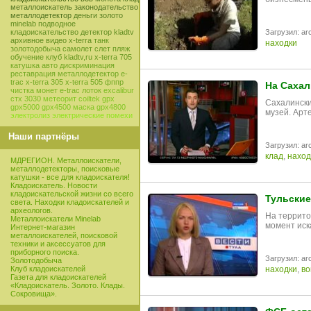
металлоискатель
законодательство
металлодетектор
деньги
золото
minelab
подводное
Загрузил: arc
кладоискательство
детектор
kladtv
архивное видео
x-terra
танк
находки
золотодобыча
самолет
слет
пляж
обучение
клуб
kladtv,ru
x-terra 705
катушка
авто
дискриминация
реставрация
металлодетектор e-
trac
x-terra 305
x-terra 505
фппр
На Сахал
чистка монет
e-trac
лоток
excalibur
стх 3030
метеорит
coiltek
gpx
Сахалински
gpx5000
gpx4500
маска
gpx4800
музей. Арт
электролиз
электрические помехи
Наши партнёры
Загрузил: arc
клад
,
наход
МДРЕГИОН. Металлоискатели,
металлодетекторы, поисковые
катушки - все для кладоискателя!
Кладоискатель. Новости
кладоискательской жизни со всего
Тульские
света. Находки кладоискателей и
археологов.
На террито
Металлоискатели Minelab
момент иск
Интернет-магазин
металлоискателей, поисковой
техники и аксессуатов для
приборного поиска.
Загрузил: arc
Золотодобыча
находки
,
во
Клуб кладоискателей
Газета для кладоискателей
«Кладоискатель. Золото. Клады.
Сокровища».