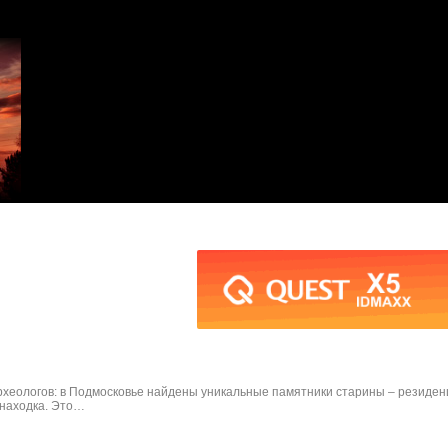
хеологов: в Подмосковье найдены уникальные памятники старины – резиденци
 находка. Это…