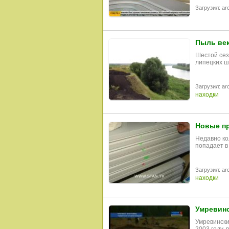
Загрузил: arc
Пыль ве
Шестой сез
липецких ш
Загрузил: arc
находки
Новые пр
Недавно ко
попадает в
Загрузил: arc
находки
Умревинс
Умревински