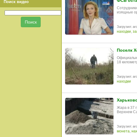
ФСБ оста
Поиск видео
Сотрудники
изящные ор
Загрузил: arc
находки
,
за
Поселк Х
Официальны
18 километ
Загрузил: arc
находки
Харьковс
Жара в 37 
Верхнем Са
Загрузил: arc
монета
,
на