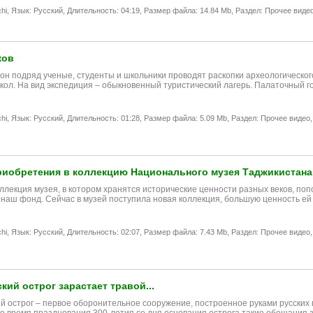
hi,
Язык: Русский,
Длительность: 04:19,
Размер файла: 14.84 Mb,
Раздел: Прочее видео
ков
он подряд ученые, студенты и школьники проводят раскопки археологического 
кол. На вид экспедиция – обыкновенный туристический лагерь. Палаточный г
hi,
Язык: Русский,
Длительность: 01:28,
Размер файла: 5.09 Mb,
Раздел: Прочее видео,
иобретения в коллекцию Национального музея Таджикистана
ллекция музея, в котором хранятся исторические ценности разных веков, поп
 наш фонд. Сейчас в музей поступила новая коллекция, большую ценность ей
hi,
Язык: Русский,
Длительность: 02:07,
Размер файла: 7.43 Mb,
Раздел: Прочее видео,
кий острог зарастает травой...
й острог – первое оборонительное сооружение, построенное руками русских п