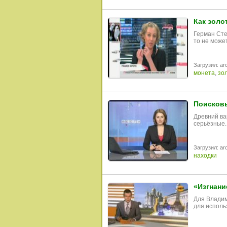
Как золо
Герман Сте
то не може
Загрузил: arc
монета
,
зо
Поисков
Древний ва
серьёзные.
Загрузил: arc
находки
«Изгнани
Для Владим
для исполь