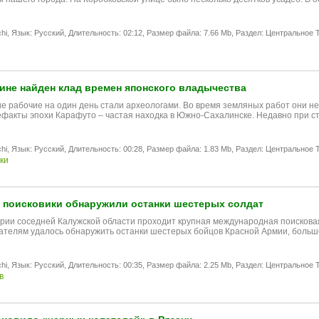
hi,
Язык: Русский,
Длительность: 02:12,
Размер файла: 7.66 Mb,
Раздел: Центральное T
ине найден клад времен японского владычества
е рабочие на один день стали археологами. Во время земляных работ они нео
ефакты эпохи Карафуто – частая находка в Южно-Сахалинске. Недавно при 
hi,
Язык: Русский,
Длительность: 00:28,
Размер файла: 1.83 Mb,
Раздел: Центральное T
ки
 поисковики обнаружили останки шестерых солдат
рии соседней Калужской области проходит крупная международная поисковая 
ателям удалось обнаружить останки шестерых бойцов Красной Армии, боль
hi,
Язык: Русский,
Длительность: 00:35,
Размер файла: 2.25 Mb,
Раздел: Центральное T
в