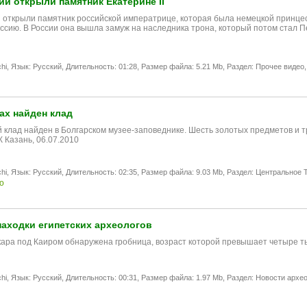
ии открыли памятник Екатерине II
 открыли памятник российской императрице, которая была немецкой принцессой
оссию. В России она вышла замуж на наследника трона, который потом стал
hi,
Язык: Русский,
Длительность: 01:28,
Размер файла: 5.21 Mb,
Раздел: Прочее видео,
ах найден клад
 клад найден в Болгарском музее-заповеднике. Шесть золотых предметов и 
К Казань, 06.07.2010
hi,
Язык: Русский,
Длительность: 02:35,
Размер файла: 9.03 Mb,
Раздел: Центральное T
о
аходки египетских археологов
кара под Каиром обнаружена гробница, возраст которой превышает четыре тыс
hi,
Язык: Русский,
Длительность: 00:31,
Размер файла: 1.97 Mb,
Раздел: Новости архео