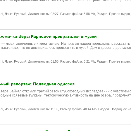
 во время празднования 300-летия со дня основания острога такие обещания
hi,
Язык: Русский,
Длительность: 02:27,
Размер файла: 8.58 Mb,
Раздел: Прочее видео,
ромички Веры Карповой превратился в музей
 — люди увлеченные и креативные. На призыв нашей программы рассказать о 
 настолько, что ее дом пришлось превратить в музей. Дом в деревне досталс
hi,
Язык: Русский,
Длительность: 01:55,
Размер файла: 6.21 Mb,
Раздел: Прочее видео,
ный репортаж. Подводная одиссея
озере Байкал открыли третий сезон глубоководных исследований с участием
водные грязевые вулканы, тектоническую активность на дне озера, продолжа
hi,
Язык: Русский,
Длительность: 11:55,
Размер файла: 40.44 Mb,
Раздел: Подводное к