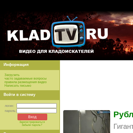
Информация
Загрузить
часто задаваемые вопросы
правила размещения видео
Написать письмо
Войти в систему
логин:
пароль:
Рубл
Зарегистрироваться
Гиган
Забыли пароль?