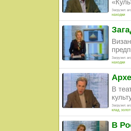
«Куль
Загрузил: arc
находки
Зага
Визан
предп
Загрузил: arc
находки
Архе
В теа
культ
Загрузил: arc
клад
,
золот
В Ро