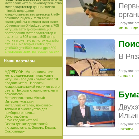
металлоискатель
законодательство
Первы
металлодетектор
деньги
золото
minelab
подводное
орган
кладоискательство
детектор
kladtv
архивное видео
x-terra
танк
золотодобыча
самолет
слет
пляж
Загрузил: arc
обучение
клуб
kladtv,ru
x-terra 705
металлоде
катушка
авто
дискриминация
реставрация
металлодетектор e-
trac
x-terra 305
x-terra 505
фппр
чистка монет
e-trac
лоток
excalibur
Поис
стх 3030
метеорит
coiltek
gpx
gpx5000
gpx4500
маска
gpx4800
электролиз
электрические помехи
В Ряз
Наши партнёры
Загрузил: arc
МДРЕГИОН. Металлоискатели,
самолет
металлодетекторы, поисковые
катушки - все для кладоискателя!
Кладоискатель. Новости
кладоискательской жизни со всего
света. Находки кладоискателей и
Бум
археологов.
Металлоискатели Minelab
Интернет-магазин
Двухэ
металлоискателей, поисковой
техники и аксессуатов для
приборного поиска.
Ильин
Золотодобыча
Клуб кладоискателей
Газета для кладоискателей
Загрузил: arc
«Кладоискатель. Золото. Клады.
находки
Сокровища».