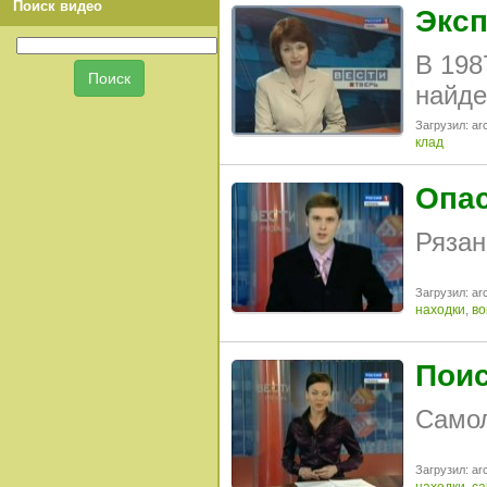
Поиск видео
Эксп
В 198
найде
Загрузил: arc
клад
Опас
Рязан
Загрузил: arc
находки
,
во
Поис
Самол
Загрузил: arc