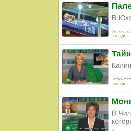
Пале
В Южн
Загрузил: arc
находки
Тайн
Калин
Загрузил: arc
находки
Мон
В Чил
котор