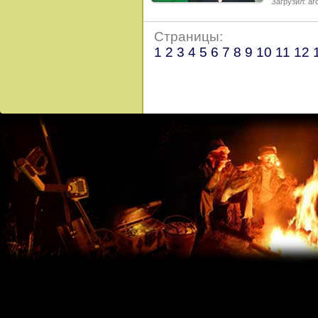
Загрузил: arc
Страницы:
1
2
3
4
5
6
7
8
9
10
11
12