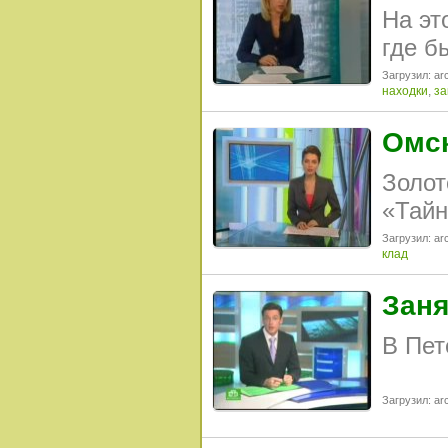
На эт
где б
Загрузил: arc
находки
,
за
Омс
Золот
«Тайн
Загрузил: arc
клад
Заня
В Пет
Загрузил: arc