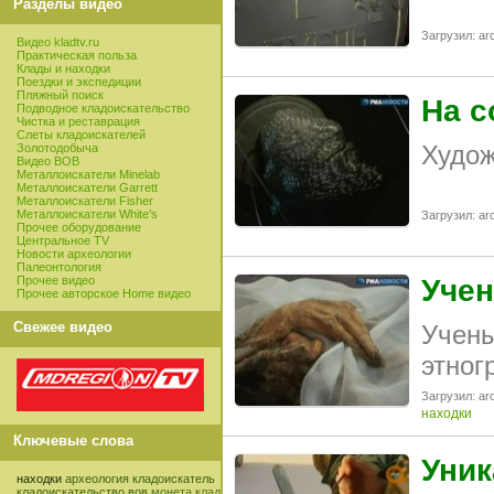
Разделы видео
Загрузил: arc
Видео kladtv.ru
Практическая польза
Клады и находки
Поездки и экспедиции
Пляжный поиск
На с
Подводное кладоискательство
Чистка и реставрация
Слеты кладоискателей
Худож
Золотодобыча
Видео ВОВ
Металлоискатели Minelab
Металлоискатели Garrett
Металлоискатели Fisher
Металлоискатели White’s
Загрузил: arc
Прочее оборудование
Центральное TV
Новости археологии
Палеонтология
Прочее видео
Учен
Прочее авторское Home видео
Свежее видео
Учены
этног
Загрузил: arc
находки
Ключевые слова
Уник
находки
археология
кладоискатель
кладоискательство
вов
монета
клад