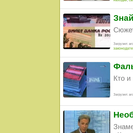
находки
,
са
Знай
Сюжет
Загрузил: arc
законодате
Фал
Кто и
Загрузил: arc
Необ
Знаме