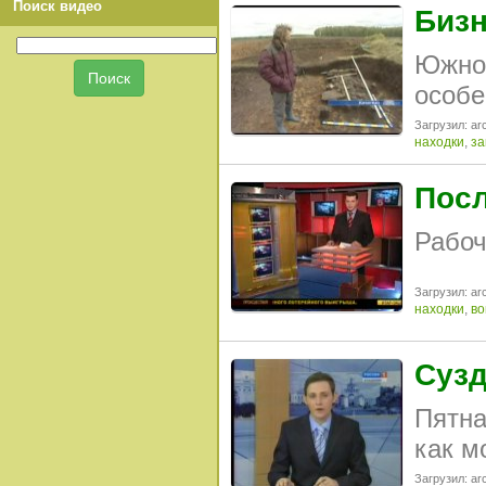
Поиск видео
Бизн
Южноу
особе
Загрузил: arc
находки
,
за
Посл
Рабоч
Загрузил: arc
находки
,
во
Сузд
Пятна
как м
Загрузил: arc