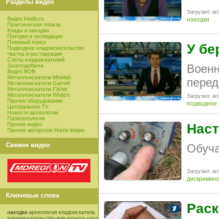
Разделы видео
Загрузил: arc
Видео kladtv.ru
находки
Практическая польза
Клады и находки
Поездки и экспедиции
Пляжный поиск
У бе
Подводное кладоискательство
Чистка и реставрация
Слеты кладоискателей
Военн
Золотодобыча
Видео ВОВ
Металлоискатели Minelab
перед
Металлоискатели Garrett
Металлоискатели Fisher
Металлоискатели White’s
Загрузил: arc
Прочее оборудование
подводное 
Центральное TV
Новости археологии
Палеонтология
Прочее видео
Наст
Прочее авторское Home видео
Свежее видео
Обуча
Загрузил: arc
дискримин
Ключевые слова
Раск
находки
археология
кладоискатель
кладоискательство
вов
монета
клад