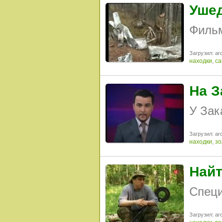
Ушед
Фильм
Загрузил: arc
находки
,
са
На З
У Зак
Загрузил: arc
находки
,
зо
Найт
Специ
Загрузил: arc