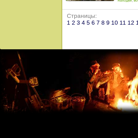
находки
,
во
Страницы:
1
2
3
4
5
6
7
8
9
10
11
12