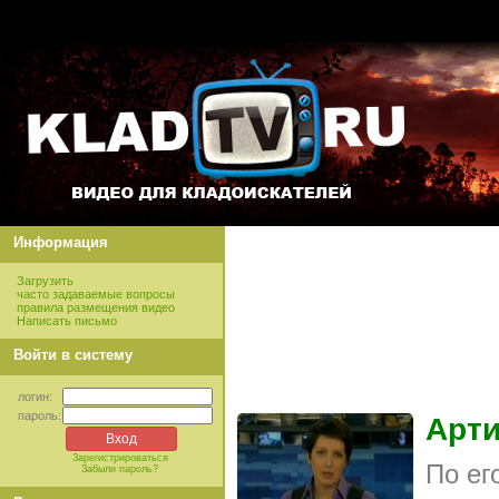
Информация
Загрузить
часто задаваемые вопросы
правила размещения видео
Написать письмо
Войти в систему
логин:
пароль:
Арти
Зарегистрироваться
По ег
Забыли пароль?