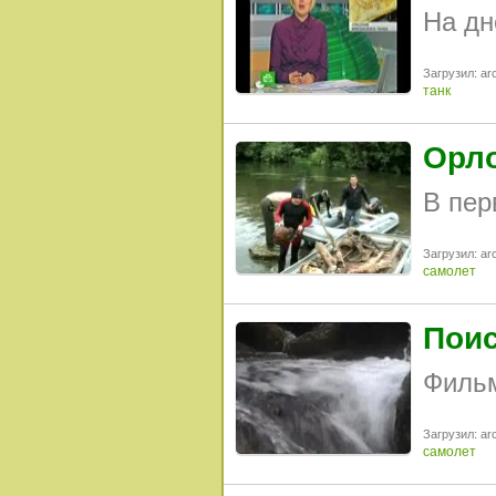
На дн
Загрузил: arc
танк
Орло
В пер
Загрузил: arc
самолет
Поис
Фильм
Загрузил: arc
самолет