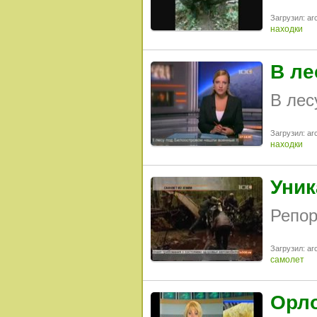
Загрузил: arc
находки
В ле
В лес
Загрузил: arc
находки
Уник
Репор
Загрузил: arc
самолет
Орло