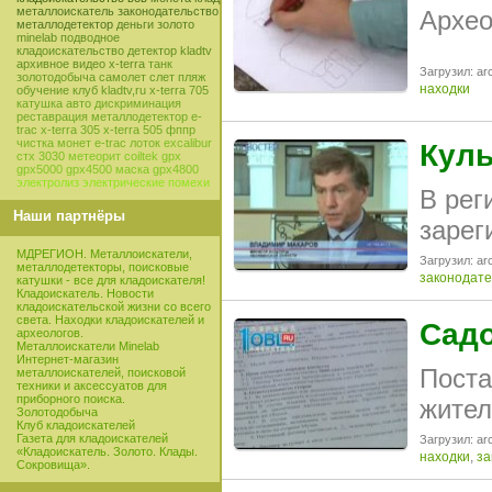
металлоискатель
законодательство
Архео
металлодетектор
деньги
золото
minelab
подводное
кладоискательство
детектор
kladtv
архивное видео
x-terra
танк
Загрузил: arc
золотодобыча
самолет
слет
пляж
находки
обучение
клуб
kladtv,ru
x-terra 705
катушка
авто
дискриминация
реставрация
металлодетектор e-
trac
x-terra 305
x-terra 505
фппр
чистка монет
e-trac
лоток
excalibur
Куль
стх 3030
метеорит
coiltek
gpx
gpx5000
gpx4500
маска
gpx4800
электролиз
электрические помехи
В рег
Наши партнёры
зарег
МДРЕГИОН. Металлоискатели,
Загрузил: arc
металлодетекторы, поисковые
законодате
катушки - все для кладоискателя!
Кладоискатель. Новости
кладоискательской жизни со всего
света. Находки кладоискателей и
Садо
археологов.
Металлоискатели Minelab
Интернет-магазин
Поста
металлоискателей, поисковой
техники и аксессуатов для
приборного поиска.
жител
Золотодобыча
Клуб кладоискателей
Газета для кладоискателей
Загрузил: arc
«Кладоискатель. Золото. Клады.
находки
,
за
Сокровища».