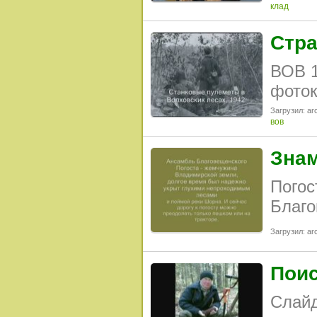
клад
Стра
ВОВ 1
фоток
Загрузил: arc
вов
Знам
Погос
Благо
Загрузил: arc
Поис
Слайд