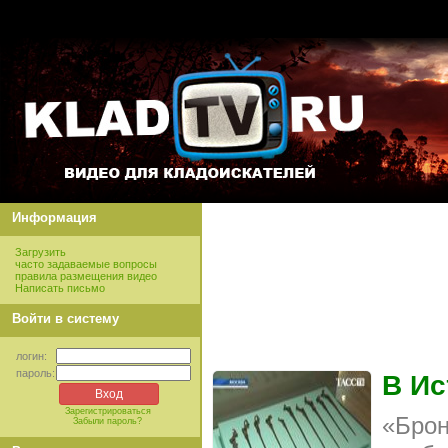
Информация
Загрузить
часто задаваемые вопросы
правила размещения видео
Написать письмо
Войти в систему
логин:
пароль:
В Ис
Зарегистрироваться
«Брон
Забыли пароль?