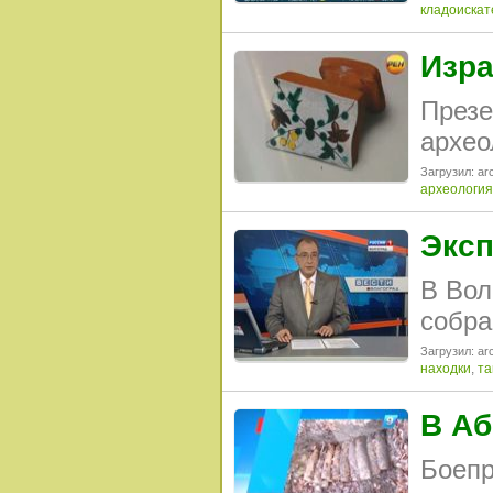
кладоискат
Изра
Презе
архео
Загрузил: arc
археология
Эксп
В Вол
собра
Загрузил: arc
находки
,
та
В Аб
Боепр