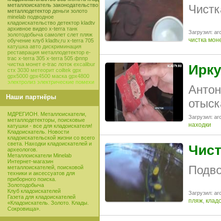
металлоискатель
законодательство
Чистк
металлодетектор
деньги
золото
minelab
подводное
кладоискательство
детектор
kladtv
архивное видео
x-terra
танк
Загрузил: arc
золотодобыча
самолет
слет
пляж
чистка мон
обучение
клуб
kladtv,ru
x-terra 705
катушка
авто
дискриминация
реставрация
металлодетектор e-
trac
x-terra 305
x-terra 505
фппр
чистка монет
e-trac
лоток
excalibur
Ирку
стх 3030
метеорит
coiltek
gpx
gpx5000
gpx4500
маска
gpx4800
электролиз
электрические помехи
Антон
Наши партнёры
отыск
МДРЕГИОН. Металлоискатели,
Загрузил: arc
металлодетекторы, поисковые
находки
катушки - все для кладоискателя!
Кладоискатель. Новости
кладоискательской жизни со всего
света. Находки кладоискателей и
Чист
археологов.
Металлоискатели Minelab
Интернет-магазин
Подво
металлоискателей, поисковой
техники и аксессуатов для
приборного поиска.
Золотодобыча
Клуб кладоискателей
Загрузил: arc
Газета для кладоискателей
пляж
,
клад
«Кладоискатель. Золото. Клады.
Сокровища».