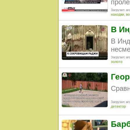
проле
Загрузил: arc
находки
,
во
В Ин
В Инд
несме
Загрузил: arc
золото
Геор
Сравн
Загрузил: arc
детектор
Барб