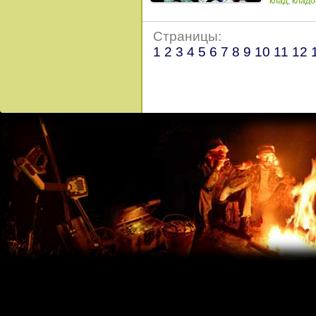
клад
,
кладо
Страницы:
1
2
3
4
5
6
7
8
9
10
11
12