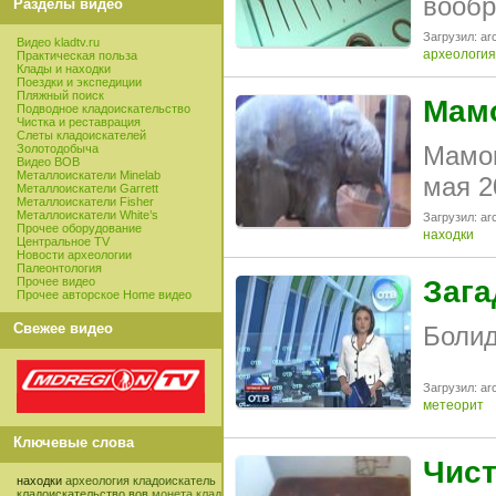
вообр
Разделы видео
Загрузил: arc
Видео kladtv.ru
археология
Практическая польза
Клады и находки
Поездки и экспедиции
Пляжный поиск
Мамо
Подводное кладоискательство
Чистка и реставрация
Слеты кладоискателей
Мамон
Золотодобыча
Видео ВОВ
Металлоискатели Minelab
мая 2
Металлоискатели Garrett
Металлоискатели Fisher
Металлоискатели White’s
Загрузил: arc
Прочее оборудование
находки
Центральное TV
Новости археологии
Палеонтология
Прочее видео
Зага
Прочее авторское Home видео
Свежее видео
Болид
Загрузил: arc
метеорит
Ключевые слова
Чист
находки
археология
кладоискатель
кладоискательство
вов
монета
клад