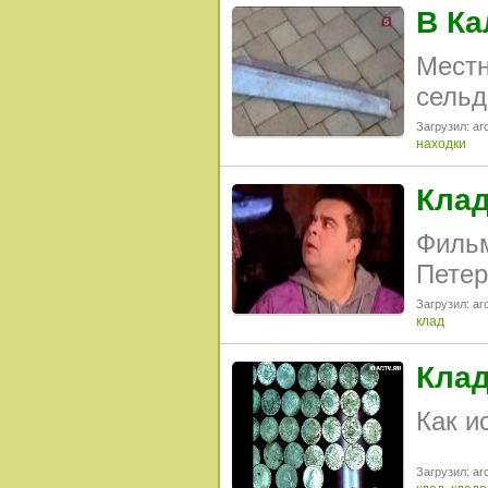
В Ка
Местн
сельд
Загрузил: arc
находки
Кла
Фильм
Петер
Загрузил: arc
клад
Клад
Как и
Загрузил: arc