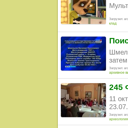
Мульт
Загрузил: arc
клад
Поис
Шмель
затем
Загрузил: arc
архивное в
245 
11 ок
23.07
Загрузил: arc
археология