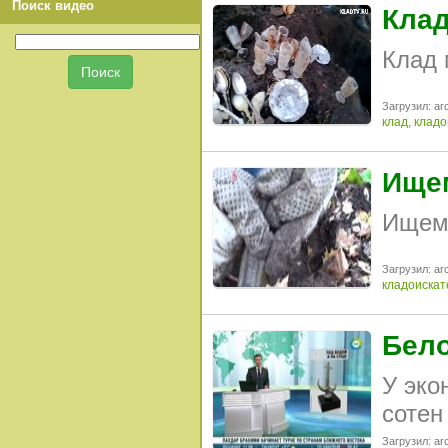
Поиск видео
Клад
Клад 
Загрузил: arc
клад
,
кладо
Ищем
Ищем 
Загрузил: arc
кладоискат
Бело
У эко
сотен
Загрузил: arc