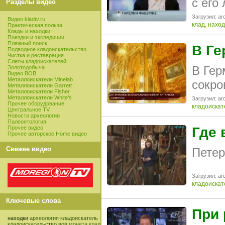
с его
Разделы видео
Загрузил: arc
Видео kladtv.ru
клад
,
наход
Практическая польза
Клады и находки
Поездки и экспедиции
Пляжный поиск
В Ге
Подводное кладоискательство
Чистка и реставрация
Слеты кладоискателей
В Гер
Золотодобыча
Видео ВОВ
Металлоискатели Minelab
сокро
Металлоискатели Garrett
Металлоискатели Fisher
Металлоискатели White’s
Загрузил: arc
Прочее оборудование
кладоискат
Центральное TV
Новости археологии
Палеонтология
Прочее видео
Где 
Прочее авторское Home видео
Свежее видео
Петер
Загрузил: arc
кладоискат
Ключевые слова
При 
находки
археология
кладоискатель
кладоискательство
вов
монета
клад