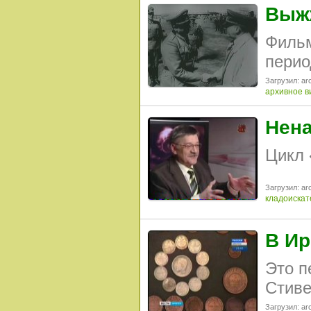
Выжж
Фильм
перио
Загрузил: arc
архивное в
Нен
Цикл 
Загрузил: arc
кладоискат
В Ир
Это п
Стиве
Загрузил: arc