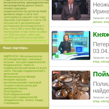
металлоискатель
законодательство
Неожи
металлодетектор
деньги
золото
minelab
подводное
Ирина
кладоискательство
детектор
kladtv
архивное видео
x-terra
танк
золотодобыча
самолет
слет
пляж
Загрузил: arc
обучение
клуб
kladtv,ru
x-terra 705
деньги
,
кла
катушка
авто
дискриминация
реставрация
металлодетектор e-
trac
x-terra 305
x-terra 505
фппр
чистка монет
e-trac
лоток
excalibur
Княж
стх 3030
метеорит
coiltek
gpx
gpx5000
gpx4500
маска
gpx4800
электролиз
электрические помехи
Петер
Наши партнёры
03.04
МДРЕГИОН. Металлоискатели,
Загрузил: arc
металлодетекторы, поисковые
клад
,
наход
катушки - все для кладоискателя!
Кладоискатель. Новости
кладоискательской жизни со всего
света. Находки кладоискателей и
Пой
археологов.
Металлоискатели Minelab
Интернет-магазин
Полиц
металлоискателей, поисковой
техники и аксессуатов для
приборного поиска.
найде
Золотодобыча
Клуб кладоискателей
Газета для кладоискателей
Загрузил: arc
«Кладоискатель. Золото. Клады.
клад
,
наход
Сокровища».