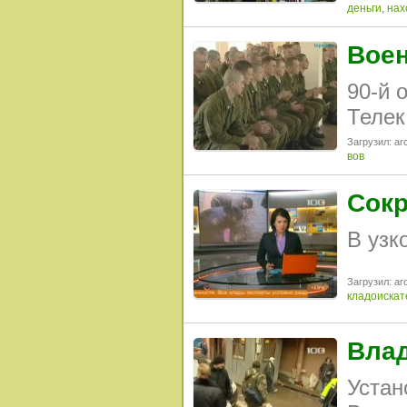
деньги
,
нах
Воен
90-й 
Телек
Загрузил: arc
вов
Сокр
В узк
Загрузил: arc
кладоискат
Влад
Устан