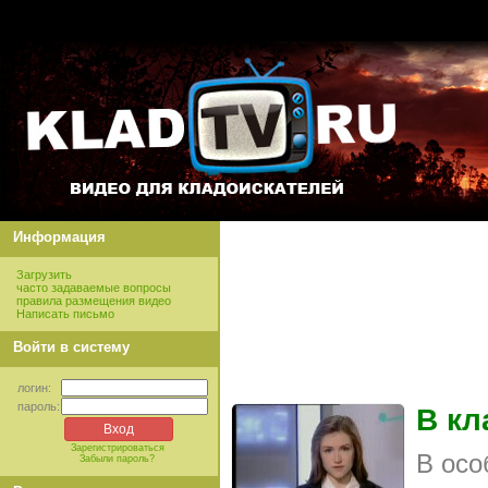
Информация
Загрузить
часто задаваемые вопросы
правила размещения видео
Написать письмо
Войти в систему
логин:
пароль:
В кл
Зарегистрироваться
В осо
Забыли пароль?