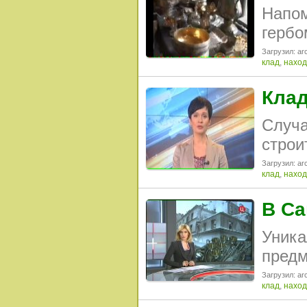
Напом
гербо
Загрузил: arc
клад
,
наход
Клад
Случа
строи
Загрузил: arc
клад
,
наход
В Са
Уника
предм
Загрузил: arc
клад
,
наход