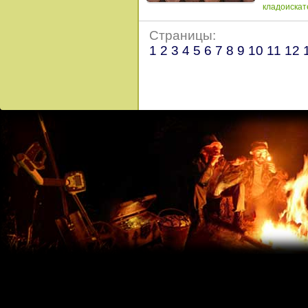
кладоискат
Страницы:
1
2
3
4
5
6
7
8
9
10
11
12