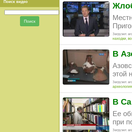
Поиск видео
Жлоб
Местн
Приго
Загрузил: arc
находки
,
во
В Аз
Азовс
этой 
Загрузил: arc
археология
В Са
Ее об
при п
Загрузил: arc