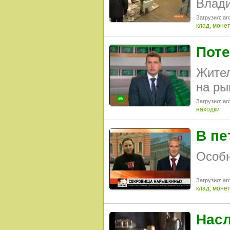
Влади
Загрузил: arc
клад
,
моне
Поте
Жител
на ры
Загрузил: arc
находки
В пе
Особн
Загрузил: arc
клад
,
моне
Насл