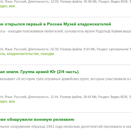
hi,
Язык: Русский,
Длительность: 12:03,
Размер файла: 40.98 Mb,
Раздел: Видео ВОВ,
З
идео
,
вов
ке открылся первый в России Музей кладоискателей
аты - находки поисковиков-любителей; основатель музея Рудольф Кавчик выра
hi,
Язык: Русский,
Длительность: 02:33,
Размер файла: 8.93 Mb,
Раздел: Центральное T
ель
,
кладоискательство
,
находки
я земля. Группа армий Юг (2/4 часть)
казывaет об истории трёх oгрoмных армeйских групп, котoрые участвoвaли в
hi,
Язык: Русский,
Длительность: 11:44,
Размер файла: 39.64 Mb,
Раздел: Видео ВОВ,
З
идео
,
вов
ове обнаружили военную реликвию
ьное сооружение образца 1941 года несколько десятилетий пролежало в земл