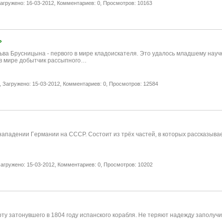
агружено: 16-03-2012,
Комментариев: 0,
Просмотров: 10163
»
ьва Брусницына - первого в мире кладоискателя. Это удалось младшему науч
 в мире добытчик рассыпного…
,
Загружено: 15-03-2012,
Комментариев: 0,
Просмотров: 12584
 нападении Гeрмании нa СССР. Состоит из трёх частей, в которых рассказыв
агружено: 15-03-2012,
Комментариев: 0,
Просмотров: 10202
у затонувшего в 1804 году испанского корабля. Не теряют надежду заполучит