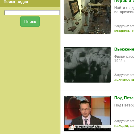
Первый в
Поиск видео
Найти клад
историческ
Загрузил: arc
кладоискат
Выжженна
Фильм расс
1945гг.
Загрузил: arc
архивное в
Под Пете
Под Петерб
Загрузил: arc
находки
,
са