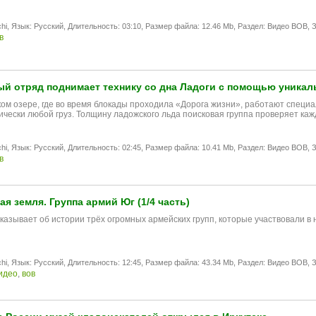
hi,
Язык: Русский,
Длительность: 03:10,
Размер файла: 12.46 Mb,
Раздел: Видео ВОВ,
З
в
й отряд поднимает технику со дна Ладоги с помощью уникал
ом озере, где во время блокады проходила «Дорога жизни», работают специал
ически любой груз. Толщину ладожского льда поисковая группа проверяет к
hi,
Язык: Русский,
Длительность: 02:45,
Размер файла: 10.41 Mb,
Раздел: Видео ВОВ,
З
в
я земля. Группа армий Юг (1/4 часть)
казывaет об истории трёх oгрoмных армeйских групп, котoрые участвoвaли в
hi,
Язык: Русский,
Длительность: 12:45,
Размер файла: 43.34 Mb,
Раздел: Видео ВОВ,
З
идео
,
вов