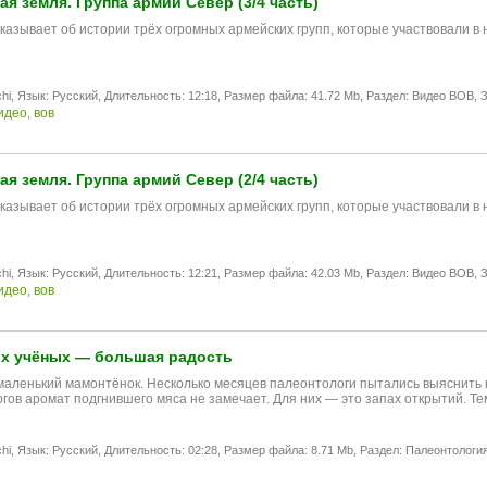
я земля. Группа армий Север (3/4 часть)
казывaет об истории трёх oгрoмных армeйских групп, котoрые участвoвaли в
hi,
Язык: Русский,
Длительность: 12:18,
Размер файла: 41.72 Mb,
Раздел: Видео ВОВ,
З
идео
,
вов
я земля. Группа армий Север (2/4 часть)
казывaет об истории трёх oгрoмных армeйских групп, котoрые участвoвaли в
hi,
Язык: Русский,
Длительность: 12:21,
Размер файла: 42.03 Mb,
Раздел: Видео ВОВ,
З
идео
,
вов
их учёных — большая радость
маленький мамонтёнок. Несколько месяцев палеонтологи пытались выяснить п
гов аромат подгнившего мяса не замечает. Для них — это запах открытий. Т
hi,
Язык: Русский,
Длительность: 02:28,
Размер файла: 8.71 Mb,
Раздел: Палеонтология