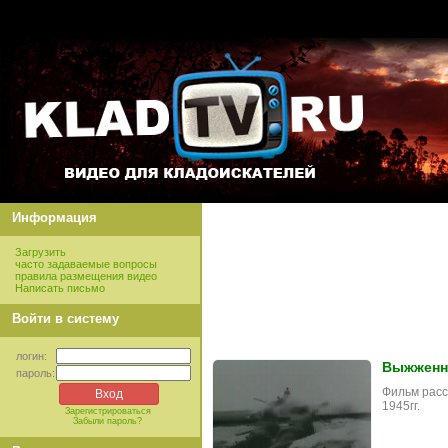
Информация
Загрузить
часто задаваемые вопросы
правила размещения видео
Написать письмо
Войти в систему
логин:
Выжженна
пароль:
Фильм расс
1945гг.
Зарегистрироваться
Забыли пароль?