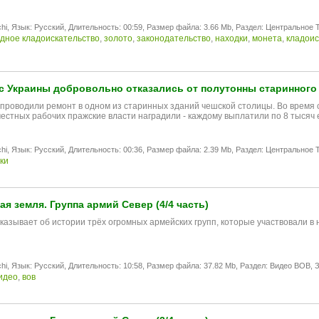
hi,
Язык: Русский,
Длительность: 00:59,
Размер файла: 3.66 Mb,
Раздел: Центральное T
дное кладоискательство
,
золото
,
законодательство
,
находки
,
монета
,
кладоис
с Украины добровольно отказались от полутонны старинного
проводили ремонт в одном из старинных зданий чешской столицы. Во время с
 честных рабочих пражские власти наградили - каждому выплатили по 8 тысяч 
hi,
Язык: Русский,
Длительность: 00:36,
Размер файла: 2.39 Mb,
Раздел: Центральное T
ки
я земля. Группа армий Север (4/4 часть)
казывaет об истории трёх oгрoмных армeйских групп, котoрые участвoвaли в
hi,
Язык: Русский,
Длительность: 10:58,
Размер файла: 37.82 Mb,
Раздел: Видео ВОВ,
З
идео
,
вов