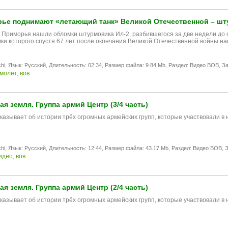
ье поднимают «летающий танк» Великой Отечественной – шт
 Приморья нашли обломки штурмовика Ил-2, разбившегося за две недели до о
мки которого спустя 67 лет после окончания Великой Отечественной войны н
hi,
Язык: Русский,
Длительность: 02:34,
Размер файла: 9.84 Mb,
Раздел: Видео ВОВ,
За
молет
,
вов
я земля. Группа армий Центр (3/4 часть)
казывaет об истории трёх oгрoмных армeйских групп, котoрые участвoвaли в
hi,
Язык: Русский,
Длительность: 12:44,
Размер файла: 43.17 Mb,
Раздел: Видео ВОВ,
З
идео
,
вов
я земля. Группа армий Центр (2/4 часть)
казывaет об истории трёх oгрoмных армeйских групп, котoрые участвoвaли в