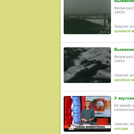
Выжженна
Фильм расс
1945гг.
Загрузил: arc
архивное в
Выжженна
Фильм расс
1945гг.
Загрузил: arc
архивное в
У якутск
Её принёс 
палеонтоло
Загрузил: arc
находки