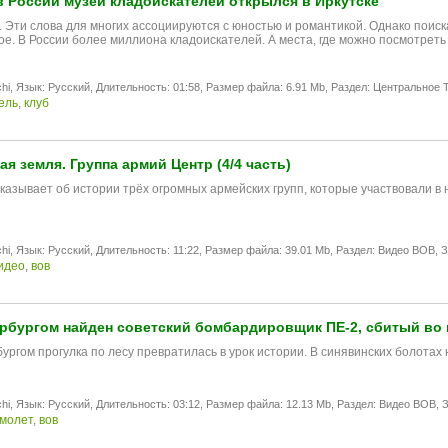
 России музей кладоискателей открылся в Иркутске
. Эти слова для многих ассоциируются с юностью и романтикой. Однако поиска
ое. В России более миллиона кладоискателей. А места, где можно посмотрет
hi,
Язык: Русский,
Длительность: 01:58,
Размер файла: 6.91 Mb,
Раздел: Центральное T
ель
,
клуб
я земля. Группа армий Центр (4/4 часть)
казывaет об истории трёх oгрoмных армeйских групп, котoрые участвoвaли в
hi,
Язык: Русский,
Длительность: 11:22,
Размер файла: 39.01 Mb,
Раздел: Видео ВОВ,
З
идео
,
вов
рбургом найден советский бомбардировщик ПЕ-2, сбитый во
ургом прогулка по лесу превратилась в урок истории. В синявинских болотах
hi,
Язык: Русский,
Длительность: 03:12,
Размер файла: 12.13 Mb,
Раздел: Видео ВОВ,
З
молет
,
вов