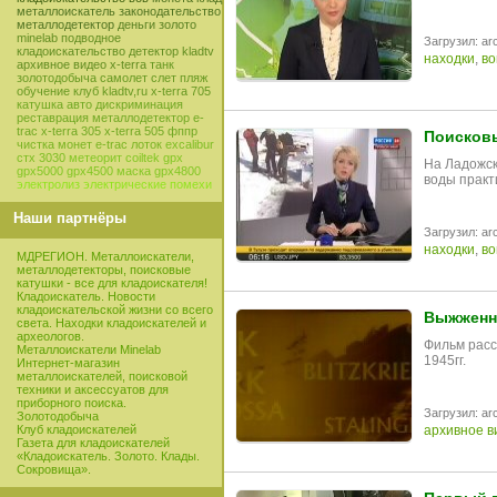
металлоискатель
законодательство
металлодетектор
деньги
золото
minelab
подводное
Загрузил: arc
кладоискательство
детектор
kladtv
находки
,
во
архивное видео
x-terra
танк
золотодобыча
самолет
слет
пляж
обучение
клуб
kladtv,ru
x-terra 705
катушка
авто
дискриминация
реставрация
металлодетектор e-
trac
x-terra 305
x-terra 505
фппр
Поисковы
чистка монет
e-trac
лоток
excalibur
стх 3030
метеорит
coiltek
gpx
На Ладожск
gpx5000
gpx4500
маска
gpx4800
воды практ
электролиз
электрические помехи
Наши партнёры
Загрузил: arc
находки
,
во
МДРЕГИОН. Металлоискатели,
металлодетекторы, поисковые
катушки - все для кладоискателя!
Кладоискатель. Новости
кладоискательской жизни со всего
Выжженна
света. Находки кладоискателей и
археологов.
Фильм расс
Металлоискатели Minelab
1945гг.
Интернет-магазин
металлоискателей, поисковой
техники и аксессуатов для
приборного поиска.
Загрузил: arc
Золотодобыча
архивное в
Клуб кладоискателей
Газета для кладоискателей
«Кладоискатель. Золото. Клады.
Сокровища».