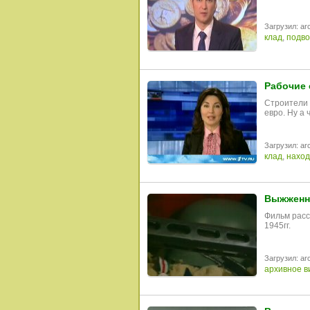
Загрузил: arc
клад
,
подво
Рабочие 
Строители 
евро. Ну а
Загрузил: arc
клад
,
наход
Выжженна
Фильм расс
1945гг.
Загрузил: arc
архивное в