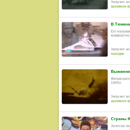
Загрузил: arc
архивное в
В Тюмени
Его называ
комфортно,
Загрузил: arc
находки
Выжженна
Фильм расс
1945гг.
Загрузил: arc
архивное в
Страны Ю
Золотая ли