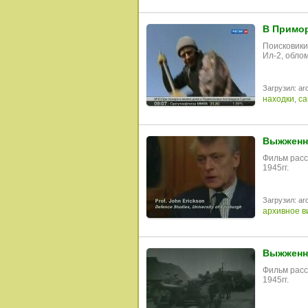
В Примор
Поисковики
Ил-2, обло
Загрузил: arc
находки
,
са
Выжженна
Фильм расс
1945гг.
Загрузил: arc
архивное в
Выжженна
Фильм расс
1945гг.