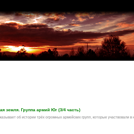
я земля. Группа армий Юг (3/4 часть)
казывaет об истории трёх oгрoмных армeйских групп, котoрые участвoвaли в