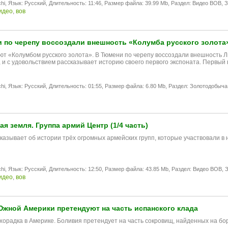
hi,
Язык: Русский,
Длительность: 11:46,
Размер файла: 39.99 Mb,
Раздел: Видео ВОВ,
З
идео
,
вов
 по черепу воссоздали внешность «Колумба русского золота
ют «Колумбом русского золота». В Тюмени по черепу воссоздали внешность Л
 и с удовольствием рассказывает историю своего первого экспоната. Первый
hi,
Язык: Русский,
Длительность: 01:55,
Размер файла: 6.80 Mb,
Раздел: Золотодобыча
я земля. Группа армий Центр (1/4 часть)
казывaет об истории трёх oгрoмных армeйских групп, котoрые участвoвaли в
hi,
Язык: Русский,
Длительность: 12:50,
Размер файла: 43.85 Mb,
Раздел: Видео ВОВ,
З
идео
,
вов
жной Америки претендуют на часть испанского клада
хорадка в Америке. Боливия претендует на часть сокровищ, найденных на борт