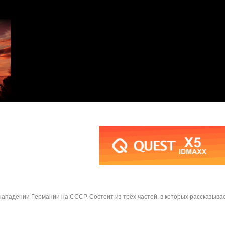
 нападении Гeрмании нa СССР. Состоит из трёх частей, в которых рассказыв