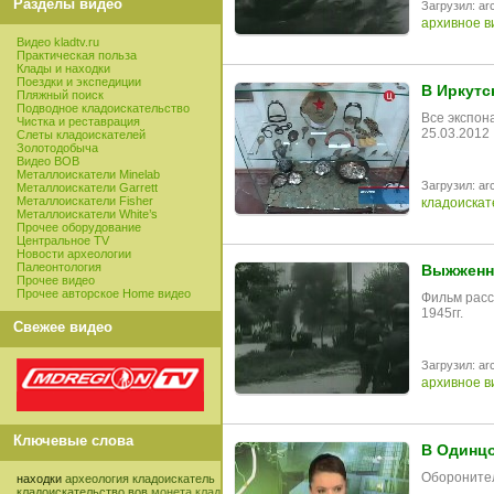
Разделы видео
Загрузил: arc
архивное в
Видео kladtv.ru
Практическая польза
Клады и находки
Поездки и экспедиции
В Иркутс
Пляжный поиск
Подводное кладоискательство
Все экспон
Чистка и реставрация
25.03.2012
Слеты кладоискателей
Золотодобыча
Видео ВОВ
Металлоискатели Minelab
Загрузил: arc
Металлоискатели Garrett
Металлоискатели Fisher
кладоискат
Металлоискатели White’s
Прочее оборудование
Центральное TV
Новости археологии
Палеонтология
Выжженна
Прочее видео
Прочее авторское Home видео
Фильм расс
1945гг.
Свежее видео
Загрузил: arc
архивное в
Ключевые слова
В Одинц
Оборонител
находки
археология
кладоискатель
кладоискательство
вов
монета
клад