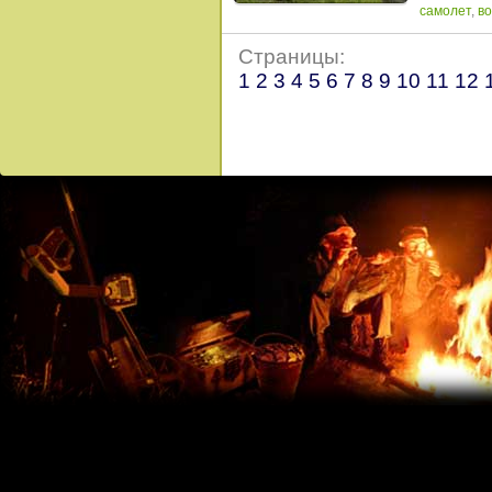
самолет
,
во
Страницы:
1
2
3
4
5
6
7
8
9
10
11
12