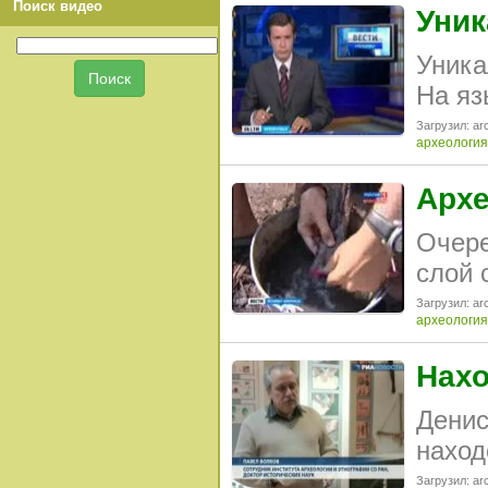
Поиск видео
Уник
Уника
На яз
Загрузил: arc
археология
Архе
Очере
слой 
Загрузил: arc
археология
Нахо
Денис
наход
Загрузил: arc