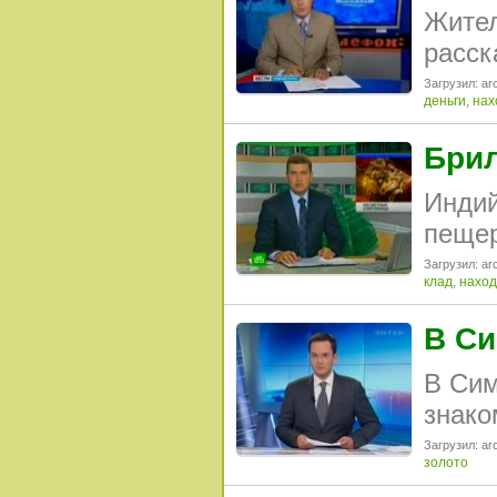
Жител
расск
Загрузил: arc
деньги
,
нах
Брил
Индий
пещер
Загрузил: arc
клад
,
наход
В Си
В Сим
знако
Загрузил: arc
золото