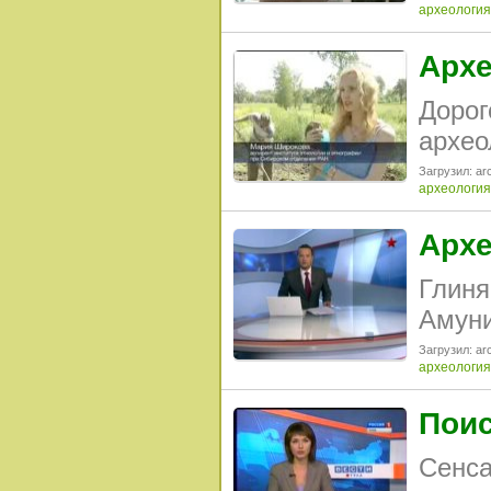
археология
Архе
Дорог
архео
Загрузил: arc
археология
Архе
Глиня
Амуни
Загрузил: arc
археология
Поис
Сенса