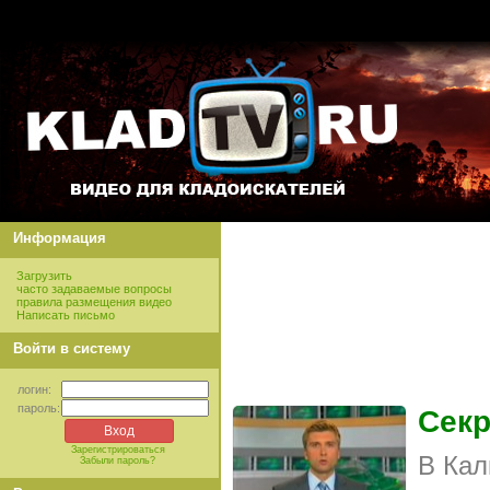
Информация
Загрузить
часто задаваемые вопросы
правила размещения видео
Написать письмо
Войти в систему
логин:
пароль:
Секр
Зарегистрироваться
В Кал
Забыли пароль?