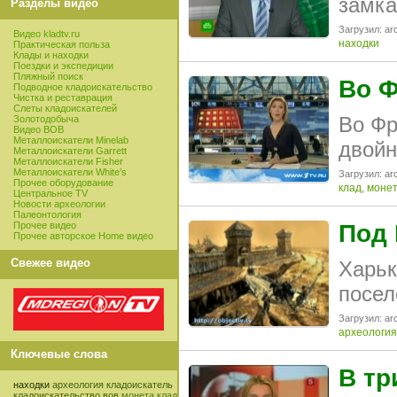
замка
Разделы видео
Загрузил: arc
Видео kladtv.ru
находки
Практическая польза
Клады и находки
Поездки и экспедиции
Пляжный поиск
Во Ф
Подводное кладоискательство
Чистка и реставрация
Слеты кладоискателей
Во Фр
Золотодобыча
Видео ВОВ
Металлоискатели Minelab
двойн
Металлоискатели Garrett
Металлоискатели Fisher
Металлоискатели White’s
Загрузил: arc
Прочее оборудование
клад
,
моне
Центральное TV
Новости археологии
Палеонтология
Прочее видео
Под 
Прочее авторское Home видео
Свежее видео
Харьк
посел
Загрузил: arc
археология
Ключевые слова
В тр
находки
археология
кладоискатель
кладоискательство
вов
монета
клад