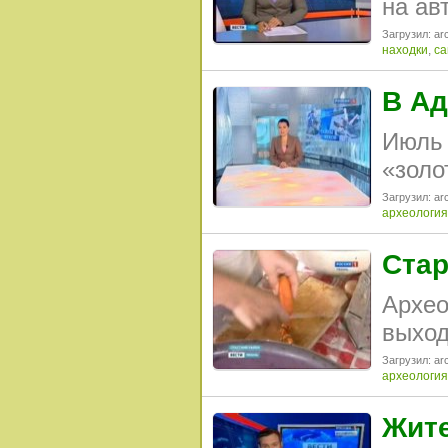
на ав
Загрузил: arc
находки
,
са
В Ад
Июль 
«золо
Загрузил: arc
археология
Стар
Архео
выход
Загрузил: arc
археология
Жите