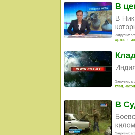
В це
В Ник
котор
Загрузил: arc
археология
Клад
Индия
Загрузил: arc
клад
,
наход
В Су
Боево
килом
Загрузил: arc