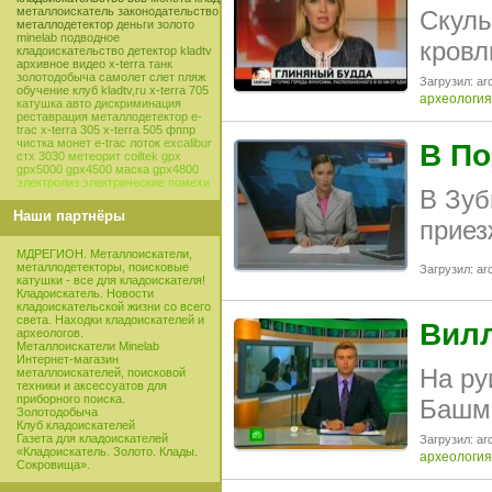
металлоискатель
законодательство
Скуль
металлодетектор
деньги
золото
minelab
подводное
кровл
кладоискательство
детектор
kladtv
архивное видео
x-terra
танк
золотодобыча
самолет
слет
пляж
Загрузил: arc
обучение
клуб
kladtv,ru
x-terra 705
археология
катушка
авто
дискриминация
реставрация
металлодетектор e-
trac
x-terra 305
x-terra 505
фппр
чистка монет
e-trac
лоток
excalibur
В По
стх 3030
метеорит
coiltek
gpx
gpx5000
gpx4500
маска
gpx4800
электролиз
электрические помехи
В Зуб
Наши партнёры
приез
МДРЕГИОН. Металлоискатели,
металлодетекторы, поисковые
Загрузил: arc
катушки - все для кладоискателя!
Кладоискатель. Новости
кладоискательской жизни со всего
света. Находки кладоискателей и
Вилл
археологов.
Металлоискатели Minelab
Интернет-магазин
На ру
металлоискателей, поисковой
техники и аксессуатов для
приборного поиска.
Башма
Золотодобыча
Клуб кладоискателей
Газета для кладоискателей
Загрузил: arc
«Кладоискатель. Золото. Клады.
археология
Сокровища».