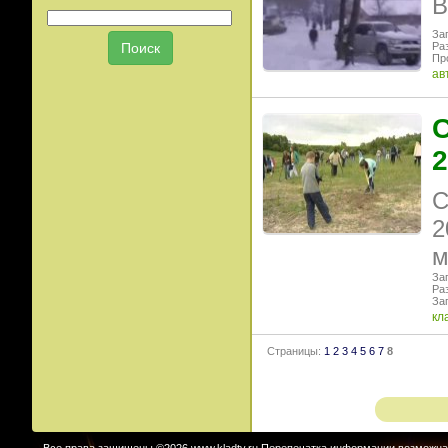
В
Заг
Ра
Пр
ав
С
2
С
2
м
Заг
Ра
Заг
кл
Страницы:
1
2
3
4
5
6
7
8