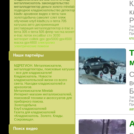
К
металлоискатель
законодательство
металлодетектор
деньги
золото
minelab
к
подводное кладоискательство
детектор
kladtv
архивное видео
x-terra
танк
золотодобыча
самолет
слет
пляж
Р
обучение
клуб
kladtv,ru
x-terra 705
катушка
авто
дискриминация
Заг
реставрация
металлодетектор e-trac
x-
Раз
terra 305
x-terra 505
фппр
чистка монет
Пр
e-trac
лоток
excalibur
стх 3030
кл
метеорит
coiltek
gpx
gpx5000
gpx4500
маска
gpx4800
электролиз
электрические помехи
Т
Наши партнёры
МДРЕГИОН. Металлоискатели,
металлодетекторы, поисковые катушки
С
- все для кладоискателя!
Кладоискатель. Новости
кладоискательской жизни со всего
в
света. Находки кладоискателей и
археологов.
Б
Металлоискатели Minelab
Интернет-магазин металлоискателей,
Заг
поисковой техники и аксессуатов для
Ра
приборного поиска.
Пр
Золотодобыча
Клуб кладоискателей
ав
Газета для кладоискателей
«Кладоискатель. Золото. Клады.
Сокровища».
Поиск видео