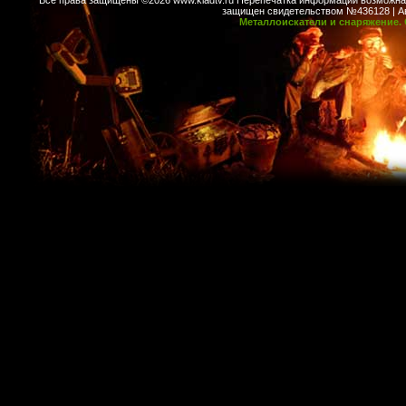
Все права защищены ©2026 www.kladtv.ru Перепечатка информации возможна т
защищен свидетельством №436128 | Авт
Металлоискатели и снаряжение. 