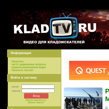
Информация
Загрузить
часто задаваемые вопросы
правила размещения видео
Написать письмо
Войти в систему
логин:
Р
пароль:
М
Зарегистрироваться
Забыли пароль?
6