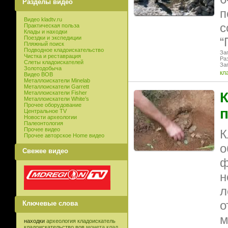
Разделы видео
п
Видео kladtv.ru
с
Практическая польза
Клады и находки
Поездки и экспедиции
“
Пляжный поиск
Подводное кладоискательство
Заг
Чистка и реставрация
Ра
Слеты кладоискателей
Заг
Золотодобыча
кл
Видео ВОВ
Металлоискатели Minelab
Металлоискатели Garrett
Металлоискатели Fisher
К
Металлоискатели White’s
Прочее оборудование
п
Центральное TV
Новости археологии
Палеонтология
Прочее видео
К
Прочее авторское Home видео
о
Свежее видео
ф
н
л
о
Ключевые слова
м
находки
археология
кладоискатель
кладоискательство
вов
монета
клад