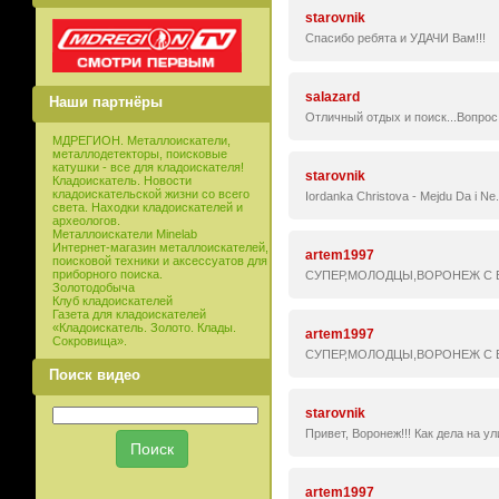
starovnik
Спасибо ребята и УДАЧИ Вам!!!
salazard
Наши партнёры
Отличный отдых и поиск...Вопрос
МДРЕГИОН. Металлоискатели,
металлодетекторы, поисковые
катушки - все для кладоискателя!
starovnik
Кладоискатель. Новости
кладоискательской жизни со всего
Iordanka Christova - Mejdu Da i Ne
света. Находки кладоискателей и
археологов.
Металлоискатели Minelab
Интернет-магазин металлоискателей,
artem1997
поисковой техники и аксессуатов для
приборного поиска.
СУПЕР,МОЛОДЦЫ,ВОРОНЕЖ С ВА
Золотодобыча
Клуб кладоискателей
Газета для кладоискателей
«Кладоискатель. Золото. Клады.
artem1997
Сокровища».
СУПЕР,МОЛОДЦЫ,ВОРОНЕЖ С ВА
Поиск видео
starovnik
Привет, Воронеж!!! Как дела на ули
artem1997