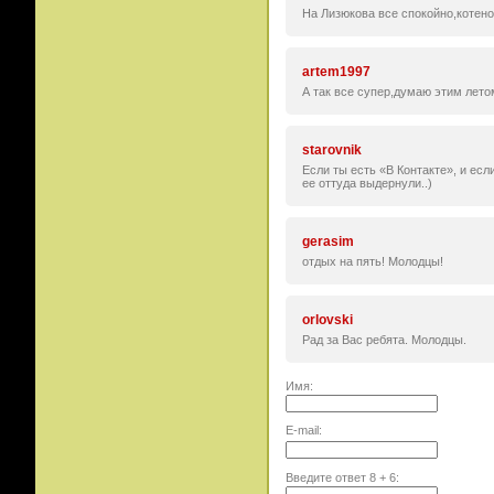
На Лизюкова все спокойно,котено
artem1997
А так все супер,думаю этим лето
starovnik
Если ты есть «В Контакте», и есл
ее оттуда выдернули..)
gerasim
отдых на пять! Молодцы!
orlovski
Рад за Вас ребята. Молодцы.
Имя:
E-mail:
Введите ответ
8
+
6
: