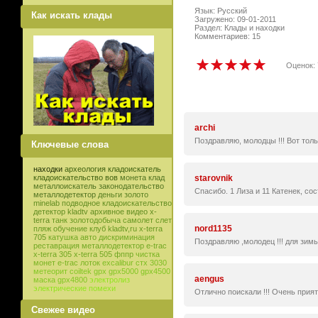
Язык: Русский
Как искать клады
Загружено: 09-01-2011
Раздел: Клады и находки
Комментариев: 15
Оценок: 
archi
Поздравляю, молодцы !!! Вот толь
Ключевые слова
находки
археология
кладоискатель
starovnik
кладоискательство
вов
монета
клад
металлоискатель
законодательство
Спасибо. 1 Лиза и 11 Катенек, с
металлодетектор
деньги
золото
minelab
подводное кладоискательство
детектор
kladtv
архивное видео
x-
terra
танк
золотодобыча
самолет
слет
nord1135
пляж
обучение
клуб
kladtv,ru
x-terra
705
катушка
авто
дискриминация
Поздравляю ,молодец !!! для зим
реставрация
металлодетектор e-trac
x-terra 305
x-terra 505
фппр
чистка
монет
e-trac
лоток
excalibur
стх 3030
метеорит
coiltek
gpx
gpx5000
gpx4500
aengus
маска
gpx4800
электролиз
электрические помехи
Отлично поискали !!! Очень приятн
Свежее видео