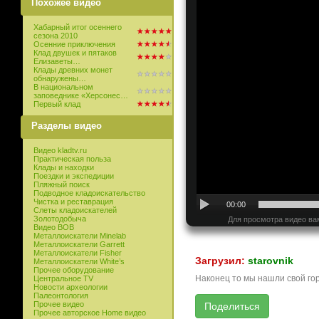
Похожее видео
Хабарный итог осеннего
сезона 2010
Осенние приключения
Клад двушек и пятаков
Елизаветы…
Клады древних монет
обнаружены…
В национальном
заповеднике «Херсонес…
Первый клад
Разделы видео
Видео kladtv.ru
Практическая польза
Клады и находки
Поездки и экспедиции
Пляжный поиск
Подводное кладоискательство
Чистка и реставрация
00:00
Слеты кладоискателей
Золотодобыча
Для просмотра видео ва
Видео ВОВ
Металлоискатели Minelab
Металлоискатели Garrett
Металлоискатели Fisher
Загрузил:
starovnik
Металлоискатели White’s
Прочее оборудование
Наконец то мы нашли свой гор
Центральное TV
Новости археологии
Палеонтология
Прочее видео
Прочее авторское Home видео