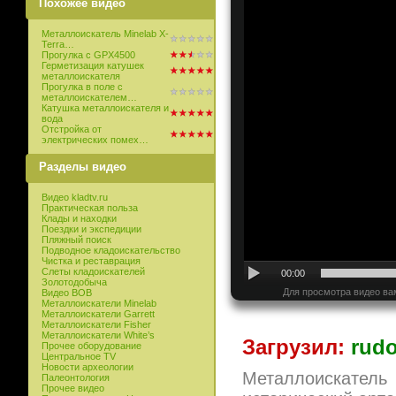
Похожее видео
Металлоискатель Minelab X-
Terra…
Прогулка с GPX4500
Герметизация катушек
металлоискателя
Прогулка в поле с
металлоискателем…
Катушка металлоискателя и
вода
Отстройка от
электрических помех…
Разделы видео
Видео kladtv.ru
Практическая польза
Клады и находки
Поездки и экспедиции
Пляжный поиск
Подводное кладоискательство
Чистка и реставрация
Слеты кладоискателей
00:00
Золотодобыча
Для просмотра видео ва
Видео ВОВ
Металлоискатели Minelab
Металлоискатели Garrett
Металлоискатели Fisher
Металлоискатели White’s
Загрузил:
rudo
Прочее оборудование
Центральное TV
Новости археологии
Металлоискатель
Палеонтология
Прочее видео