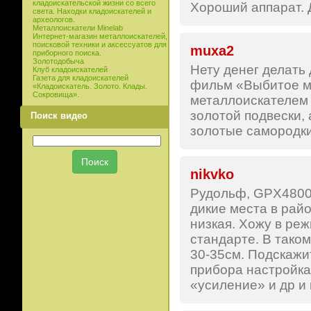
кладоискательской жизни со всего
Хороший аппарат. Д
света. Находки кладоискателей и
археологов.
Металлоискатели Minelab
Интернет-магазин металлоискателей,
поисковой техники и аксессуатов для
muxa2
приборного поиска.
Золотодобыча
Нету денег делать 
Клуб кладоискателей
Газета для кладоискателей
фильм «Выбитое ме
«Кладоискатель. Золото. Клады.
Сокровища».
металлоискателем 
золотой подвески, 
Поиск видео
золотые самородки 
nikvko
Рудольф, GPX4800,
дикие места в рай
низкая. Хожу в реж
стандарте. В таком
30-35см. Подскажит
прибора настройка
«усиление» и др и 