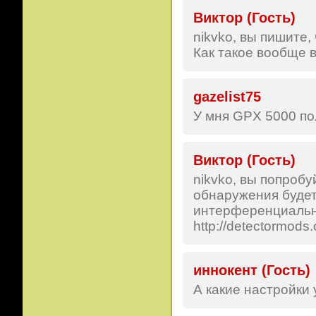
Виктор (Гость)
nikvko, вы пишите,
Как такое вообще в
gazelist75
У мня GPX 5000 по
Виктор (Гость)
nikvko, вы попробу
обнаружения будет
интерференциальны
http://detectormods
иннокент (Гость)
А какие настройки 