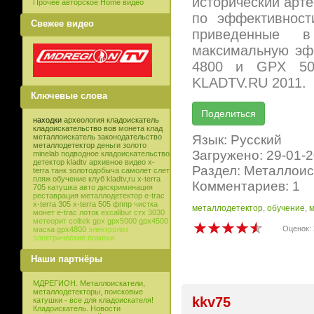
исторический арте
Прочее авторское Home видео
по эффективност
Свежее видео
приведенные 
максимальную эф
4800 и GPX 500
KLADTV.RU 2011.
Ключевые слова
находки
археология
кладоискатель
кладоискательство
вов
монета
клад
Язык: Русский
металлоискатель
законодательство
металлодетектор
деньги
золото
Загружено: 29-01-
minelab
подводное кладоискательство
детектор
kladtv
архивное видео
x-
Раздел: Металлоис
terra
танк
золотодобыча
самолет
слет
пляж
обучение
клуб
kladtv,ru
x-terra
Комментариев: 1
705
катушка
авто
дискриминация
реставрация
металлодетектор e-trac
x-terra 305
x-terra 505
фппр
чистка
металлодетектор
,
обучение
,
м
монет
e-trac
лоток
excalibur
стх 3030
метеорит
coiltek
gpx
gpx5000
gpx4500
Оценок: 
маска
gpx4800
электролиз
электрические помехи
Наши партнёры
МДРЕГИОН. Металлоискатели,
металлодетекторы, поисковые
kkv75
катушки - все для кладоискателя!
Кладоискатель. Новости