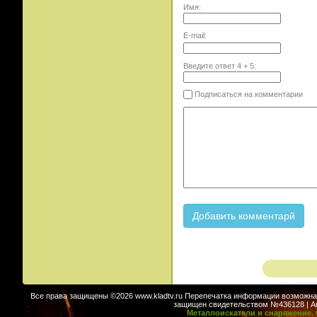
Имя:
E-mail:
Введите ответ
4
+
5
:
Подписаться на комментарии
Все права защищены ©2026 www.kladtv.ru Перепечатка информации возможна т
защищен свидетельством №436128 | Авт
Металлоискатели и снаряжение. 