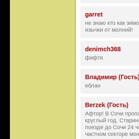
garret
не знаю кто как зим
язычки от молний!
denimch368
фифтя
Владимир (Гость
еблан
Berzek (Гость)
Афтор! В Сочи проп
круглый год. Старина
поезде до Сочи 24 ч
частном секторе мон