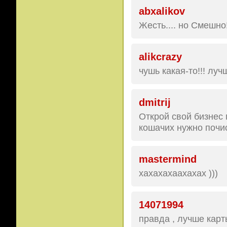
abxalikov
Жесть.... но Смешно
alikcrazy
чушь какая-то!!! лучше 
dmitrij
Открой свой бизнес 
кошачих нужно почистит
mastermind
хахахахаахахах )))
14071994
правда , лучше карт