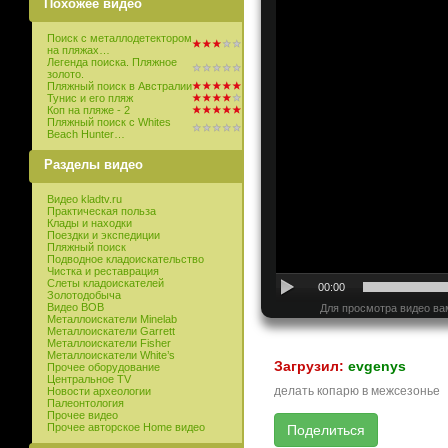
Похожее видео
Поиск с металлодетектором
на пляжах…
Легенда поиска. Пляжное
золото.
Пляжный поиск в Австралии
Тунис и его пляж
Коп на пляже - 2
Пляжный поиск с Whites
Beach Hunter…
Разделы видео
Видео kladtv.ru
Практическая польза
Клады и находки
Поездки и экспедиции
Пляжный поиск
Подводное кладоискательство
Чистка и реставрация
Слеты кладоискателей
00:00
Золотодобыча
Видео ВОВ
Для просмотра видео ва
Металлоискатели Minelab
Металлоискатели Garrett
Металлоискатели Fisher
Металлоискатели White’s
Загрузил:
evgenys
Прочее оборудование
Центральное TV
делать копарю в межсезонье
Новости археологии
Палеонтология
Прочее видео
Прочее авторское Home видео