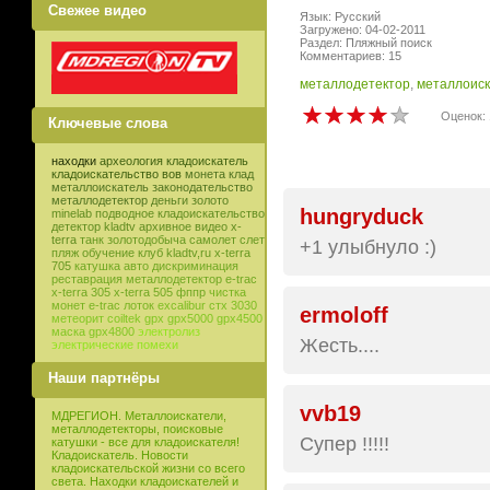
Свежее видео
Язык: Русский
Загружено: 04-02-2011
Раздел: Пляжный поиск
Комментариев: 15
металлодетектор
,
металлоиск
Оценок: 
Ключевые слова
находки
археология
кладоискатель
кладоискательство
вов
монета
клад
металлоискатель
законодательство
металлодетектор
деньги
золото
hungryduck
minelab
подводное кладоискательство
детектор
kladtv
архивное видео
x-
terra
танк
золотодобыча
самолет
слет
+1 улыбнуло :)
пляж
обучение
клуб
kladtv,ru
x-terra
705
катушка
авто
дискриминация
реставрация
металлодетектор e-trac
x-terra 305
x-terra 505
фппр
чистка
монет
e-trac
лоток
excalibur
стх 3030
ermoloff
метеорит
coiltek
gpx
gpx5000
gpx4500
маска
gpx4800
электролиз
Жесть....
электрические помехи
Наши партнёры
vvb19
МДРЕГИОН. Металлоискатели,
металлодетекторы, поисковые
Супер !!!!!
катушки - все для кладоискателя!
Кладоискатель. Новости
кладоискательской жизни со всего
света. Находки кладоискателей и