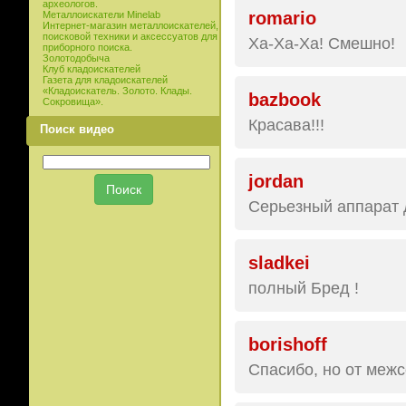
археологов.
romario
Металлоискатели Minelab
Интернет-магазин металлоискателей,
поисковой техники и аксессуатов для
Ха-Ха-Ха! Смешно!
приборного поиска.
Золотодобыча
Клуб кладоискателей
Газета для кладоискателей
«Кладоискатель. Золото. Клады.
bazbook
Сокровища».
Красава!!!
Поиск видео
jordan
Серьезный аппарат д
sladkei
полный Бред !
borishoff
Спасибо, но от межсе