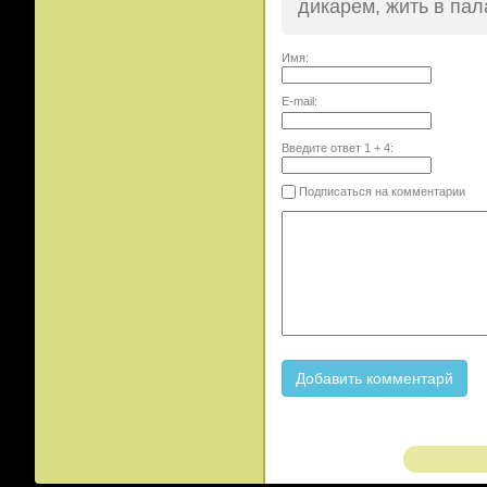
дикарем, жить в пал
Имя:
E-mail:
Введите ответ
1
+
4
:
Подписаться на комментарии