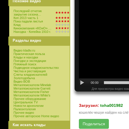
Похожее видео
Последний отчетик
закрытие сезона…
Коп 2013 часть 1
Пока падали листья
Клад
Кинокомпания «КОиО».…
Находка - Копейка 1910 г.
Разделы видео
Видео kladtv.ru
Практическая польза
Клады и находки
Поездки и экспедиции
Пляжный поиск
Подводное кладоискательство
Чистка и реставрация
Слеты кладоискателей
Золотодобыча
Видео ВОВ
00:00
Металлоискатели Minelab
Металлоискатели Garrett
Для просмотра видео вам
Металлоискатели Fisher
Металлоискатели White’s
Прочее оборудование
Центральное TV
Загрузил:
toha001982
Новости археологии
Палеонтология
кошелёк чешуи найден на слё
Прочее видео
Прочее авторское Home видео
Как искать клады