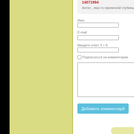
14071994
Антох , яма то приличной глубины
Имя:
E-mail:
Введите ответ
5
+
8
:
Подписаться на комментарии