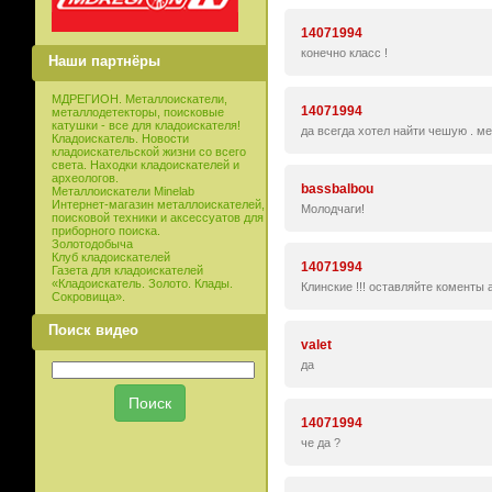
14071994
конечно класс !
Наши партнёры
МДРЕГИОН. Металлоискатели,
14071994
металлодетекторы, поисковые
катушки - все для кладоискателя!
да всегда хотел найти чешую . м
Кладоискатель. Новости
кладоискательской жизни со всего
света. Находки кладоискателей и
археологов.
bassbalbou
Металлоискатели Minelab
Интернет-магазин металлоискателей,
Молодчаги!
поисковой техники и аксессуатов для
приборного поиска.
Золотодобыча
Клуб кладоискателей
14071994
Газета для кладоискателей
«Кладоискатель. Золото. Клады.
Клинские !!! оставляйте коменты акт
Сокровища».
Поиск видео
valet
да
14071994
че да ?