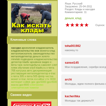
Язык: Русский
Загружено: 25-04-2011
Раздел: Клады и находки
Комментариев: 11
деньги
,
клад
Оценок: 
Ключевые слова
toha001982
находки
археология
кладоискатель
наконец-то
кладоискательство
вов
монета
клад
металлоискатель
законодательство
металлодетектор
деньги
золото
minelab
подводное кладоискательство
детектор
kladtv
архивное видео
x-
sansei145
terra
танк
золотодобыча
самолет
слет
Мои позрдавления, серебро всегда
пляж
обучение
клуб
kladtv,ru
x-terra
705
катушка
авто
дискриминация
реставрация
металлодетектор e-trac
x-terra 305
x-terra 505
фппр
чистка
монет
e-trac
лоток
excalibur
стх 3030
archi
метеорит
coiltek
gpx
gpx5000
gpx4500
Молодцы, ждем полного фильма с 
маска
gpx4800
электролиз
электрические помехи
Свежее видео
kacherihka
Молодцы так держать!!!!