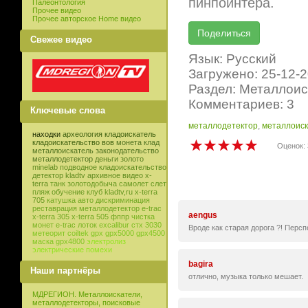
пинпоинтера.
Палеонтология
Прочее видео
Прочее авторское Home видео
Свежее видео
Язык: Русский
Загружено: 25-12-
Раздел: Металлоис
Комментариев: 3
Ключевые слова
металлодетектор
,
металлоиск
находки
археология
кладоискатель
кладоискательство
вов
монета
клад
Оценок: 
металлоискатель
законодательство
металлодетектор
деньги
золото
minelab
подводное кладоискательство
детектор
kladtv
архивное видео
x-
terra
танк
золотодобыча
самолет
слет
пляж
обучение
клуб
kladtv,ru
x-terra
705
катушка
авто
дискриминация
реставрация
металлодетектор e-trac
aengus
x-terra 305
x-terra 505
фппр
чистка
монет
e-trac
лоток
excalibur
стх 3030
Вроде как старая дорога ?! Персп
метеорит
coiltek
gpx
gpx5000
gpx4500
маска
gpx4800
электролиз
электрические помехи
bagira
Наши партнёры
отлично, музыка только мешает.
МДРЕГИОН. Металлоискатели,
металлодетекторы, поисковые