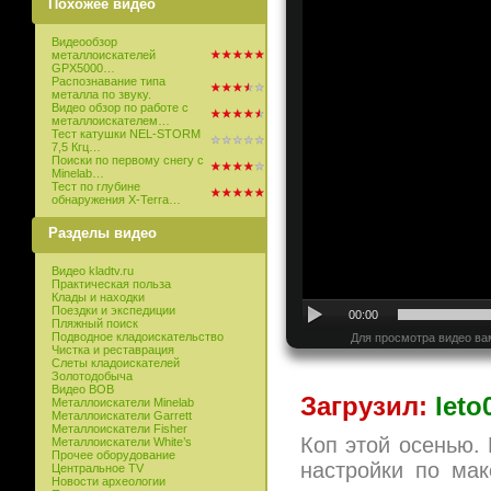
Похожее видео
Видеообзор
металлоискателей
GPX5000…
Распознавание типа
металла по звуку.
Видео обзор по работе с
металлоискателем…
Тест катушки NEL-STORM
7,5 Кгц…
Поиски по первому снегу с
Minelab…
Тест по глубине
обнаружения X-Terra…
Разделы видео
Видео kladtv.ru
Практическая польза
Клады и находки
Поездки и экспедиции
00:00
Пляжный поиск
Подводное кладоискательство
Для просмотра видео ва
Чистка и реставрация
Слеты кладоискателей
Золотодобыча
Видео ВОВ
Загрузил:
leto
Металлоискатели Minelab
Металлоискатели Garrett
Металлоискатели Fisher
Коп этой осенью. 
Металлоискатели White’s
Прочее оборудование
настройки по ма
Центральное TV
Новости археологии