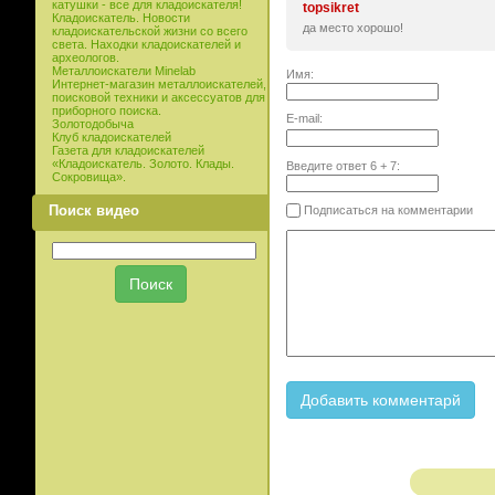
катушки - все для кладоискателя!
topsikret
Кладоискатель. Новости
да место хорошо!
кладоискательской жизни со всего
света. Находки кладоискателей и
археологов.
Металлоискатели Minelab
Имя:
Интернет-магазин металлоискателей,
поисковой техники и аксессуатов для
приборного поиска.
E-mail:
Золотодобыча
Клуб кладоискателей
Газета для кладоискателей
«Кладоискатель. Золото. Клады.
Введите ответ
6
+
7
:
Сокровища».
Поиск видео
Подписаться на комментарии