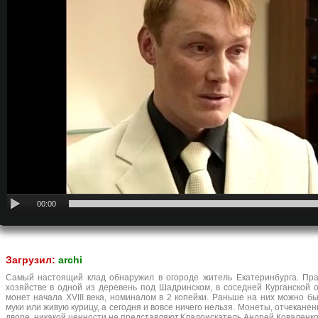
00:00
Загрузил:
archi
Самый настоящий клад обнаружил в огороде житель Екатеринбурга. Пра
хозяйстве в одной из деревень под Шадринском, в соседней Курганской 
монет начала XVIII века, номиналом в 2 копейки. Раньше на них можно б
муки или живую курицу, а сегодня и вовсе ничего нельзя. Монеты, отчекан
дворе, никакой ценности не представляют.Кладоискатель Андрей Коваленк