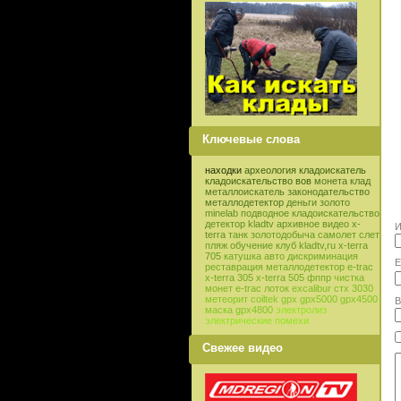
Ключевые слова
находки
археология
кладоискатель
кладоискательство
вов
монета
клад
металлоискатель
законодательство
металлодетектор
деньги
золото
minelab
подводное кладоискательство
детектор
kladtv
архивное видео
x-
И
terra
танк
золотодобыча
самолет
слет
пляж
обучение
клуб
kladtv,ru
x-terra
705
катушка
авто
дискриминация
E
реставрация
металлодетектор e-trac
x-terra 305
x-terra 505
фппр
чистка
монет
e-trac
лоток
excalibur
стх 3030
метеорит
coiltek
gpx
gpx5000
gpx4500
В
маска
gpx4800
электролиз
электрические помехи
Свежее видео