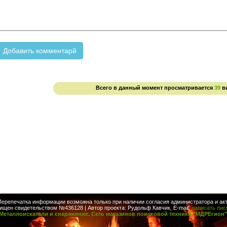
Всего в данный момент просматривается
39
в
Перепечатка информации возможна только при наличии согласия администратора и акт
ищен свидетельством №436128 | Автор проекта: Рудольф Кавчик, E-mail:
написать пи
Металлоискатели и снаряжение. Сеть магазинов поисковой техники "МДРЕгион"