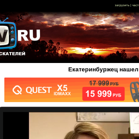
загрузить
|
част
Екатеринбуржец нашел 