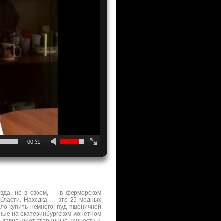
00:31
вда, не в своем, — в фермерском
области. Находка — это 25 медных
ыло купить немного: пуд пшеничной
енные на екатеринбургском монетном
о давно ищет старинные ценности и