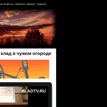
ые вопросы
|
правила
|
форум
|
главная
клад в чужом огороде
KLADTV.RU