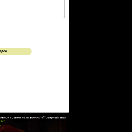
идео
ивной ссылки на источник! ®Товарный знак
сьмо
.
.