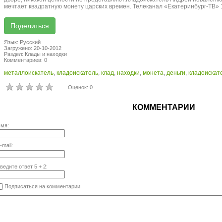
мечтает квадратную монету царских времен. Телеканал «Екатеринбург-ТВ» 
Язык: Русский
Загружено: 20-10-2012
Раздел: Клады и находки
Комментариев: 0
металлоискатель
,
кладоискатель
,
клад
,
находки
,
монета
,
деньги
,
кладоискат
Оценок: 0
КОММЕНТАРИИ
мя:
-mail:
ведите ответ
5
+
2
:
Подписаться на комментарии