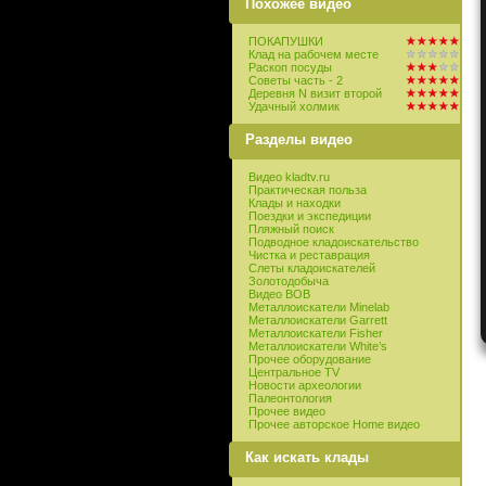
Похожее видео
ПОКАПУШКИ
Клад на рабочем месте
Раскоп посуды
Советы часть - 2
Деревня N визит второй
Удачный холмик
Разделы видео
Видео kladtv.ru
Практическая польза
Клады и находки
Поездки и экспедиции
Пляжный поиск
Подводное кладоискательство
Чистка и реставрация
Слеты кладоискателей
Золотодобыча
Видео ВОВ
Металлоискатели Minelab
Металлоискатели Garrett
Металлоискатели Fisher
Металлоискатели White’s
Прочее оборудование
Центральное TV
Новости археологии
Палеонтология
Прочее видео
Прочее авторское Home видео
Как искать клады