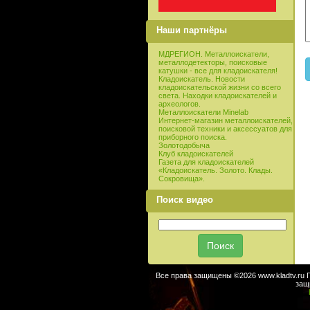
Наши партнёры
МДРЕГИОН. Металлоискатели,
металлодетекторы, поисковые
катушки - все для кладоискателя!
Кладоискатель. Новости
кладоискательской жизни со всего
света. Находки кладоискателей и
археологов.
Металлоискатели Minelab
Интернет-магазин металлоискателей,
поисковой техники и аксессуатов для
приборного поиска.
Золотодобыча
Клуб кладоискателей
Газета для кладоискателей
«Кладоискатель. Золото. Клады.
Сокровища».
Поиск видео
Все права защищены ©2026 www.kladtv.ru 
защ