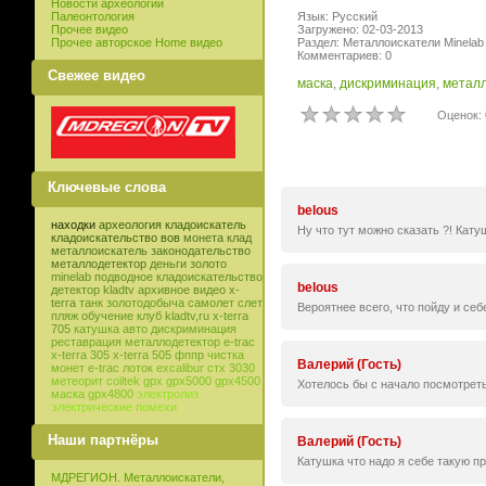
Новости археологии
Палеонтология
Язык: Русский
Прочее видео
Загружено: 02-03-2013
Прочее авторское Home видео
Раздел: Металлоискатели Minelab
Комментариев: 0
Свежее видео
маска
,
дискриминация
,
металл
Оценок: 
Ключевые слова
belous
находки
археология
кладоискатель
Ну что тут можно сказать ?! Кату
кладоискательство
вов
монета
клад
металлоискатель
законодательство
металлодетектор
деньги
золото
minelab
подводное кладоискательство
belous
детектор
kladtv
архивное видео
x-
terra
танк
золотодобыча
самолет
слет
Вероятнее всего, что пойду и себ
пляж
обучение
клуб
kladtv,ru
x-terra
705
катушка
авто
дискриминация
реставрация
металлодетектор e-trac
x-terra 305
x-terra 505
фппр
чистка
Валерий (Гость)
монет
e-trac
лоток
excalibur
стх 3030
метеорит
coiltek
gpx
gpx5000
gpx4500
Хотелось бы с начало посмотрет
маска
gpx4800
электролиз
электрические помехи
Наши партнёры
Валерий (Гость)
Катушка что надо я себе такую п
МДРЕГИОН. Металлоискатели,