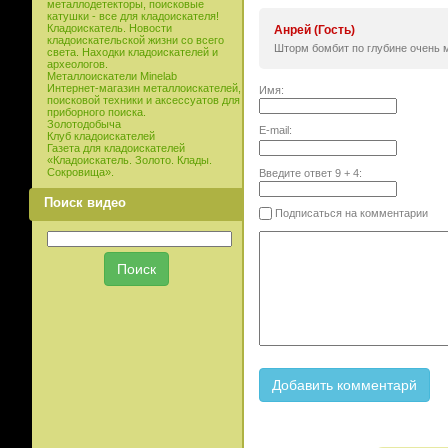
металлодетекторы, поисковые
катушки - все для кладоискателя!
Кладоискатель. Новости
Анрей (Гость)
кладоискательской жизни со всего
Шторм бомбит по глубине очень м
света. Находки кладоискателей и
археологов.
Металлоискатели Minelab
Интернет-магазин металлоискателей,
Имя:
поисковой техники и аксессуатов для
приборного поиска.
Золотодобыча
E-mail:
Клуб кладоискателей
Газета для кладоискателей
«Кладоискатель. Золото. Клады.
Сокровища».
Введите ответ
9
+
4
:
Поиск видео
Подписаться на комментарии