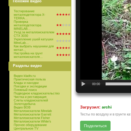
Похожее видео
Тестирование
металлодетектора X-
TERRA…
Проверка
металлодетектора
MINELAB…
Уход за металлоискателем
СТХ 3030
Укрепление ушей катушки
MineLab…
Как выбрать наушники для
метал…
Настройка на грунт
металлоискателя…
Разделы видео
Видео kladtv.ru
Практическая польза
Клады и находки
00:00
Поездки и экспедиции
Пляжный поиск
Подводное кладоискательство
Чистка и реставрация
Слеты кладоискателей
Золотодобыча
Загрузил:
archi
Видео ВОВ
Металлоискатели Minelab
Тесты по воздуху и в грунте к
Металлоискатели Garrett
Металлоискатели Fisher
Металлоискатели White’s
Прочее оборудование
Центральное TV