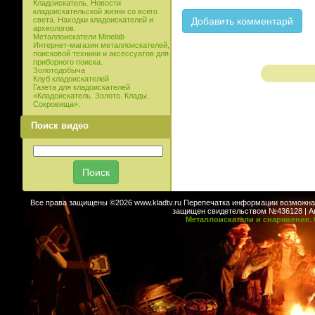
Кладоискатель. Новости
кладоискательской жизни со всего
света. Находки кладоискателей и
археологов.
Металлоискатели Minelab
Интернет-магазин металлоискателей,
поисковой техники и аксессуатов для
приборного поиска.
Золотодобыча
Клуб кладоискателей
Газета для кладоискателей
«Кладоискатель. Золото. Клады.
Сокровища».
Поиск видео
Все права защищены ©2026 www.kladtv.ru Перепечатка информации возможна т
защищен свидетельством №436128 | Авт
Металлоискатели и снаряжение. 