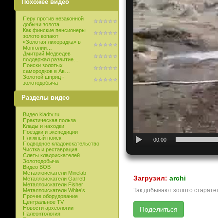
Похожее видео
Перу против незаконной
добычи золота
Как финские пенсионеры
золото копают
«Золотая лихорадка» в
Монголии…
Дмитрий Медведев
поддержал развитие…
Поиски золотых
самородков в Ав…
Золотой шприц -
золотодобыча
Разделы видео
Видео kladtv.ru
Практическая польза
Клады и находки
Поездки и экспедиции
Пляжный поиск
00:00
Подводное кладоискательство
Чистка и реставрация
Слеты кладоискателей
Золотодобыча
Видео ВОВ
Металлоискатели Minelab
Загрузил:
archi
Металлоискатели Garrett
Металлоискатели Fisher
Так добывают золото старател
Металлоискатели White’s
Прочее оборудование
Центральное TV
Новости археологии
Палеонтология