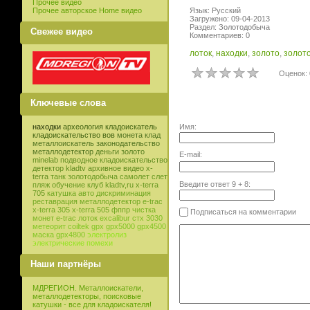
Прочее видео
Прочее авторское Home видео
Язык: Русский
Загружено: 09-04-2013
Раздел: Золотодобыча
Свежее видео
Комментариев: 0
лоток
,
находки
,
золото
,
золот
Оценок: 
Ключевые слова
Имя:
находки
археология
кладоискатель
кладоискательство
вов
монета
клад
металлоискатель
законодательство
металлодетектор
деньги
золото
E-mail:
minelab
подводное кладоискательство
детектор
kladtv
архивное видео
x-
terra
танк
золотодобыча
самолет
слет
Введите ответ
9
+
8
:
пляж
обучение
клуб
kladtv,ru
x-terra
705
катушка
авто
дискриминация
реставрация
металлодетектор e-trac
x-terra 305
x-terra 505
фппр
чистка
Подписаться на комментарии
монет
e-trac
лоток
excalibur
стх 3030
метеорит
coiltek
gpx
gpx5000
gpx4500
маска
gpx4800
электролиз
электрические помехи
Наши партнёры
МДРЕГИОН. Металлоискатели,
металлодетекторы, поисковые
катушки - все для кладоискателя!