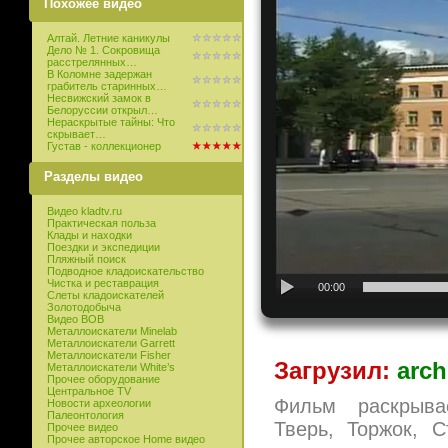
Похожее видео
Алтай. Летние каникулы
Дело № 1. Сокровища
расстрелянных…
В Коломне задержан
грабитель старинных…
Несвижский замок в
Белоруссии открыл…
Нераскрытые тайны: Что
скрывает…
Густав - коллекционер
Разделы видео
Видео kladtv.ru
Практическая польза
Клады и находки
Поездки и экспедиции
Пляжный поиск
Подводное кладоискательство
Чистка и реставрация
00:00
Слеты кладоискателей
Золотодобыча
Видео ВОВ
Металлоискатели Minelab
Металлоискатели Garrett
Металлоискатели Fisher
Загрузил:
arch
Металлоискатели White’s
Прочее оборудование
Центральное TV
Фильм раскрыва
Новости археологии
Палеонтология
Тверь, Торжок, 
Прочее видео
Прочее авторское Home видео