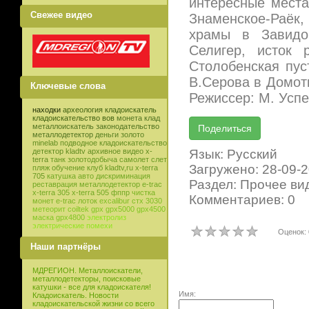
интересные места
Свежее видео
Знаменское-Раёк,
храмы в Завидов
Селигер, исток 
Столобенская пус
В.Серова в Домот
Ключевые слова
Режиссер: М. Успе
находки
археология
кладоискатель
кладоискательство
вов
монета
клад
металлоискатель
законодательство
металлодетектор
деньги
золото
minelab
подводное кладоискательство
Язык: Русский
детектор
kladtv
архивное видео
x-
terra
танк
золотодобыча
самолет
слет
Загружено: 28-09-
пляж
обучение
клуб
kladtv,ru
x-terra
705
катушка
авто
дискриминация
Раздел: Прочее ви
реставрация
металлодетектор e-trac
x-terra 305
x-terra 505
фппр
чистка
Комментариев: 0
монет
e-trac
лоток
excalibur
стх 3030
метеорит
coiltek
gpx
gpx5000
gpx4500
маска
gpx4800
электролиз
электрические помехи
Оценок: 
Наши партнёры
МДРЕГИОН. Металлоискатели,
металлодетекторы, поисковые
катушки - все для кладоискателя!
Имя:
Кладоискатель. Новости
кладоискательской жизни со всего