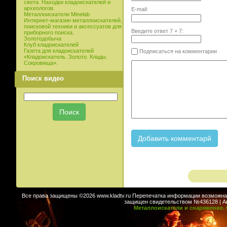
света. Находки кладоискателей и
археологов.
E-mail:
Металлоискатели Minelab
Интернет-магазин металлоискателей,
поисковой техники и аксессуатов для
Введите ответ
7
+
7
:
приборного поиска.
Золотодобыча
Клуб кладоискателей
Газета для кладоискателей
Подписаться на комментарии
«Кладоискатель. Золото. Клады.
Сокровища».
Поиск видео
Все права защищены ©2026 www.kladtv.ru Перепечатка информации возможна т
защищен свидетельством №436128 | Авт
Металлоискатели и снаряжение. 