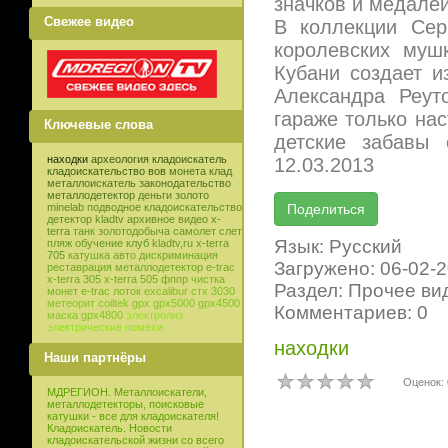
значков и медалей
Свежее видео
В коллекции Сер
королевских муш
Кубани создает и
Александра Реут
гараже только нас
Ключевые слова
детские забавы
находки
археология
кладоискатель
12.03.2013
кладоискательство
вов
монета
клад
металлоискатель
законодательство
металлодетектор
деньги
золото
minelab
подводное кладоискательство
детектор
kladtv
архивное видео
x-
terra
танк
золотодобыча
самолет
слет
Язык: Русский
пляж
обучение
клуб
kladtv,ru
x-terra
705
катушка
авто
дискриминация
Загружено: 06-02-
реставрация
металлодетектор e-trac
x-terra 305
x-terra 505
фппр
чистка
Раздел: Прочее ви
монет
e-trac
лоток
excalibur
стх 3030
метеорит
coiltek
gpx
gpx5000
gpx4500
Комментариев: 0
маска
gpx4800
электролиз
электрические помехи
находки
Наши партнёры
Оценок: 
МДРЕГИОН. Металлоискатели,
металлодетекторы, поисковые
катушки - все для кладоискателя!
Кладоискатель. Новости
кладоискательской жизни со всего