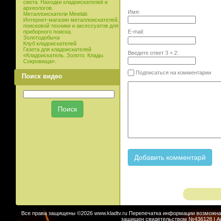
света. Находки кладоискателей и
археологов.
Имя:
Металлоискатели Minelab
Интернет-магазин металлоискателей,
поисковой техники и аксессуатов для
E-mail:
приборного поиска.
Золотодобыча
Клуб кладоискателей
Газета для кладоискателей
Введите ответ
3
+
2
:
«Кладоискатель. Золото. Клады.
Сокровища».
Подписаться на комментарии
Поиск видео
Все права защищены ©2026 www.kladtv.ru Перепечатка информации возможна т
защищен свидетельством №436128 | Авт