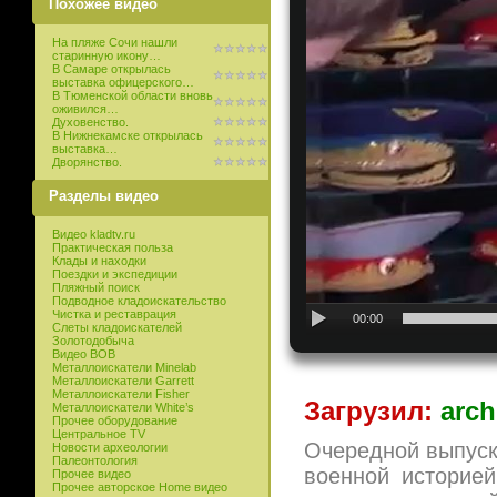
Похожее видео
На пляже Сочи нашли
старинную икону…
В Самаре открылась
выставка офицерского…
В Тюменской области вновь
оживился…
Духовенство.
В Нижнекамске открылась
выставка…
Дворянство.
Разделы видео
Видео kladtv.ru
Практическая польза
Клады и находки
Поездки и экспедиции
Пляжный поиск
Подводное кладоискательство
Чистка и реставрация
00:00
Слеты кладоискателей
Золотодобыча
Видео ВОВ
Металлоискатели Minelab
Металлоискатели Garrett
Металлоискатели Fisher
Загрузил:
arch
Металлоискатели White’s
Прочее оборудование
Центральное TV
Очередной выпуск
Новости археологии
Палеонтология
военной историе
Прочее видео
Прочее авторское Home видео