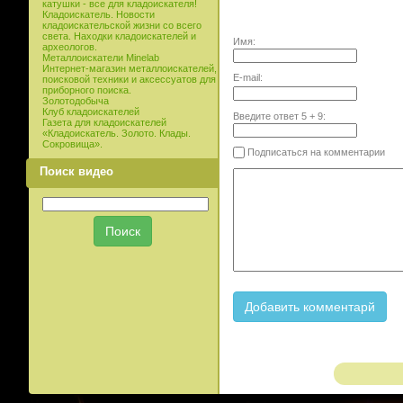
катушки - все для кладоискателя!
Кладоискатель. Новости
кладоискательской жизни со всего
света. Находки кладоискателей и
Имя:
археологов.
Металлоискатели Minelab
Интернет-магазин металлоискателей,
E-mail:
поисковой техники и аксессуатов для
приборного поиска.
Золотодобыча
Клуб кладоискателей
Введите ответ
5
+
9
:
Газета для кладоискателей
«Кладоискатель. Золото. Клады.
Сокровища».
Подписаться на комментарии
Поиск видео