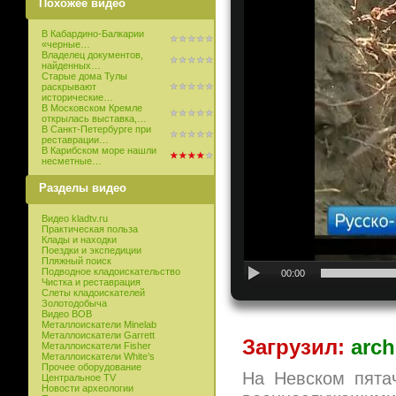
Похожее видео
В Кабардино-Балкарии
«черные…
Владелец документов,
найденных…
Старые дома Тулы
раскрывают
исторические…
В Московском Кремле
открылась выставка,…
В Санкт-Петербурге при
реставрации…
В Карибском море нашли
несметные…
Разделы видео
Видео kladtv.ru
Практическая польза
Клады и находки
Поездки и экспедиции
Пляжный поиск
Подводное кладоискательство
00:00
Чистка и реставрация
Слеты кладоискателей
Золотодобыча
Видео ВОВ
Металлоискатели Minelab
Металлоискатели Garrett
Загрузил:
arch
Металлоискатели Fisher
Металлоискатели White’s
Прочее оборудование
На Невском пята
Центральное TV
Новости археологии