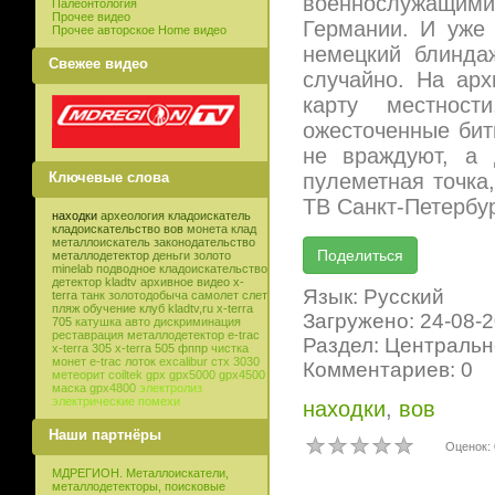
военнослужащим
Палеонтология
Прочее видео
Германии. И уже 
Прочее авторское Home видео
немецкий блинда
Свежее видео
случайно. На ар
карту местност
ожесточенные бит
не враждуют, а 
пулеметная точка
Ключевые слова
ТВ Санкт-Петербур
находки
археология
кладоискатель
кладоискательство
вов
монета
клад
металлоискатель
законодательство
металлодетектор
деньги
золото
minelab
подводное кладоискательство
детектор
kladtv
архивное видео
x-
Язык: Русский
terra
танк
золотодобыча
самолет
слет
пляж
обучение
клуб
kladtv,ru
x-terra
Загружено: 24-08-
705
катушка
авто
дискриминация
реставрация
металлодетектор e-trac
Раздел: Центральн
x-terra 305
x-terra 505
фппр
чистка
монет
e-trac
лоток
excalibur
стх 3030
Комментариев: 0
метеорит
coiltek
gpx
gpx5000
gpx4500
маска
gpx4800
электролиз
электрические помехи
находки
,
вов
Наши партнёры
Оценок: 
МДРЕГИОН. Металлоискатели,
металлодетекторы, поисковые