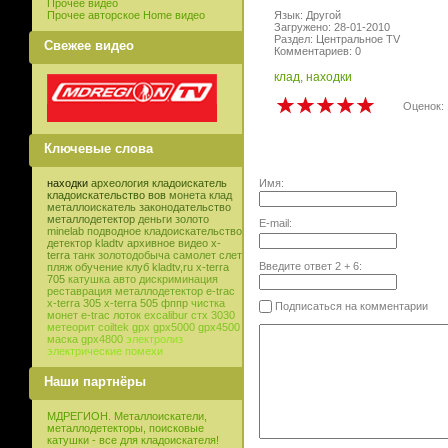
Прочее видео
Прочее авторское Home видео
Язык: Другой
Загружено: 28-01-2010
Раздел: Центральное TV
Свежее видео
Комментариев: 0
клад
,
находки
Оценок: 
Ключевые слова
Имя:
находки
археология
кладоискатель
кладоискательство
вов
монета
клад
металлоискатель
законодательство
металлодетектор
деньги
золото
E-mail:
minelab
подводное кладоискательство
детектор
kladtv
архивное видео
x-
terra
танк
золотодобыча
самолет
слет
Введите ответ
2
+
6
:
пляж
обучение
клуб
kladtv,ru
x-terra
705
катушка
авто
дискриминация
реставрация
металлодетектор e-trac
x-terra 305
x-terra 505
фппр
чистка
Подписаться на комментарии
монет
e-trac
лоток
excalibur
стх 3030
метеорит
coiltek
gpx
gpx5000
gpx4500
маска
gpx4800
электролиз
электрические помехи
Наши партнёры
МДРЕГИОН. Металлоискатели,
металлодетекторы, поисковые
катушки - все для кладоискателя!