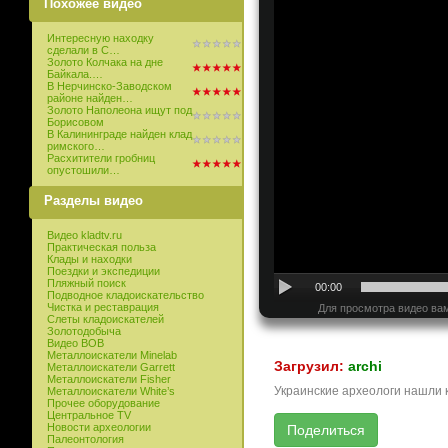
Похожее видео
Интересную находку
сделали в С…
Золото Колчака на дне
Байкала.…
В Нерчинско-Заводском
районе найден…
Золото Наполеона ищут под
Борисовом
В Калининграде найден клад
римского…
Расхитители гробниц
опустошили…
Разделы видео
Видео kladtv.ru
Практическая польза
Клады и находки
Поездки и экспедиции
Пляжный поиск
00:00
Подводное кладоискательство
Чистка и реставрация
Для просмотра видео вам
Слеты кладоискателей
Золотодобыча
Видео ВОВ
Металлоискатели Minelab
Загрузил:
archi
Металлоискатели Garrett
Металлоискатели Fisher
Украинские археологи нашли 
Металлоискатели White’s
Прочее оборудование
Центральное TV
Новости археологии
Палеонтология