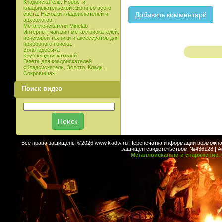
Кладоискатель. Новости
кладоискательской жизни со всего
света. Находки кладоискателей и
археологов.
Металлоискатели Minelab
Интернет-магазин металлоискателей,
поисковой техники и аксессуатов для
приборного поиска.
Золотодобыча
Клуб кладоискателей
Газета для кладоискателей
«Кладоискатель. Золото. Клады.
Сокровища».
Поиск видео
Все права защищены ©2026 www.kladtv.ru Перепечатка информации возможна т
защищен свидетельством №436128 | Авт
Металлоискатели и снаряжение. 