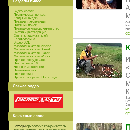
Разделы видео
А
Видео kladtv.ru
M
Практическая польза
Клады и находки
Поездки и экспедиции
Заг
Пляжный поиск
Ра
Подводное кладоискательство
Ко
Чистка и реставрация
gp
Слеты кладоискателей
Золотодобыча
Видео ВОВ
К
Металлоискатели Minelab
Металлоискатели Garrett
Металлоискатели Fisher
Металлоискатели White’s
И
Прочее оборудование
Центральное TV
«
Новости археологии
Палеонтология
C
Прочее видео
Прочее авторское Home видео
M
Свежее видео
К
Заг
Ра
Заг
ме
gp
Ключевые слова
П
находки
археология
кладоискатель
кладоискательство
вов
монета
клад