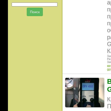
а
п
п
п
о
р
G
К
Заг
Ра
Заг
ме
gp
В
К
П