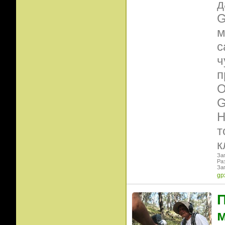
д
G
м
с
ч
п
О
G
Н
т
к
Заг
Ра
Заг
gp
П
м