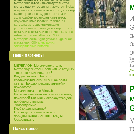
металлоискатель
законодательство
м
металлодетектор
деньги
золото
minelab
подводное кладоискательство
детектор
kladtv
архивное видео
x-terra
танк
И
золотодобыча
самолет
слет
пляж
обучение
клуб
kladtv,ru
x-terra 705
катушка
авто
дискриминация
G
реставрация
металлодетектор e-trac
x-
terra 305
x-terra 505
фппр
чистка монет
р
e-trac
лоток
excalibur
стх 3030
метеорит
coiltek
gpx
gpx5000
gpx4500
р
маска
gpx4800
электролиз
электрические помехи
о
Наши партнёры
Заг
Ра
Заг
МДРЕГИОН. Металлоискатели,
металлодетекторы, поисковые катушки
ди
- все для кладоискателя!
mi
Кладоискатель. Новости
кладоискательской жизни со всего
света. Находки кладоискателей и
Р
археологов.
Металлоискатели Minelab
Интернет-магазин металлоискателей,
м
поисковой техники и аксессуатов для
приборного поиска.
Золотодобыча
Клуб кладоискателей
Газета для кладоискателей
«Кладоискатель. Золото. Клады.
М
Сокровища».
т
Поиск видео