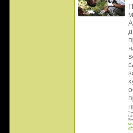
П
м
А
д
п
н
в
с
з
к
о
п
п
Заг
Ра
Ко
ме
gp