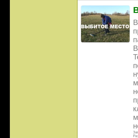
В
п
п
В
T
п
н
м
н
п
к
м
н
Заг
Ра