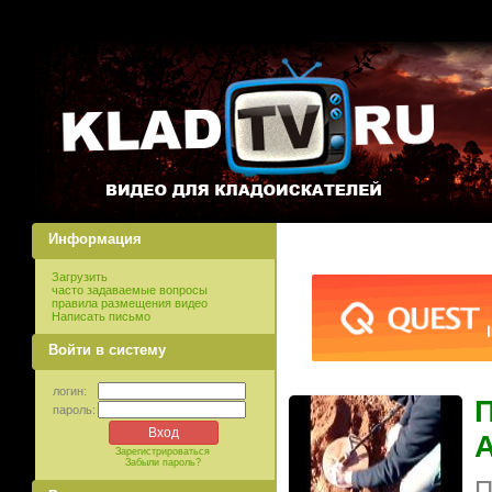
Информация
Загрузить
часто задаваемые вопросы
правила размещения видео
Написать письмо
Войти в систему
логин:
П
пароль:
Зарегистрироваться
Забыли пароль?
П