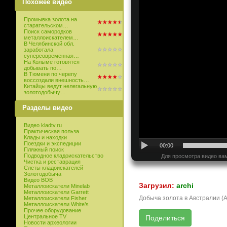
Похожее видео
Промывка золота на
старательском…
Поиск самородков
металлоискателем…
В Челябинской обл.
заработала
суперсовременная…
На Колыме готовятся
добывать по…
В Тюмени по черепу
воссоздали внешность…
Китайцы ведут нелегальную
золотодобычу…
Разделы видео
Видео kladtv.ru
Практическая польза
Клады и находки
Поездки и экспедиции
00:00
Пляжный поиск
Подводное кладоискательство
Для просмотра видео вам
Чистка и реставрация
Слеты кладоискателей
Золотодобыча
Видео ВОВ
Загрузил:
archi
Металлоискатели Minelab
Металлоискатели Garrett
Добыча золота в Австралии (Ав
Металлоискатели Fisher
Металлоискатели White’s
Прочее оборудование
Центральное TV
Новости археологии