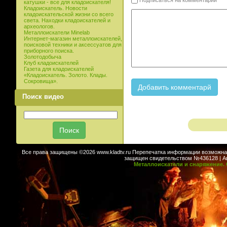
Подписаться на комментарии
катушки - все для кладоискателя!
Кладоискатель. Новости
кладоискательской жизни со всего
света. Находки кладоискателей и
археологов.
Металлоискатели Minelab
Интернет-магазин металлоискателей,
поисковой техники и аксессуатов для
приборного поиска.
Золотодобыча
Клуб кладоискателей
Газета для кладоискателей
«Кладоискатель. Золото. Клады.
Сокровища».
Поиск видео
Все права защищены ©2026 www.kladtv.ru Перепечатка информации возможна т
защищен свидетельством №436128 | Авт
Металлоискатели и снаряжение. 