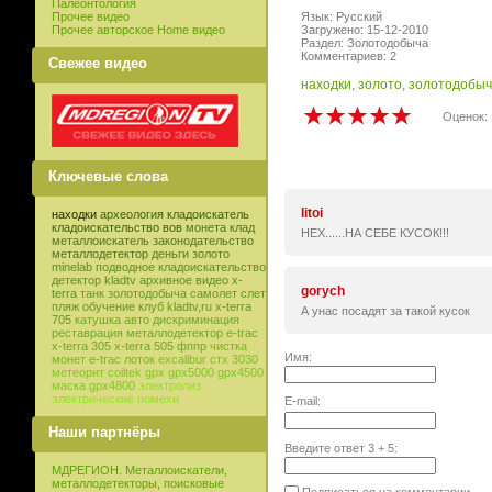
Палеонтология
Прочее видео
Язык: Русский
Прочее авторское Home видео
Загружено: 15-12-2010
Раздел: Золотодобыча
Комментариев: 2
Свежее видео
находки
,
золото
,
золотодобыч
Оценок: 
Ключевые слова
litoi
находки
археология
кладоискатель
кладоискательство
вов
монета
клад
НЕХ......НА СЕБЕ КУСОК!!!
металлоискатель
законодательство
металлодетектор
деньги
золото
minelab
подводное кладоискательство
детектор
kladtv
архивное видео
x-
gorych
terra
танк
золотодобыча
самолет
слет
пляж
обучение
клуб
kladtv,ru
x-terra
А унас посадят за такой кусок
705
катушка
авто
дискриминация
реставрация
металлодетектор e-trac
x-terra 305
x-terra 505
фппр
чистка
Имя:
монет
e-trac
лоток
excalibur
стх 3030
метеорит
coiltek
gpx
gpx5000
gpx4500
маска
gpx4800
электролиз
электрические помехи
E-mail:
Наши партнёры
Введите ответ
3
+
5
:
МДРЕГИОН. Металлоискатели,
металлодетекторы, поисковые