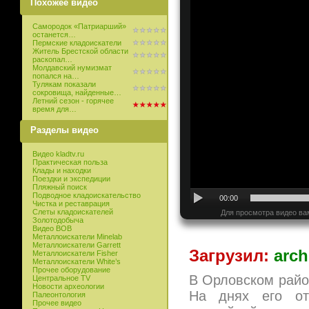
Похожее видео
Самородок «Патриарший»
останется…
Пермские кладоискатели
Житель Брестской области
раскопал…
Молдавский нумизмат
попался на…
Тулякам показали
сокровища, найденные…
Летний сезон - горячее
время для…
Разделы видео
Видео kladtv.ru
Практическая польза
Клады и находки
Поездки и экспедиции
Пляжный поиск
Подводное кладоискательство
00:00
Чистка и реставрация
Слеты кладоискателей
Для просмотра видео ва
Золотодобыча
Видео ВОВ
Металлоискатели Minelab
Металлоискатели Garrett
Загрузил:
arch
Металлоискатели Fisher
Металлоискатели White’s
Прочее оборудование
В Орловском райо
Центральное TV
Новости археологии
На днях его от
Палеонтология
Прочее видео