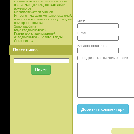
кладоискательской жизни со всего
света. Находки кладоискателей и
археологов.
Металлоискатели Minelab
Интернет-магазин металлоискателей,
поисковой техники и аксессуатов для
Имя:
приборного поиска.
Золотодобыча
Клуб кладоискателей
E-mail:
Газета для кладоискателей
«Кладоискатель. Золото. Клады.
Сокровища».
Введите ответ
7
+
9
:
Поиск видео
Подписаться на комментарии