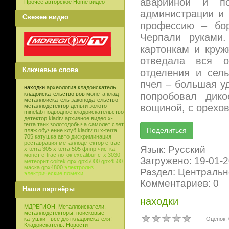
аварийной и по
Прочее авторское Home видео
администрации и
Свежее видео
профессию – бор
Черпали руками.
картонкам и круж
отведала вся о
Ключевые слова
отделения и сел
пчел – большая уд
находки
археология
кладоискатель
попробовал дико
кладоискательство
вов
монета
клад
металлоискатель
законодательство
вощиной, с орехо
металлодетектор
деньги
золото
minelab
подводное кладоискательство
детектор
kladtv
архивное видео
x-
terra
танк
золотодобыча
самолет
слет
пляж
обучение
клуб
kladtv,ru
x-terra
705
катушка
авто
дискриминация
реставрация
металлодетектор e-trac
Язык: Русский
x-terra 305
x-terra 505
фппр
чистка
монет
e-trac
лоток
excalibur
стх 3030
Загружено: 19-01-
метеорит
coiltek
gpx
gpx5000
gpx4500
маска
gpx4800
электролиз
Раздел: Центральн
электрические помехи
Комментариев: 0
Наши партнёры
находки
МДРЕГИОН. Металлоискатели,
металлодетекторы, поисковые
Оценок: 
катушки - все для кладоискателя!
Кладоискатель. Новости