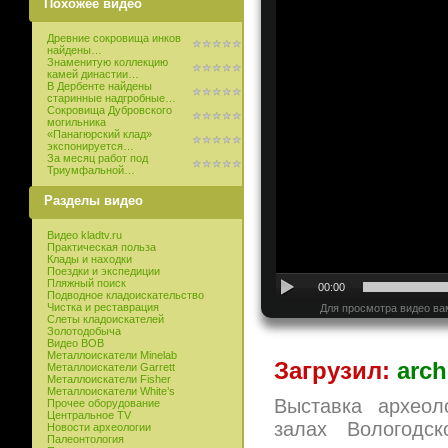
Похожее видео
Древние сокровища инков
найдены…
Знаменитую коллекцию
камей династии…
В Дербенте найдены
старинные надгробные…
Сокровища Дубровского
могильника
«Панагюрский клад»
экспонируется…
За месяц работ под
Триумфальной…
Разделы видео
Видео kladtv.ru
Практическая польза
Клады и находки
Поездки и экспедиции
Пляжный поиск
00:00
Подводное кладоискательство
Чистка и реставрация
Для просмотра видео ва
Слеты кладоискателей
Золотодобыча
Видео ВОВ
Металлоискатели Minelab
Загрузил:
arch
Металлоискатели Garrett
Металлоискатели Fisher
Металлоискатели White’s
Выставка археол
Прочее оборудование
Центральное TV
залах Вологодс
Новости археологии
Палеонтология