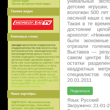
уникальных эксп
Прочее видео
Прочее авторское Home видео
детские игрушки
Свежее видео
вологжан 500 лет 
овсяной каши с м
Такая в те време
достояние цело
археолог: «Нижние
Ключевые слова
были экономные
отрезали голен
находки
археология
кладоискатель
кладоискательство
вов
монета
клад
Выставка — резул
металлоискатель
законодательство
металлодетектор
деньги
золото
самом центре В
minelab
подводное кладоискательство
детектор
kladtv
архивное видео
x-
остатки разделе
terra
танк
золотодобыча
самолет
слет
пляж
обучение
клуб
kladtv,ru
x-terra
квадратных мет
705
катушка
авто
дискриминация
реставрация
металлодетектор e-trac
специалистов п
x-terra 305
x-terra 505
фппр
чистка
монет
e-trac
лоток
excalibur
стх 3030
20.01.2011
метеорит
coiltek
gpx
gpx5000
gpx4500
маска
gpx4800
электролиз
электрические помехи
Наши партнёры
Язык: Русский
МДРЕГИОН. Металлоискатели,
Загружено: 21-01-
металлодетекторы, поисковые
катушки - все для кладоискателя!