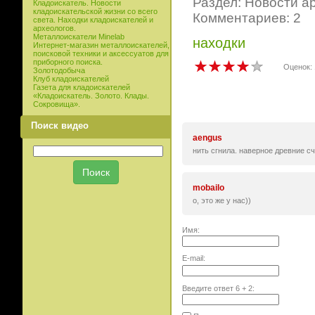
Раздел: Новости а
Кладоискатель. Новости
кладоискательской жизни со всего
Комментариев: 2
света. Находки кладоискателей и
археологов.
Металлоискатели Minelab
находки
Интернет-магазин металлоискателей,
поисковой техники и аксессуатов для
приборного поиска.
Оценок: 
Золотодобыча
Клуб кладоискателей
Газета для кладоискателей
«Кладоискатель. Золото. Клады.
Сокровища».
Поиск видео
aengus
нить сгнила. наверное древние сч
mobailo
о, это же у нас))
Имя:
E-mail:
Введите ответ
6
+
2
: