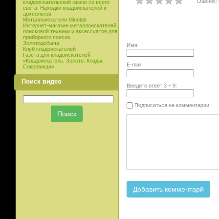
Оценок: 
кладоискательской жизни со всего
света. Находки кладоискателей и
археологов.
Металлоискатели Minelab
Интернет-магазин металлоискателей,
поисковой техники и аксессуатов для
приборного поиска.
Золотодобыча
Имя:
Клуб кладоискателей
Газета для кладоискателей
«Кладоискатель. Золото. Клады.
E-mail:
Сокровища».
Поиск видео
Введите ответ
3
+
9
:
Подписаться на комментарии