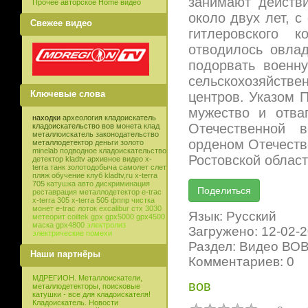
занимают действ
Прочее авторское Home видео
около двух лет, с
Свежее видео
гитлеровского 
отводилось овла
подорвать военн
сельскохозяйст
Ключевые слова
центров. Указом 
мужество и отва
находки
археология
кладоискатель
Отечественной 
кладоискательство
вов
монета
клад
металлоискатель
законодательство
орденом Отечестве
металлодетектор
деньги
золото
minelab
подводное кладоискательство
Ростовской област
детектор
kladtv
архивное видео
x-
terra
танк
золотодобыча
самолет
слет
пляж
обучение
клуб
kladtv,ru
x-terra
705
катушка
авто
дискриминация
реставрация
металлодетектор e-trac
x-terra 305
x-terra 505
фппр
чистка
монет
e-trac
лоток
excalibur
стх 3030
Язык: Русский
метеорит
coiltek
gpx
gpx5000
gpx4500
маска
gpx4800
электролиз
Загружено: 12-02-
электрические помехи
Раздел: Видео ВО
Наши партнёры
Комментариев: 0
МДРЕГИОН. Металлоискатели,
вов
металлодетекторы, поисковые
катушки - все для кладоискателя!
Кладоискатель. Новости