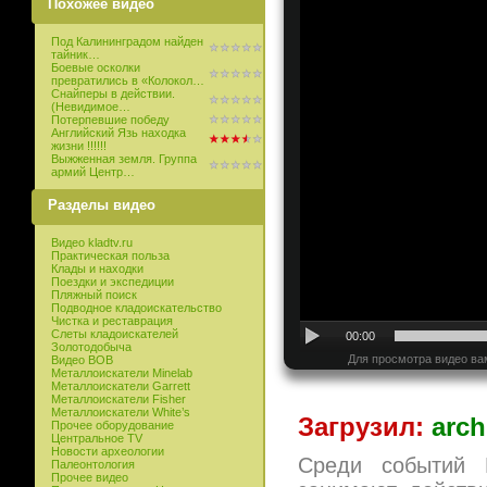
Похожее видео
Под Калининградом найден
тайник…
Боевые осколки
превратились в «Колокол…
Снайперы в действии.
(Невидимое…
Потерпевшие победу
Английский Язь находка
жизни !!!!!!
Выжженная земля. Группа
армий Центр…
Разделы видео
Видео kladtv.ru
Практическая польза
Клады и находки
Поездки и экспедиции
Пляжный поиск
Подводное кладоискательство
Чистка и реставрация
Слеты кладоискателей
00:00
Золотодобыча
Для просмотра видео ва
Видео ВОВ
Металлоискатели Minelab
Металлоискатели Garrett
Металлоискатели Fisher
Металлоискатели White’s
Загрузил:
arch
Прочее оборудование
Центральное TV
Новости археологии
Среди событий 
Палеонтология
Прочее видео