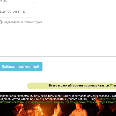
-mail:
ведите ответ
5
+
1
:
Подписаться на комментарии
Всего в данный момент просматривается
37
в
Перепечатка информации возможна только при наличии согласия администратора и акт
ищен свидетельством №436128 | Автор проекта: Рудольф Кавчик, E-mail:
написать пи
Металлоискатели и снаряжение. Сеть магазинов поисковой техники "МДРЕгион"