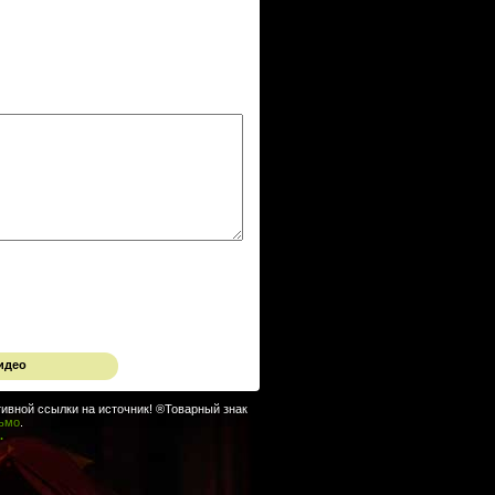
идео
ивной ссылки на источник! ®Товарный знак
сьмо
.
.