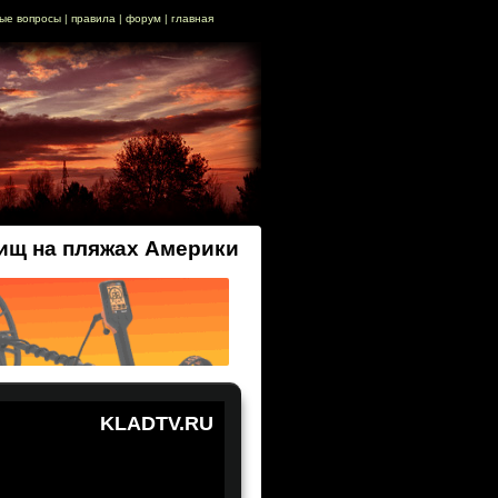
ые вопросы
|
правила
|
форум
|
главная
ищ на пляжах Америки
KLADTV.RU