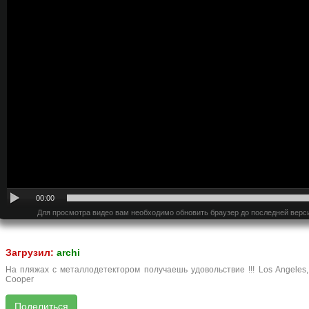
00:00
Для просмотра видео вам необходимо обновить браузер до последней верс
Загрузил:
archi
На пляжах с металлодетектором получаешь удовольствие !!! Los Angeles, 
Cooper