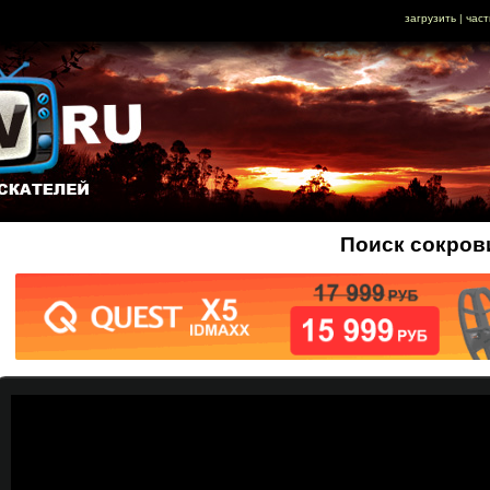
загрузить
|
част
Поиск сокров