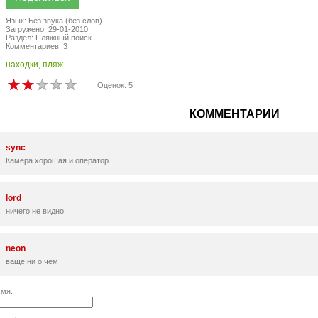
Язык: Без звука (без слов)
Загружено: 29-01-2010
Раздел: Пляжный поиск
Комментариев: 3
находки
,
пляж
Оценок: 5
КОММЕНТАРИИ
sync
Камера хорошая и оператор
lord
ничего не видно
neon
ваще ни о чем
мя: