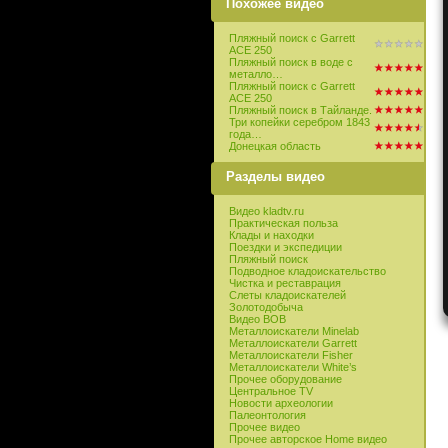
Похожее видео
Пляжный поиск с Garrett
ACE 250
Пляжный поиск в воде с
металло…
Пляжный поиск с Garrett
ACE 250
Пляжный поиск в Тайланде.
Три копейки серебром 1843
года…
Донецкая область
Разделы видео
Видео kladtv.ru
Практическая польза
Клады и находки
Поездки и экспедиции
Пляжный поиск
Подводное кладоискательство
Чистка и реставрация
Слеты кладоискателей
Золотодобыча
Видео ВОВ
Металлоискатели Minelab
Металлоискатели Garrett
Металлоискатели Fisher
Металлоискатели White’s
Прочее оборудование
Центральное TV
Новости археологии
Палеонтология
Прочее видео
Прочее авторское Home видео