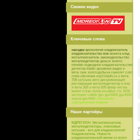
Свежее видео
Ключевые слова
находки
археология
кладоискатель
кладоискательство
вов
монета
клад
металлоискатель
законодательство
металлодетектор
деньги
золото
minelab
подводное кладоискательство
детектор
kladtv
архивное видео
x-
terra
танк
золотодобыча
самолет
слет
пляж
обучение
клуб
kladtv,ru
x-terra
705
катушка
авто
дискриминация
реставрация
металлодетектор e-trac
x-terra 305
x-terra 505
фппр
чистка
монет
e-trac
лоток
excalibur
стх 3030
метеорит
coiltek
gpx
gpx5000
gpx4500
маска
gpx4800
электролиз
электрические помехи
Наши партнёры
МДРЕГИОН. Металлоискатели,
металлодетекторы, поисковые
И
катушки - все для кладоискателя!
Кладоискатель. Новости
кладоискательской жизни со всего