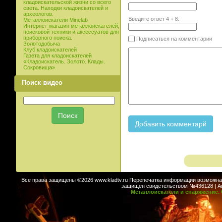
кладоискательской жизни со всего
света. Находки кладоискателей и
археологов.
Введите ответ
4
+
8
:
Металлоискатели Minelab
Интернет-магазин металлоискателей,
поисковой техники и аксессуатов для
приборного поиска.
Подписаться на комментарии
Золотодобыча
Клуб кладоискателей
Газета для кладоискателей
«Кладоискатель. Золото. Клады.
Сокровища».
Поиск видео
Все права защищены ©2026 www.kladtv.ru Перепечатка информации возможна т
защищен свидетельством №436128 | Авт
Металлоискатели и снаряжение. 