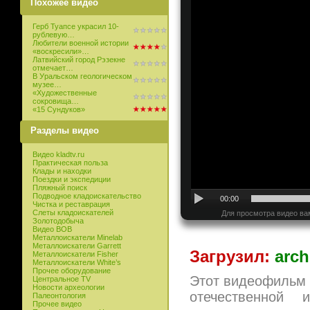
Похожее видео
Герб Туапсе украсил 10-
рублевую…
Любители военной истории
«воскресили»…
Латвийский город Рэзекне
отмечает…
В Уральском геологическом
музее…
«Художественные
сокровища…
«15 Сундуков»
Разделы видео
Видео kladtv.ru
Практическая польза
Клады и находки
Поездки и экспедиции
Пляжный поиск
Подводное кладоискательство
00:00
Чистка и реставрация
Слеты кладоискателей
Для просмотра видео ва
Золотодобыча
Видео ВОВ
Металлоискатели Minelab
Металлоискатели Garrett
Загрузил:
arch
Металлоискатели Fisher
Металлоискатели White’s
Прочее оборудование
Этот видеофильм 
Центральное TV
Новости археологии
отечественной
Палеонтология
Прочее видео