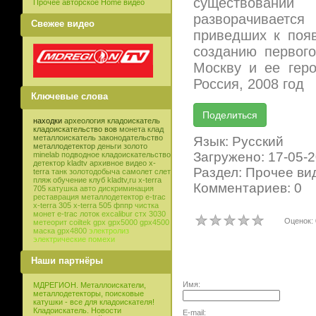
существовании 
Прочее авторское Home видео
разворачивается
Свежее видео
приведших к появ
созданию первог
Москву и ее гер
Россия, 2008 год
Ключевые слова
находки
археология
кладоискатель
кладоискательство
вов
монета
клад
металлоискатель
законодательство
Язык: Русский
металлодетектор
деньги
золото
Загружено: 17-05-
minelab
подводное кладоискательство
детектор
kladtv
архивное видео
x-
Раздел: Прочее ви
terra
танк
золотодобыча
самолет
слет
пляж
обучение
клуб
kladtv,ru
x-terra
Комментариев: 0
705
катушка
авто
дискриминация
реставрация
металлодетектор e-trac
x-terra 305
x-terra 505
фппр
чистка
монет
e-trac
лоток
excalibur
стх 3030
Оценок: 
метеорит
coiltek
gpx
gpx5000
gpx4500
маска
gpx4800
электролиз
электрические помехи
Наши партнёры
Имя:
МДРЕГИОН. Металлоискатели,
металлодетекторы, поисковые
катушки - все для кладоискателя!
Кладоискатель. Новости
E-mail: