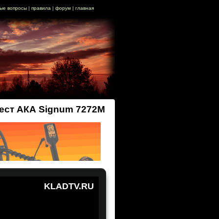
ые вопросы
|
правила
|
форум
|
главная
ест АКА Signum 7272M
KLADTV.RU