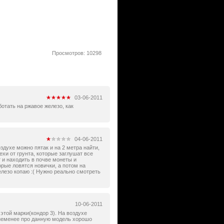
Просмотров: 10298
03-06-2011
ботать на ржавое железо, как
04-06-2011
здухе можно пятак и на 2 метра найти,
ехи от грунта, которые заглушат все
 и находить в почве монеты и
рые ловятся новички, а потом на
елезо копаю :( Нужно реально смотреть
10-06-2011
этой марки(кондор 3). На воздухе
м неменее про данную модель хорошо