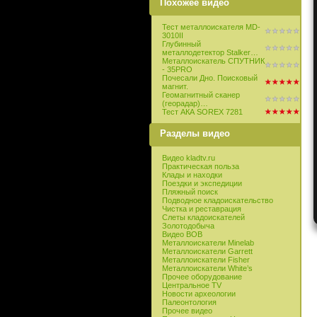
Похожее видео
Тест металлоискателя MD-
3010II
Глубинный
металлодетектор Stalker…
Металлоискатель СПУТНИК
- 35PRO
Почесали Дно. Поисковый
магнит.
Геомагнитный сканер
(георадар)…
Тест АКА SOREX 7281
Разделы видео
Видео kladtv.ru
Практическая польза
Клады и находки
Поездки и экспедиции
Пляжный поиск
Подводное кладоискательство
Чистка и реставрация
Слеты кладоискателей
Золотодобыча
Видео ВОВ
Металлоискатели Minelab
Металлоискатели Garrett
Металлоискатели Fisher
Металлоискатели White’s
Прочее оборудование
Центральное TV
Новости археологии
Палеонтология
Прочее видео