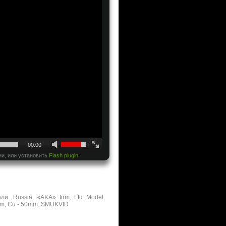
00:00
ии, или установить
Flash plugin
.
и. Russia, «AKA» firm, Ltd Model
 mm, Cu - 50mm. SMUKVID