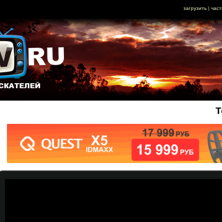
загрузить
|
част
Т