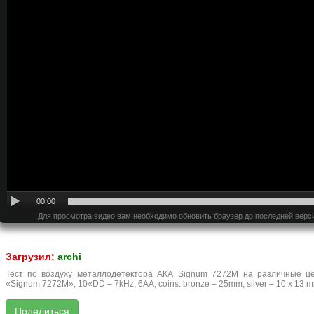
00:00
Для просмотра видео вам необходимо обновить браузер до последней верс
Загрузил:
archi
Тест по воздуху металлодетектора АКА Signum 7272M на различные цел
«Signum 7272M», 10«DD – 7kHz, 6AA, coins: bronze – 25mm, silver – 10 x 13