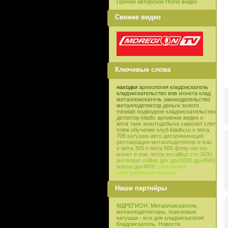
Прочее авторское Home видео
Свежее видео
Ключевые слова
находки
археология
кладоискатель
кладоискательство
вов
монета
клад
металлоискатель
законодательство
металлодетектор
деньги
золото
minelab
подводное кладоискательство
детектор
kladtv
архивное видео
x-
terra
танк
золотодобыча
самолет
слет
пляж
обучение
клуб
kladtv,ru
x-terra
705
катушка
авто
дискриминация
реставрация
металлодетектор e-trac
x-terra 305
x-terra 505
фппр
чистка
монет
e-trac
лоток
excalibur
стх 3030
метеорит
coiltek
gpx
gpx5000
gpx4500
маска
gpx4800
электролиз
электрические помехи
Наши партнёры
МДРЕГИОН. Металлоискатели,
металлодетекторы, поисковые
катушки - все для кладоискателя!
Кладоискатель. Новости