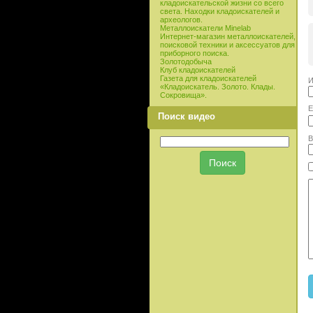
кладоискательской жизни со всего
света. Находки кладоискателей и
археологов.
Металлоискатели Minelab
Интернет-магазин металлоискателей,
поисковой техники и аксессуатов для
приборного поиска.
Золотодобыча
Клуб кладоискателей
Газета для кладоискателей
И
«Кладоискатель. Золото. Клады.
Сокровища».
E
Поиск видео
В