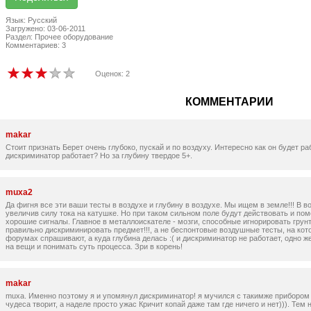
Язык: Русский
Загружено: 03-06-2011
Раздел: Прочее оборудование
Комментариев: 3
Оценок: 2
КОММЕНТАРИИ
makar
Стоит признать Берет очень глубоко, пускай и по воздуху. Интересно как он будет ра
дискриминатор работает? Но за глубину твердое 5+.
muxa2
Да фигня все эти ваши тесты в воздухе и глубину в воздухе. Мы ищем в земле!!! В во
увеличив силу тока на катушке. Но при таком сильном поле будут действовать и пом
хорошие сигналы. Главное в металлоискателе - мозги, способные игнорировать грунт
правильно дискриминировать предмет!!!, а не беспонтовые воздушные тесты, на кото
форумах спрашивают, а куда глубина делась :( и дискриминатор не работает, одно ж
на вещи и понимать суть процесса. Зри в корень!
makar
muxa. Именно поэтому я и упомянул дискриминатор! я мучился с такимже прибором 
чудеса творит, а наделе просто ужас Кричит копай даже там где ничего и нет))). Те