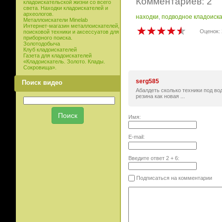
Комментариев: 2
кладоискательской жизни со всего
света. Находки кладоискателей и
археологов.
находки
,
подводное кладоиска
Металлоискатели Minelab
Интернет-магазин металлоискателей,
Оценок: 
поисковой техники и аксессуатов для
приборного поиска.
Золотодобыча
Клуб кладоискателей
Газета для кладоискателей
«Кладоискатель. Золото. Клады.
Сокровища».
serg585
Поиск видео
Абалдеть сколько техники под во
резина как новая ...
Имя:
E-mail:
Введите ответ
2
+
6
:
Подписаться на комментарии