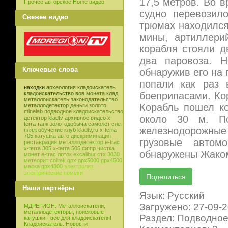
17,5 метров. Во 
Прочее авторское Home видео
судно перевозил
Свежее видео
трюмах находился
мины, артиллери
корабля стояли д
два паровоза. Н
Ключевые слова
обнаружив его на 
попали как раз 
находки
археология
кладоискатель
боеприпасами. Ко
кладоискательство
вов
монета
клад
металлоискатель
законодательство
Корабль пошел ко
металлодетектор
деньги
золото
minelab
подводное кладоискательство
около 30 м. По
детектор
kladtv
архивное видео
x-
terra
танк
золотодобыча
самолет
слет
железнодорожные 
пляж
обучение
клуб
kladtv,ru
x-terra
705
катушка
авто
дискриминация
грузовые автом
реставрация
металлодетектор e-trac
x-terra 305
x-terra 505
фппр
чистка
обнаружены Жаком 
монет
e-trac
лоток
excalibur
стх 3030
метеорит
coiltek
gpx
gpx5000
gpx4500
маска
gpx4800
электролиз
электрические помехи
Наши партнёры
Язык: Русский
Загружено: 27-09-
МДРЕГИОН. Металлоискатели,
металлодетекторы, поисковые
Раздел: Подводное
катушки - все для кладоискателя!
Кладоискатель. Новости