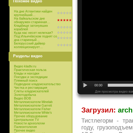
Похожее видео
На дне Атлантики найден
крупнейший…
На байкальском дне
обнаружен старинная…
Кладбище затонувших
кораблей
Куда нас несет нелегкая?
Под Ильичёвском поднят со
дна старинный…
Белорусский дайвер
коллекционирует…
Разделы видео
Видео kladtv.ru
Практическая польза
Клады и находки
Поездки и экспедиции
Пляжный поиск
Подводное кладоискательство
00:00
Чистка и реставрация
Слеты кладоискателей
Для просмотра видео ва
Золотодобыча
Видео ВОВ
Металлоискатели Minelab
Металлоискатели Garrett
Загрузил:
arch
Металлоискатели Fisher
Металлоискатели White’s
Прочее оборудование
Тистлегорм - тра
Центральное TV
Новости археологии
году, грузоподъе
Палеонтология
Прочее видео