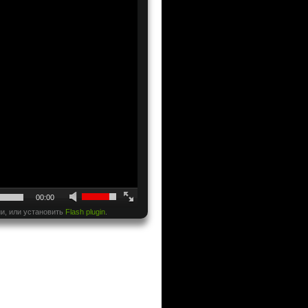
00:00
и, или установить
Flash plugin
.