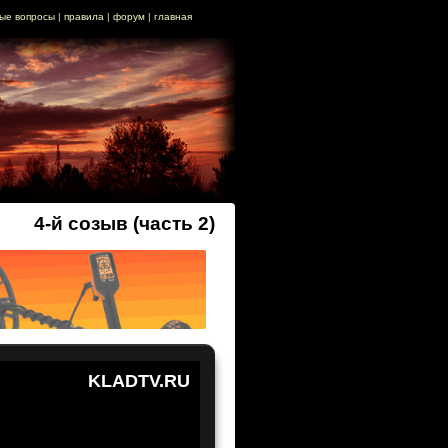
ые вопросы
|
правила
|
форум
|
главная
4-й созыв (часть 2)
KLADTV.RU