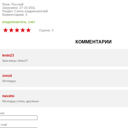
Язык: Русский
Загружено: 27-10-2011
Раздел: Слеты кладоискателей
Комментариев: 3
кладоискатель
,
слет
Оценок: 3
КОММЕНТАРИИ
lenin23
Красавцы зёмы!!!
zvezd
Молодцы.
navaho
Молодцы,очень дружные
мя:
-mail: