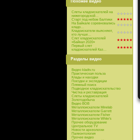
Похожее видео
Слеты кладоискателей на
нижегородской…
Старт под небом Балтики
На Байкале соревновались
кладо…
Кладоискатели выясняют,
кто лучше…
Слет кладоискателей
«Байкал 2020»
Первый слет
кладоискателей Каз…
Разделы видео
Видео kladtv.ru
Практическая польза
Клады и находки
Поездки и экспедиции
Пляжный поиск
Подводное кладоискательство
Чистка и реставрация
Слеты кладоискателей
Золотодобыча
Видео ВОВ
Металлоискатели Minelab
Металлоискатели Garrett
Металлоискатели Fisher
Металлоискатели White’s
Прочее оборудование
Центральное TV
Новости археологии
Палеонтология
Прочее видео