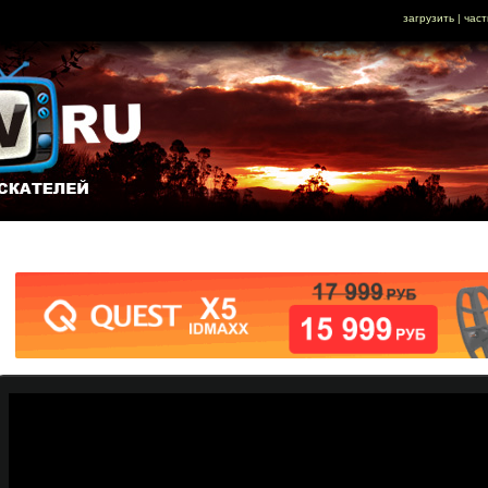
загрузить
|
част