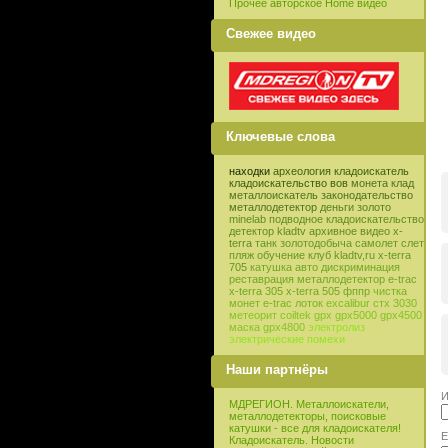
Прочее авторское Home видео
Свежее видео
Ключевые слова
находки
археология
кладоискатель
кладоискательство
вов
монета
клад
металлоискатель
законодательство
металлодетектор
деньги
золото
minelab
подводное кладоискательство
детектор
kladtv
архивное видео
x-
terra
танк
золотодобыча
самолет
слет
пляж
обучение
клуб
kladtv,ru
x-terra
705
катушка
авто
дискриминация
реставрация
металлодетектор e-trac
x-terra 305
x-terra 505
фппр
чистка
монет
e-trac
лоток
excalibur
стх 3030
метеорит
coiltek
gpx
gpx5000
gpx4500
маска
gpx4800
электролиз
электрические помехи
Наши партнёры
И
МДРЕГИОН. Металлоискатели,
металлодетекторы, поисковые
катушки - все для кладоискателя!
E
Кладоискатель. Новости