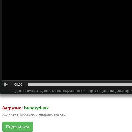
00:00
Для просмотра видео вам необходимо обновить браузер до последней верси
Загрузил:
hungryduck
4-й слет Смоленских кладоискателей