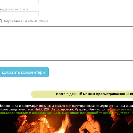
ведите ответ
8
+
5
:
Подписаться на комментарии
Всего в данный момент просматривается
28
в
Перепечатка информации возможна только при наличии согласия администратора и акт
ищен свидетельством №436128 | Автор проекта: Рудольф Кавчик, E-mail:
написать пи
Металлоискатели и снаряжение. Сеть магазинов поисковой техники "МДРЕгион"