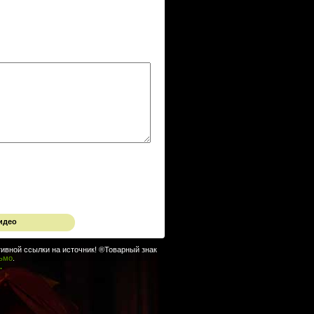
идео
ивной ссылки на источник! ®Товарный знак
сьмо
.
.