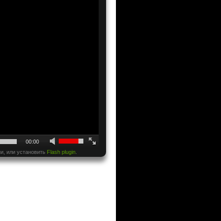
00:00
и, или установить
Flash plugin
.