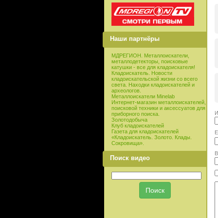
Наши партнёры
МДРЕГИОН. Металлоискатели,
металлодетекторы, поисковые
катушки - все для кладоискателя!
Кладоискатель. Новости
кладоискательской жизни со всего
света. Находки кладоискателей и
археологов.
Металлоискатели Minelab
Интернет-магазин металлоискателей,
поисковой техники и аксессуатов для
И
приборного поиска.
Золотодобыча
Клуб кладоискателей
Газета для кладоискателей
E
«Кладоискатель. Золото. Клады.
Сокровища».
В
Поиск видео