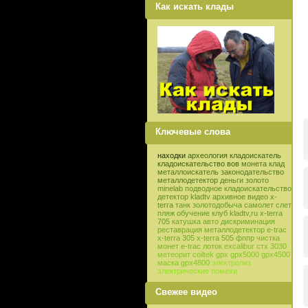
Как искать клады
Ключевые слова
находки
археология
кладоискатель
кладоискательство
вов
монета
клад
металлоискатель
законодательство
металлодетектор
деньги
золото
minelab
подводное кладоискательство
детектор
kladtv
архивное видео
x-
terra
танк
золотодобыча
самолет
слет
пляж
обучение
клуб
kladtv,ru
x-terra
705
катушка
авто
дискриминация
реставрация
металлодетектор e-trac
x-terra 305
x-terra 505
фппр
чистка
монет
e-trac
лоток
excalibur
стх 3030
метеорит
coiltek
gpx
gpx5000
gpx4500
маска
gpx4800
электролиз
электрические помехи
Свежее видео