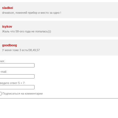
sladkei
drwatson, поменяй прибор и место за одно !
isykov
Жаль что 58-ого года не попалась)))
goodboog
У меня тоже 3 есть!38,49,57
мя:
-mail:
ведите ответ
5
+
7
:
Подписаться на комментарии