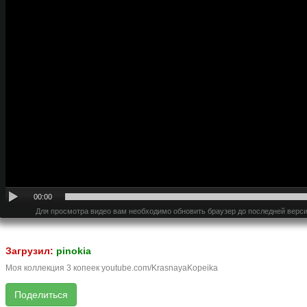
00:00
Для просмотра видео вам необходимо обновить браузер до последней верси
Загрузил:
pinokia
Моя коллекция 3 копеек youtube.com/KrasnayaKopeika