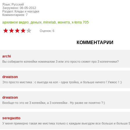
Язык: Русский
Загружено: 06-05-2012
Раздел: Клады и находки
Комментариев: 7
архивное видео
,
деньги
,
minelab
,
монета
,
x-terra 705
Оценок: 6
КОММЕНТАРИИ
archi
Вы собираете копеейки номиналом 3 или это просто сюжет про 3 копеечники?
drwatson
Это просто мистика : с выезда на коп - одна тройка, и больше ничего ! Ужжос ! :)
drwatson
Вообще-то это не 3 копеейки, а 3 копееейки . Ну разве не понятно ?:)
seregaotto
У меня примерно такая же мистика только с каждым выездом все больше и больше 