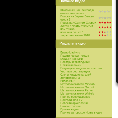
Похожее видео
Школьники нашли клад в
оконешниковских…
Поиски на берегу Белого
озера 3
Поиск на «Святом Озере»
Жетон в честь открытия
памятника…
поиски в рощее 1
закрытие сезона 2010
Разделы видео
Видео kladtv.ru
Практическая польза
Клады и находки
Поездки и экспедиции
Пляжный поиск
Подводное кладоискательство
Чистка и реставрация
Слеты кладоискателей
Золотодобыча
Видео ВОВ
Металлоискатели Minelab
Металлоискатели Garrett
Металлоискатели Fisher
Металлоискатели White’s
Прочее оборудование
Центральное TV
Новости археологии
Палеонтология
Прочее видео
Прочее авторское Home видео