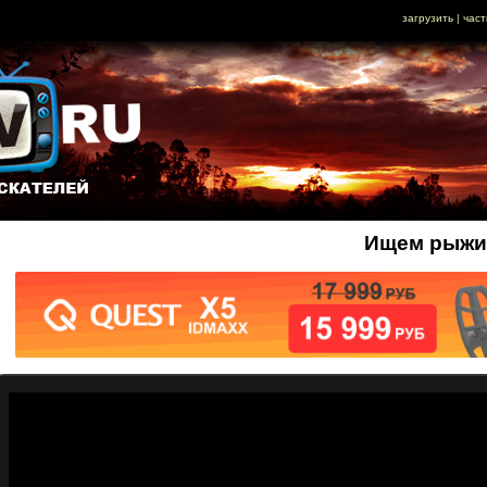
загрузить
|
част
Ищем рыжик