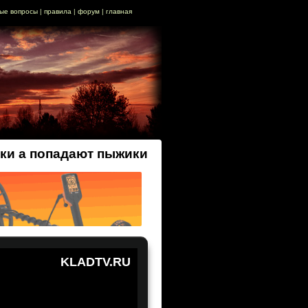
ые вопросы
|
правила
|
форум
|
главная
и а попадают пыжики
KLADTV.RU