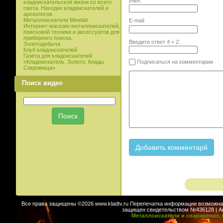
Имя:
кладоискательской жизни со всего
света. Находки кладоискателей и
археологов.
Металлоискатели Minelab
E-mail:
Интернет-магазин металлоискателей,
поисковой техники и аксессуатов для
приборного поиска.
Введите ответ
4
+
2
:
Золотодобыча
Клуб кладоискателей
Газета для кладоискателей
Подписаться на комментарии
«Кладоискатель. Золото. Клады.
Сокровища».
Поиск видео
Все права защищены ©2026 www.kladtv.ru Перепечатка информации возможна т
защищен свидетельством №436128 | Авт
Металлоискатели и снаряжение. 