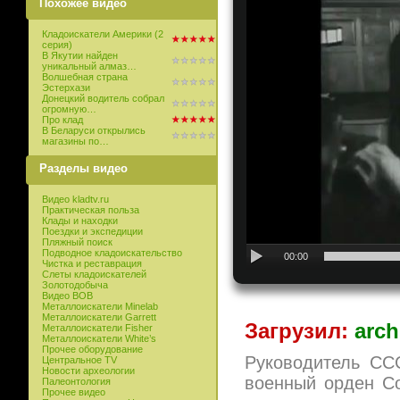
Похожее видео
Кладоискатели Америки (2
серия)
В Якутии найден
уникальный алмаз…
Волшебная страна
Эстерхази
Донецкий водитель собрал
огромную…
Про клад
В Беларуси открылись
магазины по…
Разделы видео
Видео kladtv.ru
Практическая польза
Клады и находки
Поездки и экспедиции
Пляжный поиск
Подводное кладоискательство
00:00
Чистка и реставрация
Слеты кладоискателей
Золотодобыча
Видео ВОВ
Металлоискатели Minelab
Металлоискатели Garrett
Загрузил:
arch
Металлоискатели Fisher
Металлоискатели White’s
Прочее оборудование
Руководитель СС
Центральное TV
Новости археологии
военный орден Со
Палеонтология
Прочее видео