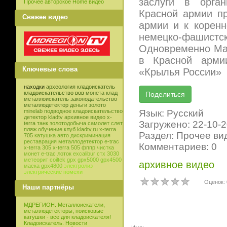
заслуги в орган
Прочее авторское Home видео
Красной армии п
Свежее видео
армии и к корен
немецко-фашистс
Одновременно Мар
в Красной арми
Ключевые слова
«Крылья России»
находки
археология
кладоискатель
кладоискательство
вов
монета
клад
металлоискатель
законодательство
металлодетектор
деньги
золото
Язык: Русский
minelab
подводное кладоискательство
детектор
kladtv
архивное видео
x-
Загружено: 22-10-
terra
танк
золотодобыча
самолет
слет
пляж
обучение
клуб
kladtv,ru
x-terra
Раздел: Прочее ви
705
катушка
авто
дискриминация
реставрация
металлодетектор e-trac
Комментариев: 0
x-terra 305
x-terra 505
фппр
чистка
монет
e-trac
лоток
excalibur
стх 3030
метеорит
coiltek
gpx
gpx5000
gpx4500
архивное видео
маска
gpx4800
электролиз
электрические помехи
Оценок: 
Наши партнёры
МДРЕГИОН. Металлоискатели,
металлодетекторы, поисковые
катушки - все для кладоискателя!
Кладоискатель. Новости