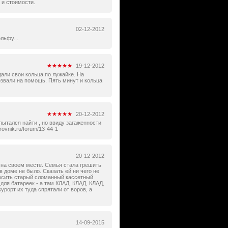
 и стоимости.
02-12-2012
льфу...
19-12-2012
али свои кольца по лужайке. На
звали на помощь. Пять минут и кольца
20-12-2012
ытался найти , но ввиду загаженности
ovnik.ru/forum/13-44-1
20-12-2012
 на своем месте. Семья стала грешить
 доме не было. Сказать ей ни чего не
бросить старый сломанный кассетный
для батареек - а там КЛАД, КЛАД, КЛАД,
урорт их туда спрятали от воров, а
14-09-2015