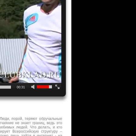
00:31
 Люди, порой, теряют обручальные
тчаяние не знает границ, ведь это
любимых людей. Что делать, и кто
рует Всероссийскую структуру –
точно лишь зайти в интернет - на