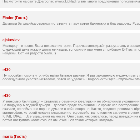
Посмотрите на сайте Драгоспас www.clubklad.ru там много предложений по условиям
Finder (Гость)
Да могла бы хозяйка сережки и отстегнуть пару сотен бакинских в благодарочку Рудо
ajakovlev
Молодец что помог. Была похожая история. Парочка молодожён разругалась и раскид
следующий день искали долго не нашли, вспомнили про меня с прибором E-Trac и по
найдены. Вот им радости было. :)
r430
Ну просьбы помочь что либо найти бывают разные. Я раз закопанную медную плиту п
обследуемого участка металлом, затея не удалась. Подробности здесь http://www.star
r430
У знакомых был прикол – хватились семейной ювелирки и не обнаружили украшений
на подружку младшей дочери – девочка вроде приличная, но кроме нее посторонних в
сказали, не пойман не вор, но думали о ней нехорошо. Как то, позднее, решили вы
магнитофон, который лежал в кладовке и отец семейства по наитию заглянул в отсек 
КЛАД, КЛАД… Все украшения на месте. Они сами, как оказалось, перед поездкой на к
потом наступила коллективная амнезия. Вот такая история, камрады
maria (Гость)