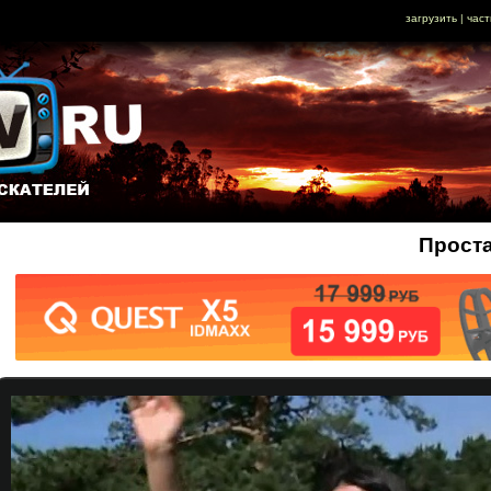
загрузить
|
част
Проста