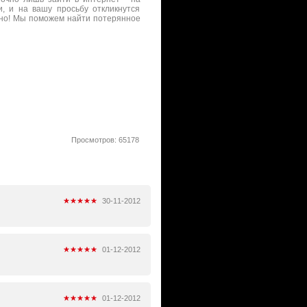
и, и на вашу просьбу откликнутся
яно! Мы поможем найти потерянное
Просмотров: 65178
30-11-2012
01-12-2012
01-12-2012