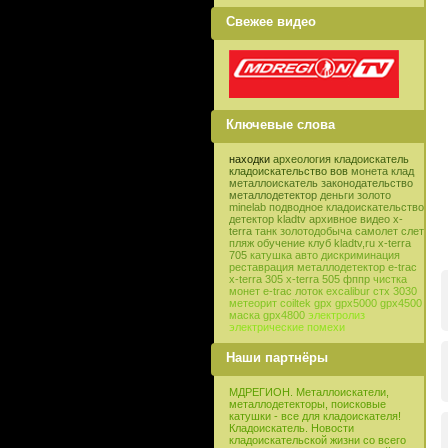
Свежее видео
Ключевые слова
находки
археология
кладоискатель
кладоискательство
вов
монета
клад
металлоискатель
законодательство
металлодетектор
деньги
золото
minelab
подводное кладоискательство
детектор
kladtv
архивное видео
x-
terra
танк
золотодобыча
самолет
слет
пляж
обучение
клуб
kladtv,ru
x-terra
705
катушка
авто
дискриминация
реставрация
металлодетектор e-trac
x-terra 305
x-terra 505
фппр
чистка
монет
e-trac
лоток
excalibur
стх 3030
метеорит
coiltek
gpx
gpx5000
gpx4500
маска
gpx4800
электролиз
электрические помехи
Наши партнёры
МДРЕГИОН. Металлоискатели,
металлодетекторы, поисковые
катушки - все для кладоискателя!
Кладоискатель. Новости
кладоискательской жизни со всего