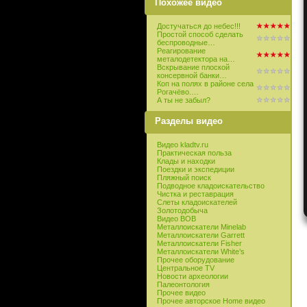
Похожее видео
Достучаться до небес!!!
Простой способ сделать
беспроводные…
Реагирование
металодетектора на…
Вскрывание плоской
консервной банки…
Коп на полях в районе села
Рогачёво.…
А ты не забыл?
Разделы видео
Видео kladtv.ru
Практическая польза
Клады и находки
Поездки и экспедиции
Пляжный поиск
Подводное кладоискательство
Чистка и реставрация
Слеты кладоискателей
Золотодобыча
Видео ВОВ
Металлоискатели Minelab
Металлоискатели Garrett
Металлоискатели Fisher
Металлоискатели White’s
Прочее оборудование
Центральное TV
Новости археологии
Палеонтология
Прочее видео
Прочее авторское Home видео