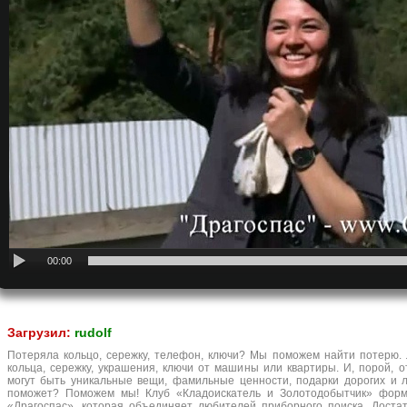
00:00
Загрузил:
rudolf
Потеряла кольцо, сережку, телефон, ключи? Мы поможем найти потерю.
кольца, сережку, украшения, ключи от машины или квартиры. И, порой, о
могут быть уникальные вещи, фамильные ценности, подарки дорогих и 
поможет? Поможем мы! Клуб «Кладоискатель и Золотодобытчик» форми
«Драгоспас», которая объединяет любителей приборного поиска. Доста