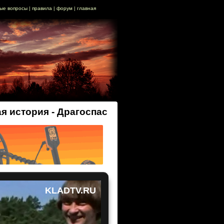
ые вопросы
|
правила
|
форум
|
главная
я история - Драгоспас
KLADTV.RU