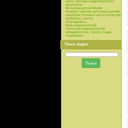
света. Находки кладоискателей и
археологов.
Металлоискатели Minelab
Интернет-магазин металлоискателей,
поисковой техники и аксессуатов для
приборного поиска.
Золотодобыча
Клуб кладоискателей
Газета для кладоискателей
«Кладоискатель. Золото. Клады.
Сокровища».
Поиск видео