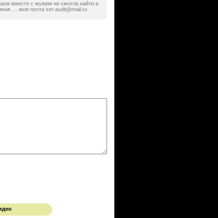
скала вместе с мужем не смогла найти а
ня..... моя почта sm-audit@mail.ru
идео