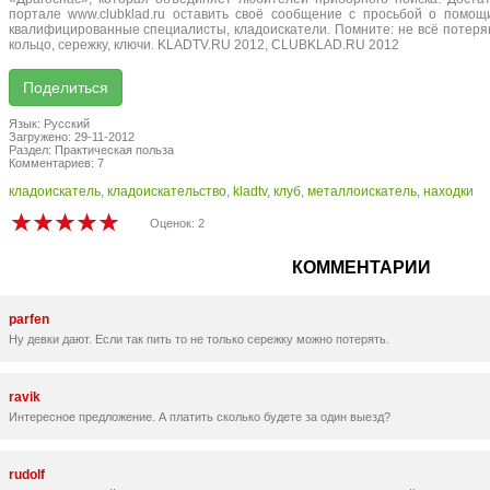
портале www.clubklad.ru оставить своё сообщение с просьбой о помощ
квалифицированные специалисты, кладоискатели. Помните: не всё потер
кольцо, сережку, ключи. KLADTV.RU 2012, CLUBKLAD.RU 2012
Язык: Русский
Загружено: 29-11-2012
Раздел: Практическая польза
Комментариев: 7
кладоискатель
,
кладоискательство
,
kladtv
,
клуб
,
металлоискатель
,
находки
Оценок: 2
КОММЕНТАРИИ
parfen
Ну девки дают. Если так пить то не только сережку можно потерять.
ravik
Интересное предложение. А платить сколько будете за один выезд?
rudolf