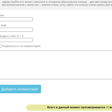
здравствуйте кто может помогите я потеряла обручальное кольцо... два дня назад и
металлоискателя у меня нет... помоги очень хочу найти это кольцо очень важно для ме
мя:
-mail:
ведите ответ
8
+
5
:
Подписаться на комментарии
Всего в данный момент просматривается
30
в