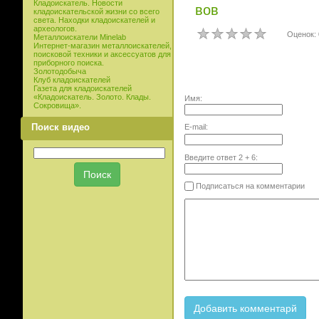
Кладоискатель. Новости
вов
кладоискательской жизни со всего
света. Находки кладоискателей и
археологов.
Оценок: 
Металлоискатели Minelab
Интернет-магазин металлоискателей,
поисковой техники и аксессуатов для
приборного поиска.
Золотодобыча
Клуб кладоискателей
Газета для кладоискателей
«Кладоискатель. Золото. Клады.
Имя:
Сокровища».
Поиск видео
E-mail:
Введите ответ
2
+
6
:
Подписаться на комментарии