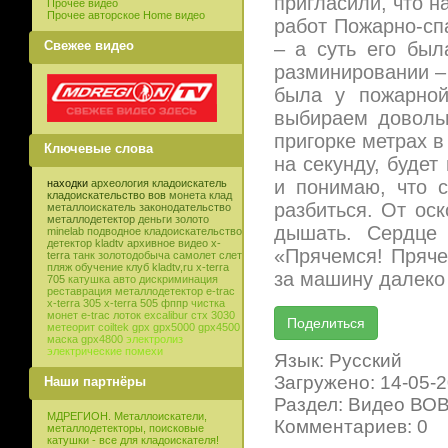
пригласили, что н
Прочее видео
Прочее авторское Home видео
работ Пожарно-сп
Свежее видео
– а суть его был
разминировании –
была у пожарной
выбираем доволь
пригорке метрах в
Ключевые слова
на секунду, будет
и понимаю, что с
находки
археология
кладоискатель
кладоискательство
вов
монета
клад
разбиться. От оск
металлоискатель
законодательство
металлодетектор
деньги
золото
дышать. Сердце 
minelab
подводное кладоискательство
детектор
kladtv
архивное видео
x-
«Прячемся! Пряче
terra
танк
золотодобыча
самолет
слет
пляж
обучение
клуб
kladtv,ru
x-terra
за машину далеко 
705
катушка
авто
дискриминация
реставрация
металлодетектор e-trac
x-terra 305
x-terra 505
фппр
чистка
монет
e-trac
лоток
excalibur
стх 3030
метеорит
coiltek
gpx
gpx5000
gpx4500
маска
gpx4800
электролиз
электрические помехи
Язык: Русский
Загружено: 14-05-
Наши партнёры
Раздел: Видео ВО
МДРЕГИОН. Металлоискатели,
Комментариев: 0
металлодетекторы, поисковые
катушки - все для кладоискателя!