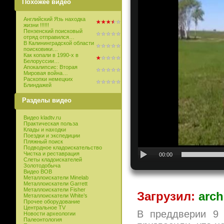
Похожее видео
Английский Язь находка
жизни !!!!!!
Пензенский поисковый
отряд отправился…
В Калининградской области
поисковики…
Как копали в 1990-х в
Белоруссии…
Апокалипсис: Вторая
Мировая война…
Раскопки немецких
Блиндажей
Разделы видео
Видео kladtv.ru
Практическая польза
Клады и находки
Поездки и экспедиции
Пляжный поиск
Подводное кладоискательство
Чистка и реставрация
00:00
Слеты кладоискателей
Золотодобыча
Видео ВОВ
Металлоискатели Minelab
Металлоискатели Garrett
Металлоискатели Fisher
Загрузил:
arch
Металлоискатели White’s
Прочее оборудование
Центральное TV
В преддверии 9 
Новости археологии
Палеонтология