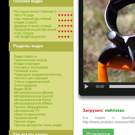
Похожее видео
Распашка монет Николая II
Лето Позади
Наш первый достойный
кладик (схрон)
Деревня N визит второй
Первый Большой Весенний
Слет «Поиск…
«46 ВИДЕОКлипОП»
Разделы видео
Видео kladtv.ru
Практическая польза
Клады и находки
Поездки и экспедиции
Пляжный поиск
Подводное кладоискательство
Чистка и реставрация
Слеты кладоискателей
Золотодобыча
00:00
Видео ВОВ
Металлоискатели Minelab
Металлоискатели Garrett
Металлоискатели Fisher
Металлоискатели White’s
Прочее оборудование
Загрузил:
mdtristan
Центральное TV
Новости археологии
9-я серия о прибор
Палеонтология
Прочее видео
http://www.youtube.com/user/MD
Прочее авторское Home видео
Как искать клады