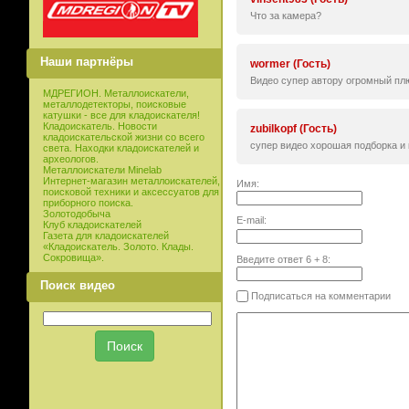
Что за камера?
Наши партнёры
wormer (Гость)
Видео супер автору огромный плюс
МДРЕГИОН. Металлоискатели,
металлодетекторы, поисковые
катушки - все для кладоискателя!
Кладоискатель. Новости
zubilkopf (Гость)
кладоискательской жизни со всего
супер видео хорошая подборка и 
света. Находки кладоискателей и
археологов.
Металлоискатели Minelab
Интернет-магазин металлоискателей,
Имя:
поисковой техники и аксессуатов для
приборного поиска.
Золотодобыча
E-mail:
Клуб кладоискателей
Газета для кладоискателей
«Кладоискатель. Золото. Клады.
Сокровища».
Введите ответ
6
+
8
:
Поиск видео
Подписаться на комментарии