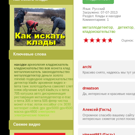
Язык: Русский
Загружено: 07-07-2013
Раздел: Клады и находки
Комментариев: 1
металлодетектор
,
детектор
кладоискательство
Оценок: 
Ключевые слова
находки
археология
кладоискатель
archi
кладоискательство
вов
монета
клад
металлоискатель
законодательство
Красиво снято, надеюсь мы тут ув
металлодетектор
деньги
золото
minelab
подводное кладоискательство
детектор
kladtv
архивное видео
x-
terra
танк
золотодобыча
самолет
слет
drwatson
пляж
обучение
клуб
kladtv,ru
x-terra
705
катушка
авто
дискриминация
Да, интересные и красивые находк
реставрация
металлодетектор e-trac
x-terra 305
x-terra 505
фппр
чистка
монет
e-trac
лоток
excalibur
стх 3030
метеорит
coiltek
gpx
gpx5000
gpx4500
Алексей (Гость)
маска
gpx4800
электролиз
Огромное спасибо вашему сайту з
электрические помехи
интересных сюжетов успел посмо
Свежее видео
vinsent983 (Гость)