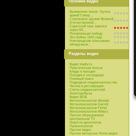
Похожее видео
Выжженная земля. Группа
армий Север…
Стрелковое оружие Великой
Отечественной…
Советский танк завелся
через 68…
Потерпевшие победу
Эхо войны 1941 года
Новгородские поисковики
обнаружили…
Разделы видео
Видео kladtv.ru
Практическая польза
Клады и находки
Поездки и экспедиции
Пляжный поиск
Подводное кладоискательство
Чистка и реставрация
Слеты кладоискателей
Золотодобыча
Видео ВОВ
Металлоискатели Minelab
Металлоискатели Garrett
Металлоискатели Fisher
Металлоискатели White’s
Прочее оборудование
Центральное TV
Новости археологии
Палеонтология
Прочее видео
Прочее авторское Home видео