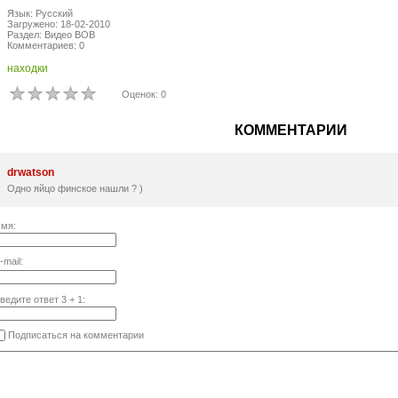
Язык: Русский
Загружено: 18-02-2010
Раздел: Видео ВОВ
Комментариев: 0
находки
Оценок: 0
КОММЕНТАРИИ
drwatson
Одно яйцо финское нашли ? )
мя:
-mail:
ведите ответ
3
+
1
:
Подписаться на комментарии