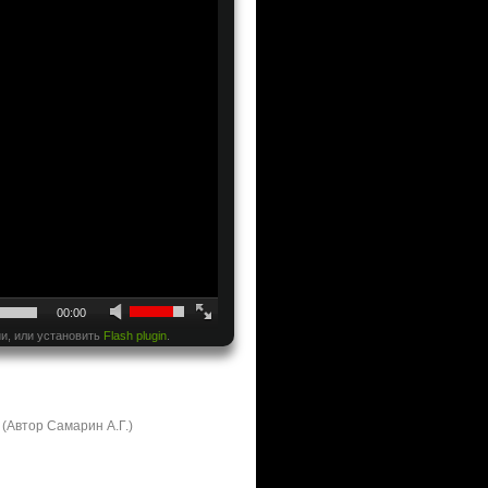
00:00
и, или установить
Flash plugin
.
(Автор Самарин А.Г.)