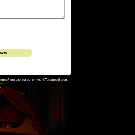
идео
ивной ссылки на источник! ®Товарный знак
сьмо
.
.