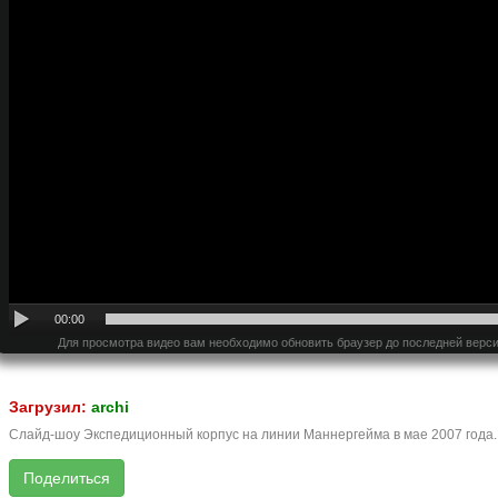
00:00
Для просмотра видео вам необходимо обновить браузер до последней верси
Загрузил:
archi
Слайд-шоу Экспедиционный корпус на линии Маннергейма в мае 2007 года. 