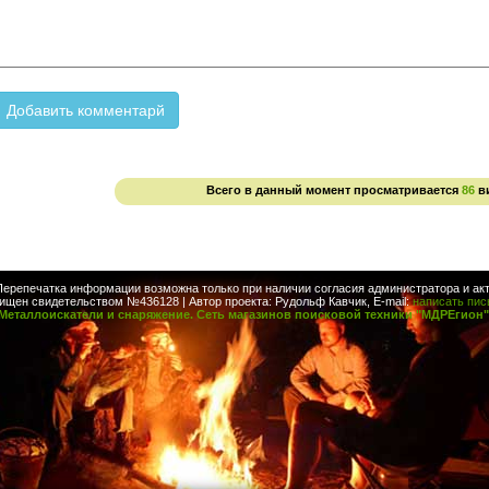
Всего в данный момент просматривается
86
в
Перепечатка информации возможна только при наличии согласия администратора и акт
ищен свидетельством №436128 | Автор проекта: Рудольф Кавчик, E-mail:
написать пи
Металлоискатели и снаряжение. Сеть магазинов поисковой техники "МДРЕгион"