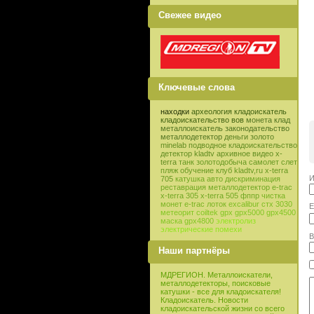
Свежее видео
Ключевые слова
находки
археология
кладоискатель
кладоискательство
вов
монета
клад
металлоискатель
законодательство
металлодетектор
деньги
золото
minelab
подводное кладоискательство
детектор
kladtv
архивное видео
x-
terra
танк
золотодобыча
самолет
слет
пляж
обучение
клуб
kladtv,ru
x-terra
И
705
катушка
авто
дискриминация
реставрация
металлодетектор e-trac
x-terra 305
x-terra 505
фппр
чистка
монет
e-trac
лоток
excalibur
стх 3030
E
метеорит
coiltek
gpx
gpx5000
gpx4500
маска
gpx4800
электролиз
электрические помехи
В
Наши партнёры
МДРЕГИОН. Металлоискатели,
металлодетекторы, поисковые
катушки - все для кладоискателя!
Кладоискатель. Новости
кладоискательской жизни со всего