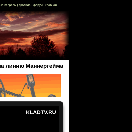
ые вопросы
|
правила
|
форум
|
главная
на линию Маннергейма
KLADTV.RU