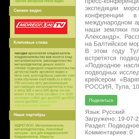
пресс-конференцию
Прочее авторское Home видео
экспедиции мор
Свежее видео
конференции в
международном а
наши земляки по
Александр». Расс
Ключевые слова
на Балтийское мор
В этом году Ту
находки
археология
кладоискатель
встретятся подв
кладоискательство
вов
монета
клад
металлоискатель
законодательство
«Подводное насле
металлодетектор
деньги
золото
minelab
подводное кладоискательство
подводных иссле
детектор
kladtv
архивное видео
x-
terra
танк
золотодобыча
самолет
слет
крейсером «Варя
пляж
обучение
клуб
kladtv,ru
x-terra
705
катушка
авто
дискриминация
РОССИЯ, Тула, 10
реставрация
металлодетектор e-trac
x-terra 305
x-terra 505
фппр
чистка
монет
e-trac
лоток
excalibur
стх 3030
метеорит
coiltek
gpx
gpx5000
gpx4500
маска
gpx4800
электролиз
электрические помехи
Язык: Русский
Наши партнёры
Загружено: 19-07-
Раздел: Подводное
МДРЕГИОН. Металлоискатели,
металлодетекторы, поисковые
Комментариев: 0
катушки - все для кладоискателя!
Кладоискатель. Новости