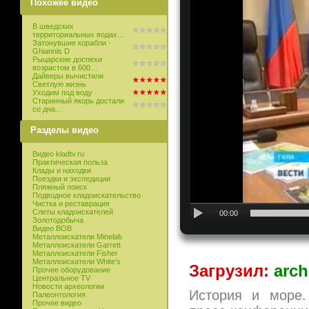
Похожее видео
В шведских
территориальных водах…
Затонувшие корабли -
Ghiannis D
Рыцарские доспехи
возрастом в 600…
Дайверы вычистили
Светлую жизнь
Уходим под воду
Старинный якорь достали
со дна…
Разделы видео
Видео kladtv.ru
Практическая польза
Клады и находки
Поездки и экспедиции
Пляжный поиск
Подводное кладоискательство
Чистка и реставрация
Слеты кладоискателей
00:00
Золотодобыча
Видео ВОВ
Металлоискатели Minelab
Металлоискатели Garrett
Металлоискатели Fisher
Металлоискатели White’s
Загрузил:
arch
Прочее оборудование
Центральное TV
Новости археологии
История и море.
Палеонтология
Прочее видео