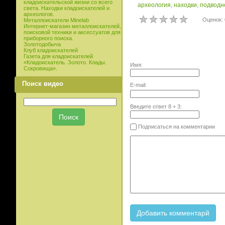
кладоискательской жизни со всего
археология
,
находки
,
подводн
света. Находки кладоискателей и
археологов.
Оценок: 
Металлоискатели Minelab
Интернет-магазин металлоискателей,
поисковой техники и аксессуатов для
приборного поиска.
Золотодобыча
Клуб кладоискателей
Газета для кладоискателей
«Кладоискатель. Золото. Клады.
Имя:
Сокровища».
Поиск видео
E-mail:
Введите ответ
8
+
3
:
Подписаться на комментарии