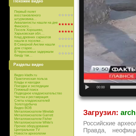
Похожее видео
Первый полет
восстановленого
штурмовика…
Аквалангисты нашли на дне
Финского…
Поселк Хорошево,
Харьковская обл.…
Клад древних сарматов
нашли в поселке…
В Северной Англии нашли
дом старее…
В Черноземье задержали
банду так…
Разделы видео
Видео kladtv.ru
Практическая польза
Клады и находки
Поездки и экспедиции
00:00
Пляжный поиск
Подводное кладоискательство
Чистка и реставрация
Слеты кладоискателей
Золотодобыча
Видео ВОВ
Загрузил:
arch
Металлоискатели Minelab
Металлоискатели Garrett
Металлоискатели Fisher
Российские архео
Металлоискатели White’s
Прочее оборудование
Правда, неофиц
Центральное TV
Новости археологии