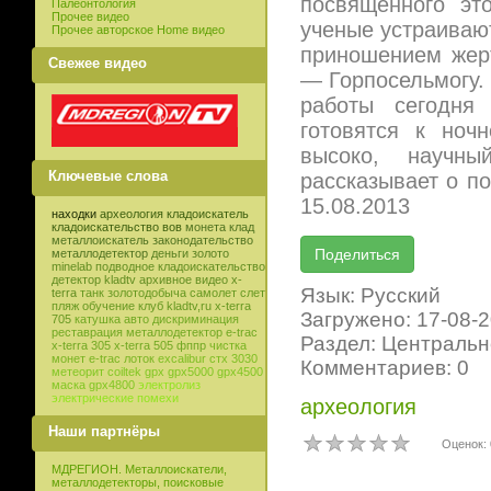
посвященного эт
Палеонтология
Прочее видео
ученые устраиваю
Прочее авторское Home видео
приношением жер
Свежее видео
— Горпосельмогу. 
работы сегодня
готовятся к ноч
высоко, научны
Ключевые слова
рассказывает о п
15.08.2013
находки
археология
кладоискатель
кладоискательство
вов
монета
клад
металлоискатель
законодательство
металлодетектор
деньги
золото
minelab
подводное кладоискательство
детектор
kladtv
архивное видео
x-
Язык: Русский
terra
танк
золотодобыча
самолет
слет
пляж
обучение
клуб
kladtv,ru
x-terra
Загружено: 17-08-
705
катушка
авто
дискриминация
реставрация
металлодетектор e-trac
Раздел: Центральн
x-terra 305
x-terra 505
фппр
чистка
монет
e-trac
лоток
excalibur
стх 3030
Комментариев: 0
метеорит
coiltek
gpx
gpx5000
gpx4500
маска
gpx4800
электролиз
электрические помехи
археология
Наши партнёры
Оценок: 
МДРЕГИОН. Металлоискатели,
металлодетекторы, поисковые