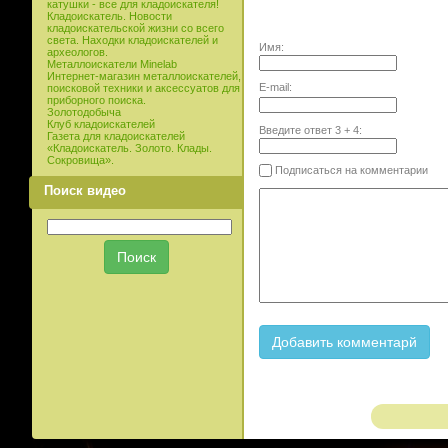
катушки - все для кладоискателя!
Кладоискатель. Новости
кладоискательской жизни со всего
света. Находки кладоискателей и
Имя:
археологов.
Металлоискатели Minelab
Интернет-магазин металлоискателей,
E-mail:
поисковой техники и аксессуатов для
приборного поиска.
Золотодобыча
Клуб кладоискателей
Введите ответ
3
+
4
:
Газета для кладоискателей
«Кладоискатель. Золото. Клады.
Сокровища».
Подписаться на комментарии
Поиск видео