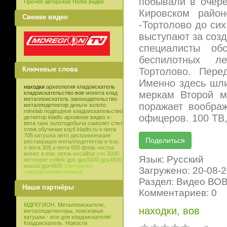
побывали в очер
Прочее авторское Home видео
Кировском район
Свежее видео
-Тортолово до сих
выступают за созд
специалисты о
беспилотных ле
Ключевые слова
Тортолово. Пере
Именно здесь шли
находки
археология
кладоискатель
меркам Второй м
кладоискательство
вов
монета
клад
металлоискатель
законодательство
поражает вообра
металлодетектор
деньги
золото
minelab
подводное кладоискательство
офицеров. 100 ТВ,
детектор
kladtv
архивное видео
x-
terra
танк
золотодобыча
самолет
слет
пляж
обучение
клуб
kladtv,ru
x-terra
705
катушка
авто
дискриминация
реставрация
металлодетектор e-trac
x-terra 305
x-terra 505
фппр
чистка
монет
e-trac
лоток
excalibur
стх 3030
Язык: Русский
метеорит
coiltek
gpx
gpx5000
gpx4500
маска
gpx4800
электролиз
Загружено: 20-08-
электрические помехи
Раздел: Видео ВО
Наши партнёры
Комментариев: 0
МДРЕГИОН. Металлоискатели,
находки
,
вов
металлодетекторы, поисковые
катушки - все для кладоискателя!
Кладоискатель. Новости