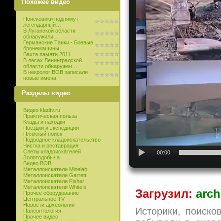
Похожее видео
Поисковики поднимут
легендарный…
В Луганской области
обнаружили…
Германские Танки - Боевые
бронемашины…
Вахта памяти 2011
В лесах Ленинградской
области обнаружен…
В некролог ВОВ записали
новые имена
Разделы видео
Видео kladtv.ru
Практическая польза
Клады и находки
Поездки и экспедиции
Пляжный поиск
Подводное кладоискательство
Чистка и реставрация
Слеты кладоискателей
00:00
Золотодобыча
Видео ВОВ
Металлоискатели Minelab
Металлоискатели Garrett
Металлоискатели Fisher
Металлоискатели White’s
Загрузил:
arch
Прочее оборудование
Центральное TV
Новости археологии
Историки, поиско
Палеонтология
Прочее видео