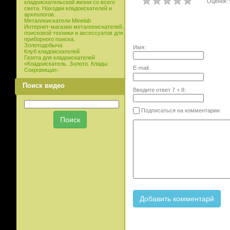
Оценок: 
кладоискательской жизни со всего
света. Находки кладоискателей и
археологов.
Металлоискатели Minelab
Интернет-магазин металлоискателей,
поисковой техники и аксессуатов для
приборного поиска.
Золотодобыча
Имя:
Клуб кладоискателей
Газета для кладоискателей
«Кладоискатель. Золото. Клады.
E-mail:
Сокровища».
Поиск видео
Введите ответ
7
+
8
:
Подписаться на комментарии