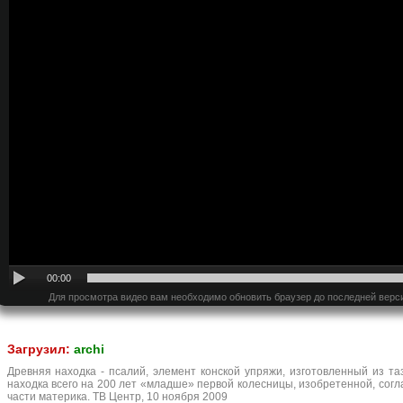
00:00
Для просмотра видео вам необходимо обновить браузер до последней верс
Загрузил:
archi
Древняя находка - псалий, элемент конской упряжи, изготовленный из та
находка всего на 200 лет «младше» первой колесницы, изобретенной, согл
части материка. ТВ Центр, 10 ноября 2009