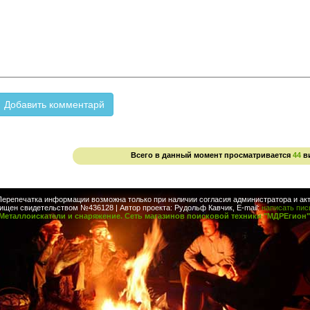
Всего в данный момент просматривается
44
в
Перепечатка информации возможна только при наличии согласия администратора и акт
ищен свидетельством №436128 | Автор проекта: Рудольф Кавчик, E-mail:
написать пи
Металлоискатели и снаряжение. Сеть магазинов поисковой техники "МДРЕгион"