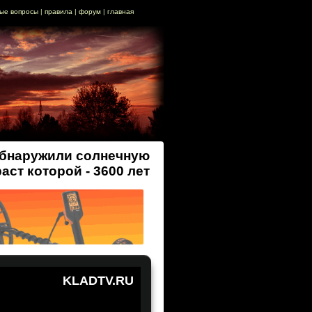
ые вопросы
|
правила
|
форум
|
главная
обнаружили солнечную
аст которой - 3600 лет
KLADTV.RU