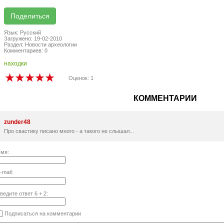
Язык: Русский
Загружено: 19-02-2010
Раздел: Новости археологии
Комментариев: 0
находки
Оценок: 1
КОММЕНТАРИИ
zunder48
Про свастику писано много - а такого не слышал...
мя:
-mail:
ведите ответ
6
+
2
:
Подписаться на комментарии