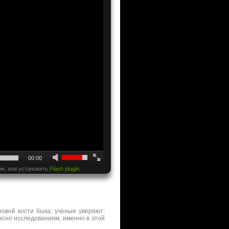
00:00
ии, или установить
Flash plugin
.
зовой кости быка; ученые уверяют:
асно исследованиям, именно в этой