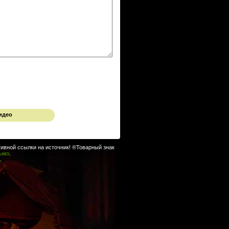
идео
ивной ссылки на источник! ®Товарный знак
сьмо
.
.