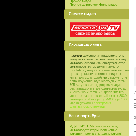
Прочее видео
Прочее авторское Home видео
Свежее видео
Ключевые слова
находки
археология
кладоискатель
кладоискательство
вов
монета
клад
металлоискатель
законодательство
металлодетектор
деньги
золото
minelab
подводное кладоискательство
детектор
kladtv
архивное видео
x-
terra
танк
золотодобыча
самолет
слет
пляж
обучение
клуб
kladtv,ru
x-terra
705
катушка
авто
дискриминация
реставрация
металлодетектор e-trac
x-terra 305
x-terra 505
фппр
чистка
И
монет
e-trac
лоток
excalibur
стх 3030
метеорит
coiltek
gpx
gpx5000
gpx4500
маска
gpx4800
электролиз
E
электрические помехи
Наши партнёры
В
МДРЕГИОН. Металлоискатели,
металлодетекторы, поисковые
катушки - все для кладоискателя!