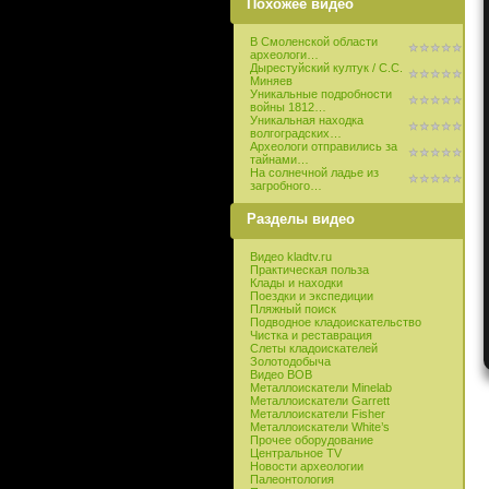
Похожее видео
В Смоленской области
археологи…
Дырестуйский култук / С.С.
Миняев
Уникальные подробности
войны 1812…
Уникальная находка
волгоградских…
Археологи отправились за
тайнами…
На солнечной ладье из
загробного…
Разделы видео
Видео kladtv.ru
Практическая польза
Клады и находки
Поездки и экспедиции
Пляжный поиск
Подводное кладоискательство
Чистка и реставрация
Слеты кладоискателей
Золотодобыча
Видео ВОВ
Металлоискатели Minelab
Металлоискатели Garrett
Металлоискатели Fisher
Металлоискатели White’s
Прочее оборудование
Центральное TV
Новости археологии
Палеонтология