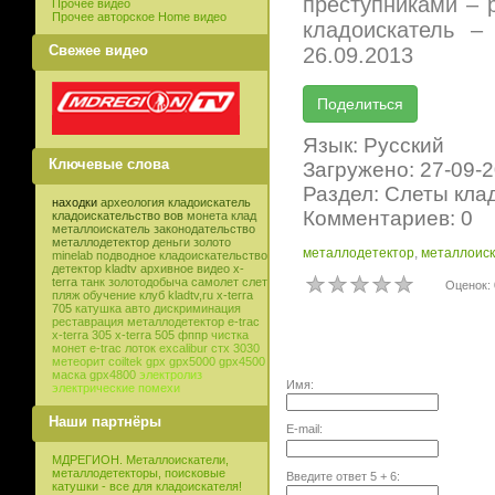
преступниками – 
Прочее видео
Прочее авторское Home видео
кладоискатель –
Свежее видео
26.09.2013
Язык: Русский
Ключевые слова
Загружено: 27-09-
Раздел: Слеты кла
находки
археология
кладоискатель
Комментариев: 0
кладоискательство
вов
монета
клад
металлоискатель
законодательство
металлодетектор
деньги
золото
металлодетектор
,
металлоиск
minelab
подводное кладоискательство
детектор
kladtv
архивное видео
x-
terra
танк
золотодобыча
самолет
слет
Оценок: 
пляж
обучение
клуб
kladtv,ru
x-terra
705
катушка
авто
дискриминация
реставрация
металлодетектор e-trac
x-terra 305
x-terra 505
фппр
чистка
монет
e-trac
лоток
excalibur
стх 3030
метеорит
coiltek
gpx
gpx5000
gpx4500
маска
gpx4800
электролиз
Имя:
электрические помехи
Наши партнёры
E-mail:
МДРЕГИОН. Металлоискатели,
металлодетекторы, поисковые
Введите ответ
5
+
6
:
катушки - все для кладоискателя!