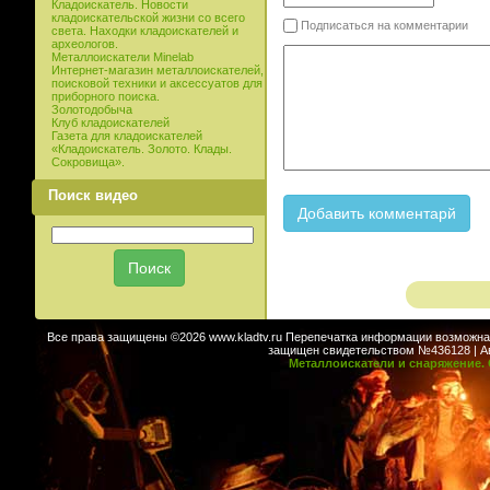
Кладоискатель. Новости
кладоискательской жизни со всего
Подписаться на комментарии
света. Находки кладоискателей и
археологов.
Металлоискатели Minelab
Интернет-магазин металлоискателей,
поисковой техники и аксессуатов для
приборного поиска.
Золотодобыча
Клуб кладоискателей
Газета для кладоискателей
«Кладоискатель. Золото. Клады.
Сокровища».
Поиск видео
Все права защищены ©2026 www.kladtv.ru Перепечатка информации возможна т
защищен свидетельством №436128 | Авт
Металлоискатели и снаряжение. 