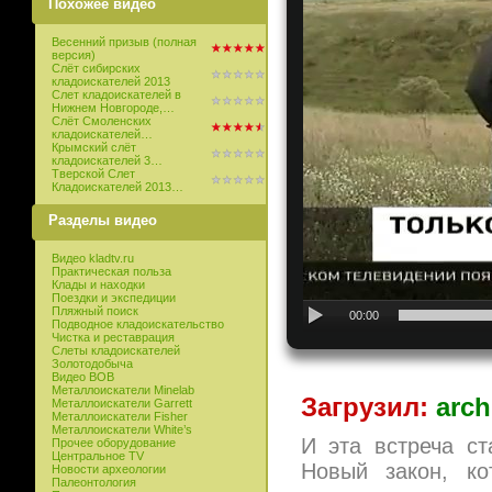
Похожее видео
Весенний призыв (полная
версия)
Слёт сибирских
кладоискателей 2013
Слет кладоискателей в
Нижнем Новгороде,…
Слёт Смоленских
кладоискателей…
Крымский слёт
кладоискателей 3…
Тверской Слет
Кладоискателей 2013…
Разделы видео
Видео kladtv.ru
Практическая польза
Клады и находки
Поездки и экспедиции
Пляжный поиск
00:00
Подводное кладоискательство
Чистка и реставрация
Слеты кладоискателей
Золотодобыча
Видео ВОВ
Металлоискатели Minelab
Загрузил:
arch
Металлоискатели Garrett
Металлоискатели Fisher
Металлоискатели White’s
И эта встреча с
Прочее оборудование
Центральное TV
Новый закон, к
Новости археологии
Палеонтология