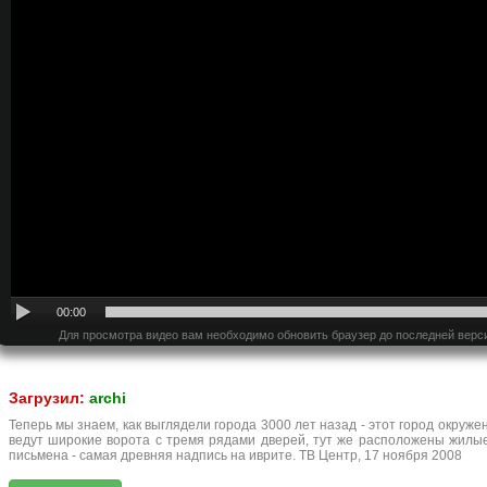
00:00
Для просмотра видео вам необходимо обновить браузер до последней верс
Загрузил:
archi
Теперь мы знаем, как выглядели города 3000 лет назад - этот город окруже
ведут широкие ворота с тремя рядами дверей, тут же расположены жил
письмена - самая древняя надпись на иврите. ТВ Центр, 17 ноября 2008