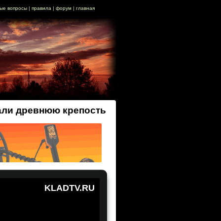
ые вопросы
|
правила
|
форум
|
главная
али древнюю крепость
KLADTV.RU