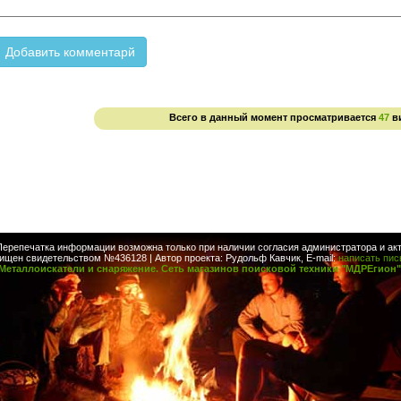
Всего в данный момент просматривается
47
в
Перепечатка информации возможна только при наличии согласия администратора и акт
ищен свидетельством №436128 | Автор проекта: Рудольф Кавчик, E-mail:
написать пи
Металлоискатели и снаряжение. Сеть магазинов поисковой техники "МДРЕгион"