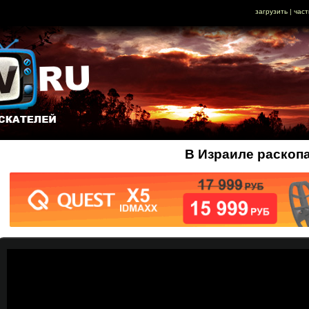
загрузить
|
част
В Израиле раскоп