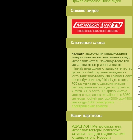
Прочее авторское Home видео
Свежее видео
Ключевые слова
находки
археология
кладоискатель
кладоискательство
вов
монета
клад
металлоискатель
законодательство
металлодетектор
деньги
золото
И
minelab
подводное кладоискательство
детектор
kladtv
архивное видео
x-
terra
танк
золотодобыча
самолет
слет
E
пляж
обучение
клуб
kladtv,ru
x-terra
705
катушка
авто
дискриминация
реставрация
металлодетектор e-trac
x-terra 305
x-terra 505
фппр
чистка
В
монет
e-trac
лоток
excalibur
стх 3030
метеорит
coiltek
gpx
gpx5000
gpx4500
маска
gpx4800
электролиз
электрические помехи
Наши партнёры
МДРЕГИОН. Металлоискатели,
металлодетекторы, поисковые
катушки - все для кладоискателя!
Кладоискатель. Новости