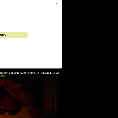
идео
ивной ссылки на источник! ®Товарный знак
сьмо
.
.