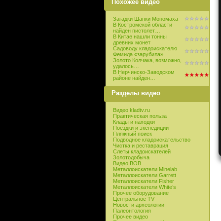
Похожее видео
Загадки Шапки Мономаха
В Костромской области
найден пистолет…
В Китае нашли тонны
древних монет
Садоводу кладоискателю
Фемида «зарубила»…
Золото Колчака, возможно,
удалось…
В Нерчинско-Заводском
районе найден…
Разделы видео
Видео kladtv.ru
Практическая польза
Клады и находки
Поездки и экспедиции
Пляжный поиск
Подводное кладоискательство
Чистка и реставрация
Слеты кладоискателей
Золотодобыча
Видео ВОВ
Металлоискатели Minelab
Металлоискатели Garrett
Металлоискатели Fisher
Металлоискатели White’s
Прочее оборудование
Центральное TV
Новости археологии
Палеонтология
Прочее видео