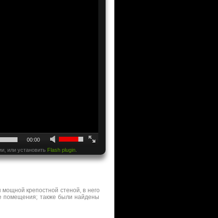
00:00
ии, или установить
Flash plugin
.
н мощной крепостной стеной, в него
ые помещения; также были найдены