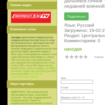
дальневосточной 
Свежее видео
недавней военной
Язык: Русский
Ключевые слова
Загружено: 19-02-
Раздел: Центральн
находки
археология
кладоискатель
Комментариев: 0
кладоискательство
вов
монета
клад
металлоискатель
законодательство
металлодетектор
деньги
золото
находки
minelab
подводное кладоискательство
детектор
kladtv
архивное видео
x-
terra
танк
золотодобыча
самолет
слет
Оценок: 
пляж
обучение
клуб
kladtv,ru
x-terra
705
катушка
авто
дискриминация
реставрация
металлодетектор e-trac
x-terra 305
x-terra 505
фппр
чистка
монет
e-trac
лоток
excalibur
стх 3030
метеорит
coiltek
gpx
gpx5000
gpx4500
маска
gpx4800
электролиз
электрические помехи
Имя:
Наши партнёры
E-mail:
МДРЕГИОН. Металлоискатели,
металлодетекторы, поисковые
Введите ответ
5
+
4
:
катушки - все для кладоискателя!
Кладоискатель. Новости
кладоискательской жизни со всего