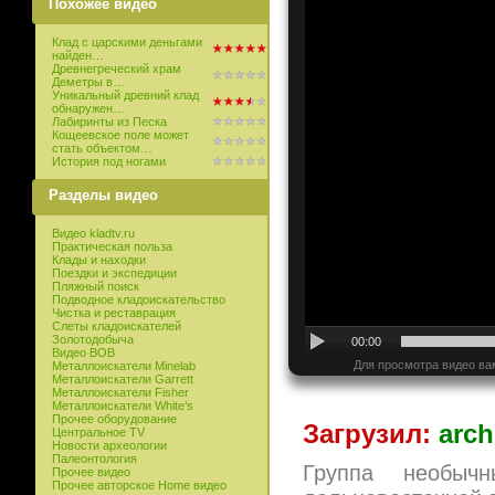
Похожее видео
Клад с царскими деньгами
найден…
Древнегреческий храм
Деметры в…
Уникальный древний клад
обнаружен…
Лабиринты из Песка
Кощеевское поле может
стать объектом…
История под ногами
Разделы видео
Видео kladtv.ru
Практическая польза
Клады и находки
Поездки и экспедиции
Пляжный поиск
Подводное кладоискательство
Чистка и реставрация
Слеты кладоискателей
Золотодобыча
00:00
Видео ВОВ
Для просмотра видео ва
Металлоискатели Minelab
Металлоискатели Garrett
Металлоискатели Fisher
Металлоискатели White’s
Прочее оборудование
Загрузил:
arch
Центральное TV
Новости археологии
Палеонтология
Группа необыч
Прочее видео
Прочее авторское Home видео