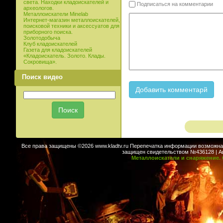
света. Находки кладоискателей и
Подписаться на комментарии
археологов.
Металлоискатели Minelab
Интернет-магазин металлоискателей,
поисковой техники и аксессуатов для
приборного поиска.
Золотодобыча
Клуб кладоискателей
Газета для кладоискателей
«Кладоискатель. Золото. Клады.
Сокровища».
Поиск видео
Все права защищены ©2026 www.kladtv.ru Перепечатка информации возможна т
защищен свидетельством №436128 | Авт
Металлоискатели и снаряжение. 