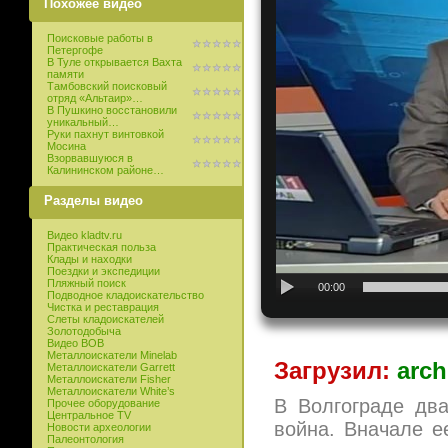
Похожее видео
Поисковые работы в
Петергофе
В Туле открывается Вахта
памяти
Тамбовский поисковый
отряд «Альтаир»…
В Пушкино восстановили
уникальный…
Руки пахнут винтовкой
Мосина
Взорвавшуюся в
Калининском районе…
Разделы видео
Видео kladtv.ru
Практическая польза
Клады и находки
Поездки и экспедиции
Пляжный поиск
00:00
Подводное кладоискательство
Чистка и реставрация
Слеты кладоискателей
Золотодобыча
Видео ВОВ
Металлоискатели Minelab
Загрузил:
arch
Металлоискатели Garrett
Металлоискатели Fisher
Металлоискатели White’s
В Волгограде дв
Прочее оборудование
Центральное TV
война. Вначале е
Новости археологии
Палеонтология