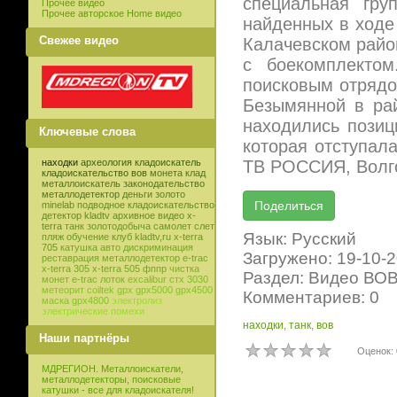
специальная гру
Прочее видео
Прочее авторское Home видео
найденных в ходе 
Свежее видео
Калачевском район
с боекомплекто
поисковым отрядо
Безымянной в рай
находились позиц
Ключевые слова
которая отступала
ТВ РОССИЯ, Волго
находки
археология
кладоискатель
кладоискательство
вов
монета
клад
металлоискатель
законодательство
металлодетектор
деньги
золото
minelab
подводное кладоискательство
детектор
kladtv
архивное видео
x-
terra
танк
золотодобыча
самолет
слет
Язык: Русский
пляж
обучение
клуб
kladtv,ru
x-terra
705
катушка
авто
дискриминация
Загружено: 19-10-
реставрация
металлодетектор e-trac
x-terra 305
x-terra 505
фппр
чистка
Раздел: Видео ВО
монет
e-trac
лоток
excalibur
стх 3030
метеорит
coiltek
gpx
gpx5000
gpx4500
Комментариев: 0
маска
gpx4800
электролиз
электрические помехи
находки
,
танк
,
вов
Наши партнёры
Оценок: 
МДРЕГИОН. Металлоискатели,
металлодетекторы, поисковые
катушки - все для кладоискателя!