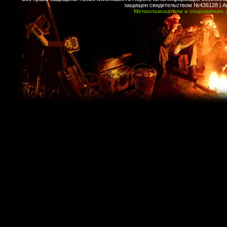
защищен свидетельством №436128 | Авт
Металлоискатели и снаряжение. 