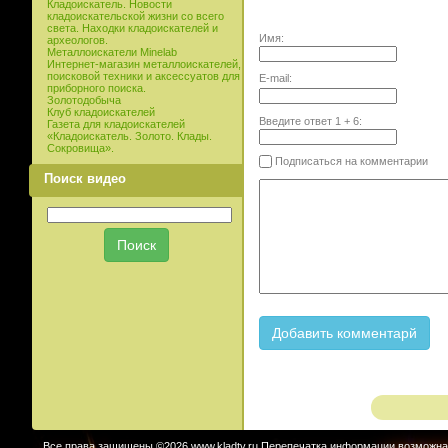
Кладоискатель. Новости
кладоискательской жизни со всего
света. Находки кладоискателей и
Имя:
археологов.
Металлоискатели Minelab
Интернет-магазин металлоискателей,
поисковой техники и аксессуатов для
E-mail:
приборного поиска.
Золотодобыча
Клуб кладоискателей
Введите ответ
1
+
6
:
Газета для кладоискателей
«Кладоискатель. Золото. Клады.
Сокровища».
Подписаться на комментарии
Поиск видео
Все права защищены ©2026 www.kladtv.ru Перепечатка информации возможна т